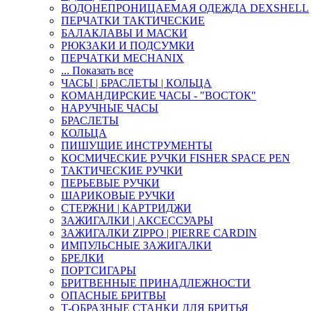
ВОДОНЕПРОНИЦАЕМАЯ ОДЕЖДА DEXSHELL
ПЕРЧАТКИ ТАКТИЧЕСКИЕ
БАЛАКЛАВЫ И МАСКИ
РЮКЗАКИ И ПОДСУМКИ
ПЕРЧАТКИ MECHANIX
... Показать все
ЧАСЫ | БРАСЛЕТЫ | КОЛЬЦА
КОМАНДИРСКИЕ ЧАСЫ - "ВОСТОК"
НАРУЧНЫЕ ЧАСЫ
БРАСЛЕТЫ
КОЛЬЦА
ПИШУЩИЕ ИНСТРУМЕНТЫ
КОСМИЧЕСКИЕ РУЧКИ FISHER SPACE PEN
ТАКТИЧЕСКИЕ РУЧКИ
ПЕРЬЕВЫЕ РУЧКИ
ШАРИКОВЫЕ РУЧКИ
СТЕРЖНИ | КАРТРИДЖИ
ЗАЖИГАЛКИ | АКСЕССУАРЫ
ЗАЖИГАЛКИ ZIPPO | PIERRE CARDIN
ИМПУЛЬСНЫЕ ЗАЖИГАЛКИ
БРЕЛКИ
ПОРТСИГАРЫ
БРИТВЕННЫЕ ПРИНАДЛЕЖНОСТИ
ОПАСНЫЕ БРИТВЫ
Т-ОБРАЗНЫЕ СТАНКИ ДЛЯ БРИТЬЯ