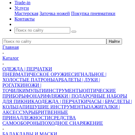
Trade-in
Услуги
Мастерская
Заточка ножей
Покупка пневматики
Контакты
Главная
-
Каталог
-
ОДЕЖДА | ПЕРЧАТКИ
ПНЕВМАТИЧЕСКОЕ ОРУЖИЕ
СИГНАЛЬНОЕ |
ХОЛОСТЫЕ ПАТРОНЫ
АРБАЛЕТЫ | ЛУКИ |
РОГАТКИ
НОЖИ |
ТОЧИЛКИ
МУЛЬТИИНСТРУМЕНТЫ
ОПТИЧЕСКИЕ
ПРИБОРЫ
ФОНАРИ
ФЛЯЖКИ | ПОДАРОЧНЫЕ НАБОРЫ
ДЛЯ ПИКНИКА
ОДЕЖДА | ПЕРЧАТКИ
ЧАСЫ | БРАСЛЕТЫ |
КОЛЬЦА
ПИШУЩИЕ ИНСТРУМЕНТЫ
ЗАЖИГАЛКИ |
АКСЕССУАРЫ
БРИТВЕННЫЕ
ПРИНАДЛЕЖНОСТИ
СРЕДСТВА
САМООБОРОНЫ
ПОХОДНОЕ СНАРЯЖЕНИЕ
-
БАЛАКЛАВЫ И МАСКИ