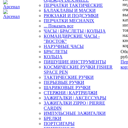
ОДЕЖДА DEXSHELL
не
ПЕРЧАТКИ ТАКТИЧЕСКИЕ
оч
БАЛАКЛАВЫ И МАСКИ
вы
РЮКЗАКИ И ПОДСУМКИ
ка
ПЕРЧАТКИ MECHANIX
ин
... Показать все
то
ЧАСЫ | БРАСЛЕТЫ | КОЛЬЦА
на
КОМАНДИРСКИЕ ЧАСЫ -
кн
"ВОСТОК"
ко
НАРУЧНЫЕ ЧАСЫ
БРАСЛЕТЫ
Общ
КОЛЬЦА
руб
ПИШУЩИЕ ИНСТРУМЕНТЫ
Пер
КОСМИЧЕСКИЕ РУЧКИ FISHER
кор
SPACE PEN
ТАКТИЧЕСКИЕ РУЧКИ
ПЕРЬЕВЫЕ РУЧКИ
ШАРИКОВЫЕ РУЧКИ
СТЕРЖНИ | КАРТРИДЖИ
ЗАЖИГАЛКИ | АКСЕССУАРЫ
ЗАЖИГАЛКИ ZIPPO | PIERRE
CARDIN
ИМПУЛЬСНЫЕ ЗАЖИГАЛКИ
БРЕЛКИ
ПОРТСИГАРЫ