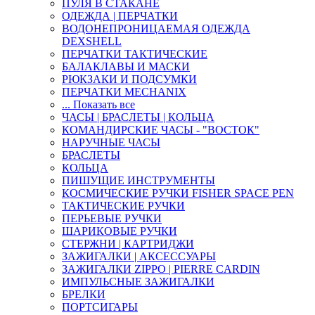
ПУЛЯ В СТАКАНЕ
ОДЕЖДА | ПЕРЧАТКИ
ВОДОНЕПРОНИЦАЕМАЯ ОДЕЖДА
DEXSHELL
ПЕРЧАТКИ ТАКТИЧЕСКИЕ
БАЛАКЛАВЫ И МАСКИ
РЮКЗАКИ И ПОДСУМКИ
ПЕРЧАТКИ MECHANIX
... Показать все
ЧАСЫ | БРАСЛЕТЫ | КОЛЬЦА
КОМАНДИРСКИЕ ЧАСЫ - "ВОСТОК"
НАРУЧНЫЕ ЧАСЫ
БРАСЛЕТЫ
КОЛЬЦА
ПИШУЩИЕ ИНСТРУМЕНТЫ
КОСМИЧЕСКИЕ РУЧКИ FISHER SPACE PEN
ТАКТИЧЕСКИЕ РУЧКИ
ПЕРЬЕВЫЕ РУЧКИ
ШАРИКОВЫЕ РУЧКИ
СТЕРЖНИ | КАРТРИДЖИ
ЗАЖИГАЛКИ | АКСЕССУАРЫ
ЗАЖИГАЛКИ ZIPPO | PIERRE CARDIN
ИМПУЛЬСНЫЕ ЗАЖИГАЛКИ
БРЕЛКИ
ПОРТСИГАРЫ