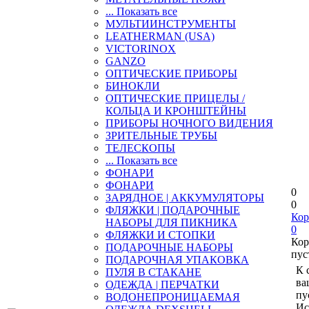
... Показать все
МУЛЬТИИНСТРУМЕНТЫ
LEATHERMAN (USA)
VICTORINOX
GANZO
ОПТИЧЕСКИЕ ПРИБОРЫ
БИНОКЛИ
ОПТИЧЕСКИЕ ПРИЦЕЛЫ /
КОЛЬЦА И КРОНШТЕЙНЫ
ПРИБОРЫ НОЧНОГО ВИДЕНИЯ
ЗРИТЕЛЬНЫЕ ТРУБЫ
ТЕЛЕСКОПЫ
... Показать все
ФОНАРИ
ФОНАРИ
0
ЗАРЯДНОЕ | АККУМУЛЯТОРЫ
0
ФЛЯЖКИ | ПОДАРОЧНЫЕ
Кор
НАБОРЫ ДЛЯ ПИКНИКА
0
ФЛЯЖКИ И СТОПКИ
Кор
ПОДАРОЧНЫЕ НАБОРЫ
пус
ПОДАРОЧНАЯ УПАКОВКА
К 
ПУЛЯ В СТАКАНЕ
ва
ОДЕЖДА | ПЕРЧАТКИ
пу
ВОДОНЕПРОНИЦАЕМАЯ
Ис