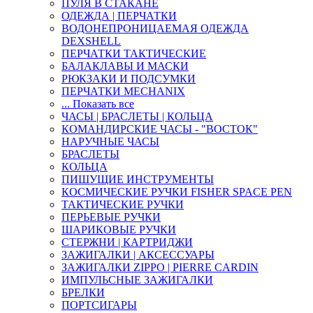
ПУЛЯ В СТАКАНЕ
ОДЕЖДА | ПЕРЧАТКИ
ВОДОНЕПРОНИЦАЕМАЯ ОДЕЖДА
DEXSHELL
ПЕРЧАТКИ ТАКТИЧЕСКИЕ
БАЛАКЛАВЫ И МАСКИ
РЮКЗАКИ И ПОДСУМКИ
ПЕРЧАТКИ MECHANIX
... Показать все
ЧАСЫ | БРАСЛЕТЫ | КОЛЬЦА
КОМАНДИРСКИЕ ЧАСЫ - "ВОСТОК"
НАРУЧНЫЕ ЧАСЫ
БРАСЛЕТЫ
КОЛЬЦА
ПИШУЩИЕ ИНСТРУМЕНТЫ
КОСМИЧЕСКИЕ РУЧКИ FISHER SPACE PEN
ТАКТИЧЕСКИЕ РУЧКИ
ПЕРЬЕВЫЕ РУЧКИ
ШАРИКОВЫЕ РУЧКИ
СТЕРЖНИ | КАРТРИДЖИ
ЗАЖИГАЛКИ | АКСЕССУАРЫ
ЗАЖИГАЛКИ ZIPPO | PIERRE CARDIN
ИМПУЛЬСНЫЕ ЗАЖИГАЛКИ
БРЕЛКИ
ПОРТСИГАРЫ