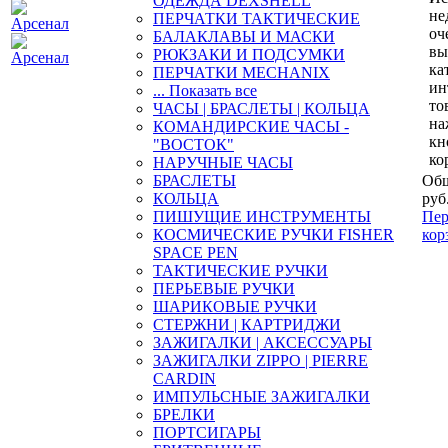
ОДЕЖДА DEXSHELL
не
ПЕРЧАТКИ ТАКТИЧЕСКИЕ
оч
БАЛАКЛАВЫ И МАСКИ
вы
РЮКЗАКИ И ПОДСУМКИ
ка
ПЕРЧАТКИ MECHANIX
ин
... Показать все
то
ЧАСЫ | БРАСЛЕТЫ | КОЛЬЦА
на
КОМАНДИРСКИЕ ЧАСЫ -
кн
"ВОСТОК"
ко
НАРУЧНЫЕ ЧАСЫ
БРАСЛЕТЫ
Общ
КОЛЬЦА
руб
ПИШУЩИЕ ИНСТРУМЕНТЫ
Пер
КОСМИЧЕСКИЕ РУЧКИ FISHER
кор
SPACE PEN
ТАКТИЧЕСКИЕ РУЧКИ
ПЕРЬЕВЫЕ РУЧКИ
ШАРИКОВЫЕ РУЧКИ
СТЕРЖНИ | КАРТРИДЖИ
ЗАЖИГАЛКИ | АКСЕССУАРЫ
ЗАЖИГАЛКИ ZIPPO | PIERRE
CARDIN
ИМПУЛЬСНЫЕ ЗАЖИГАЛКИ
БРЕЛКИ
ПОРТСИГАРЫ