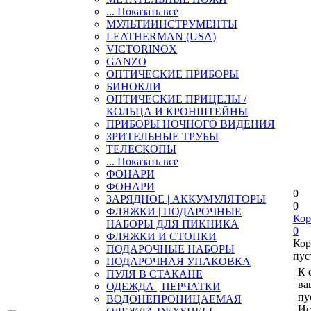
... Показать все
МУЛЬТИИНСТРУМЕНТЫ
LEATHERMAN (USA)
VICTORINOX
GANZO
ОПТИЧЕСКИЕ ПРИБОРЫ
БИНОКЛИ
ОПТИЧЕСКИЕ ПРИЦЕЛЫ /
КОЛЬЦА И КРОНШТЕЙНЫ
ПРИБОРЫ НОЧНОГО ВИДЕНИЯ
ЗРИТЕЛЬНЫЕ ТРУБЫ
ТЕЛЕСКОПЫ
... Показать все
ФОНАРИ
ФОНАРИ
0
ЗАРЯДНОЕ | АККУМУЛЯТОРЫ
0
ФЛЯЖКИ | ПОДАРОЧНЫЕ
Кор
НАБОРЫ ДЛЯ ПИКНИКА
0
ФЛЯЖКИ И СТОПКИ
Кор
ПОДАРОЧНЫЕ НАБОРЫ
пус
ПОДАРОЧНАЯ УПАКОВКА
К 
ПУЛЯ В СТАКАНЕ
ва
ОДЕЖДА | ПЕРЧАТКИ
пу
ВОДОНЕПРОНИЦАЕМАЯ
Ис