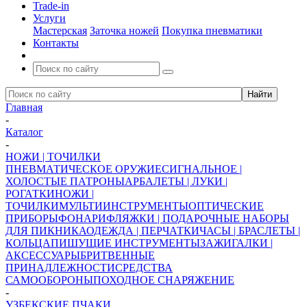
Trade-in
Услуги
Мастерская
Заточка ножей
Покупка пневматики
Контакты
Главная
-
Каталог
-
НОЖИ | ТОЧИЛКИ
ПНЕВМАТИЧЕСКОЕ ОРУЖИЕ
СИГНАЛЬНОЕ |
ХОЛОСТЫЕ ПАТРОНЫ
АРБАЛЕТЫ | ЛУКИ |
РОГАТКИ
НОЖИ |
ТОЧИЛКИ
МУЛЬТИИНСТРУМЕНТЫ
ОПТИЧЕСКИЕ
ПРИБОРЫ
ФОНАРИ
ФЛЯЖКИ | ПОДАРОЧНЫЕ НАБОРЫ
ДЛЯ ПИКНИКА
ОДЕЖДА | ПЕРЧАТКИ
ЧАСЫ | БРАСЛЕТЫ |
КОЛЬЦА
ПИШУЩИЕ ИНСТРУМЕНТЫ
ЗАЖИГАЛКИ |
АКСЕССУАРЫ
БРИТВЕННЫЕ
ПРИНАДЛЕЖНОСТИ
СРЕДСТВА
САМООБОРОНЫ
ПОХОДНОЕ СНАРЯЖЕНИЕ
-
УЗБЕКСКИЕ ПЧАКИ