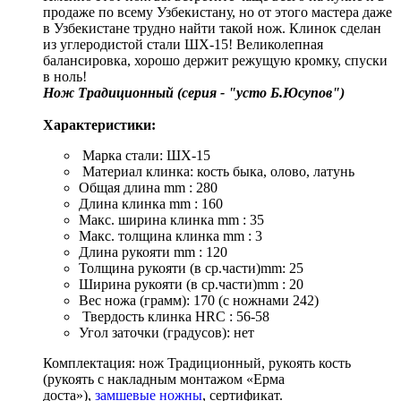
продаже по всему Узбекистану, но от этого мастера даже
в Узбекистане трудно найти такой нож. Клинок сделан
из углеродистой стали ШХ-15! Великолепная
балансировка, хорошо держит режущую кромку, спуски
в ноль!
Нож Традиционный (серия - "усто Б.Юсупов")
Характеристики:
Марка стали: ШХ-15
Материал клинка: кость быка, олово, латунь
Общая длина mm : 280
Длина клинка mm : 160
Макс. ширина клинка mm : 35
Макс. толщина клинка mm : 3
Длина рукояти mm : 120
Толщина рукояти (в ср.части)mm: 25
Ширина рукояти (в ср.части)mm : 20
Вес ножа (грамм): 170 (с ножнами 242)
Твердость клинка HRC : 56-58
Угол заточки (градусов): нет
Комплектация: нож Традиционный, рукоять кость
(рукоять с накладным монтажом «Ерма
доста»),
замшевые ножны
, сертификат.