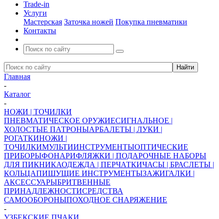
Trade-in
Услуги
Мастерская
Заточка ножей
Покупка пневматики
Контакты
Главная
-
Каталог
-
НОЖИ | ТОЧИЛКИ
ПНЕВМАТИЧЕСКОЕ ОРУЖИЕ
СИГНАЛЬНОЕ |
ХОЛОСТЫЕ ПАТРОНЫ
АРБАЛЕТЫ | ЛУКИ |
РОГАТКИ
НОЖИ |
ТОЧИЛКИ
МУЛЬТИИНСТРУМЕНТЫ
ОПТИЧЕСКИЕ
ПРИБОРЫ
ФОНАРИ
ФЛЯЖКИ | ПОДАРОЧНЫЕ НАБОРЫ
ДЛЯ ПИКНИКА
ОДЕЖДА | ПЕРЧАТКИ
ЧАСЫ | БРАСЛЕТЫ |
КОЛЬЦА
ПИШУЩИЕ ИНСТРУМЕНТЫ
ЗАЖИГАЛКИ |
АКСЕССУАРЫ
БРИТВЕННЫЕ
ПРИНАДЛЕЖНОСТИ
СРЕДСТВА
САМООБОРОНЫ
ПОХОДНОЕ СНАРЯЖЕНИЕ
-
УЗБЕКСКИЕ ПЧАКИ