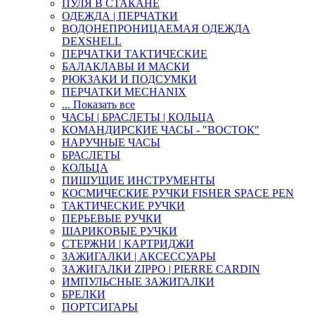
ПУЛЯ В СТАКАНЕ
ОДЕЖДА | ПЕРЧАТКИ
ВОДОНЕПРОНИЦАЕМАЯ ОДЕЖДА
DEXSHELL
ПЕРЧАТКИ ТАКТИЧЕСКИЕ
БАЛАКЛАВЫ И МАСКИ
РЮКЗАКИ И ПОДСУМКИ
ПЕРЧАТКИ MECHANIX
... Показать все
ЧАСЫ | БРАСЛЕТЫ | КОЛЬЦА
КОМАНДИРСКИЕ ЧАСЫ - "ВОСТОК"
НАРУЧНЫЕ ЧАСЫ
БРАСЛЕТЫ
КОЛЬЦА
ПИШУЩИЕ ИНСТРУМЕНТЫ
КОСМИЧЕСКИЕ РУЧКИ FISHER SPACE PEN
ТАКТИЧЕСКИЕ РУЧКИ
ПЕРЬЕВЫЕ РУЧКИ
ШАРИКОВЫЕ РУЧКИ
СТЕРЖНИ | КАРТРИДЖИ
ЗАЖИГАЛКИ | АКСЕССУАРЫ
ЗАЖИГАЛКИ ZIPPO | PIERRE CARDIN
ИМПУЛЬСНЫЕ ЗАЖИГАЛКИ
БРЕЛКИ
ПОРТСИГАРЫ