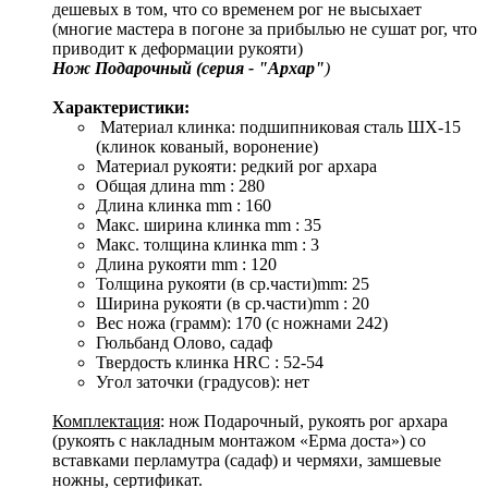
дешевых в том, что со временем рог не высыхает
(многие мастера в погоне за прибылью не сушат рог, что
приводит к деформации рукояти)
Нож Подарочный (серия - "Архар"
)
Характеристики:
Материал клинка: подшипниковая сталь ШХ-15
(клинок кованый, воронение)
Материал рукояти: редкий рог архара
Общая длина mm : 280
Длина клинка mm : 160
Макс. ширина клинка mm : 35
Макс. толщина клинка mm : 3
Длина рукояти mm : 120
Толщина рукояти (в ср.части)mm: 25
Ширина рукояти (в ср.части)mm : 20
Вес ножа (грамм): 170 (с ножнами 242)
Гюльбанд Олово, садаф
Твердость клинка HRC : 52-54
Угол заточки (градусов): нет
Комплектация
: нож Подарочный, рукоять рог архара
(рукоять с накладным монтажом «Ерма доста») со
вставками перламутра (садаф) и чермяхи, замшевые
ножны, сертификат.