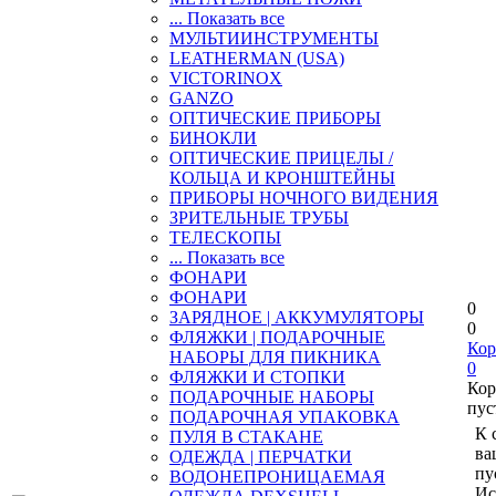
... Показать все
МУЛЬТИИНСТРУМЕНТЫ
LEATHERMAN (USA)
VICTORINOX
GANZO
ОПТИЧЕСКИЕ ПРИБОРЫ
БИНОКЛИ
ОПТИЧЕСКИЕ ПРИЦЕЛЫ /
КОЛЬЦА И КРОНШТЕЙНЫ
ПРИБОРЫ НОЧНОГО ВИДЕНИЯ
ЗРИТЕЛЬНЫЕ ТРУБЫ
ТЕЛЕСКОПЫ
... Показать все
ФОНАРИ
ФОНАРИ
0
ЗАРЯДНОЕ | АККУМУЛЯТОРЫ
0
ФЛЯЖКИ | ПОДАРОЧНЫЕ
Кор
НАБОРЫ ДЛЯ ПИКНИКА
0
ФЛЯЖКИ И СТОПКИ
Кор
ПОДАРОЧНЫЕ НАБОРЫ
пус
ПОДАРОЧНАЯ УПАКОВКА
К 
ПУЛЯ В СТАКАНЕ
ва
ОДЕЖДА | ПЕРЧАТКИ
пу
ВОДОНЕПРОНИЦАЕМАЯ
Ис