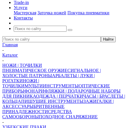
Trade-in
Услуги
Мастерская
Заточка ножей
Покупка пневматики
Контакты
Главная
-
Каталог
-
НОЖИ | ТОЧИЛКИ
ПНЕВМАТИЧЕСКОЕ ОРУЖИЕ
СИГНАЛЬНОЕ |
ХОЛОСТЫЕ ПАТРОНЫ
АРБАЛЕТЫ | ЛУКИ |
РОГАТКИ
НОЖИ |
ТОЧИЛКИ
МУЛЬТИИНСТРУМЕНТЫ
ОПТИЧЕСКИЕ
ПРИБОРЫ
ФОНАРИ
ФЛЯЖКИ | ПОДАРОЧНЫЕ НАБОРЫ
ДЛЯ ПИКНИКА
ОДЕЖДА | ПЕРЧАТКИ
ЧАСЫ | БРАСЛЕТЫ |
КОЛЬЦА
ПИШУЩИЕ ИНСТРУМЕНТЫ
ЗАЖИГАЛКИ |
АКСЕССУАРЫ
БРИТВЕННЫЕ
ПРИНАДЛЕЖНОСТИ
СРЕДСТВА
САМООБОРОНЫ
ПОХОДНОЕ СНАРЯЖЕНИЕ
-
УЗБЕКСКИЕ ПЧАКИ