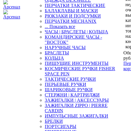
ОДЕЖДА DEXSHELL
не
ПЕРЧАТКИ ТАКТИЧЕСКИЕ
оч
БАЛАКЛАВЫ И МАСКИ
вы
РЮКЗАКИ И ПОДСУМКИ
ка
ПЕРЧАТКИ MECHANIX
ин
... Показать все
то
ЧАСЫ | БРАСЛЕТЫ | КОЛЬЦА
на
КОМАНДИРСКИЕ ЧАСЫ -
кн
"ВОСТОК"
ко
НАРУЧНЫЕ ЧАСЫ
БРАСЛЕТЫ
Общ
КОЛЬЦА
руб
ПИШУЩИЕ ИНСТРУМЕНТЫ
Пер
КОСМИЧЕСКИЕ РУЧКИ FISHER
кор
SPACE PEN
ТАКТИЧЕСКИЕ РУЧКИ
ПЕРЬЕВЫЕ РУЧКИ
ШАРИКОВЫЕ РУЧКИ
СТЕРЖНИ | КАРТРИДЖИ
ЗАЖИГАЛКИ | АКСЕССУАРЫ
ЗАЖИГАЛКИ ZIPPO | PIERRE
CARDIN
ИМПУЛЬСНЫЕ ЗАЖИГАЛКИ
БРЕЛКИ
ПОРТСИГАРЫ