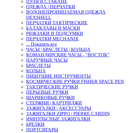
ПУЛЯ В СТАКАНЕ
ОДЕЖДА | ПЕРЧАТКИ
ВОДОНЕПРОНИЦАЕМАЯ ОДЕЖДА
DEXSHELL
ПЕРЧАТКИ ТАКТИЧЕСКИЕ
БАЛАКЛАВЫ И МАСКИ
РЮКЗАКИ И ПОДСУМКИ
ПЕРЧАТКИ MECHANIX
... Показать все
ЧАСЫ | БРАСЛЕТЫ | КОЛЬЦА
КОМАНДИРСКИЕ ЧАСЫ - "ВОСТОК"
НАРУЧНЫЕ ЧАСЫ
БРАСЛЕТЫ
КОЛЬЦА
ПИШУЩИЕ ИНСТРУМЕНТЫ
КОСМИЧЕСКИЕ РУЧКИ FISHER SPACE PEN
ТАКТИЧЕСКИЕ РУЧКИ
ПЕРЬЕВЫЕ РУЧКИ
ШАРИКОВЫЕ РУЧКИ
СТЕРЖНИ | КАРТРИДЖИ
ЗАЖИГАЛКИ | АКСЕССУАРЫ
ЗАЖИГАЛКИ ZIPPO | PIERRE CARDIN
ИМПУЛЬСНЫЕ ЗАЖИГАЛКИ
БРЕЛКИ
ПОРТСИГАРЫ