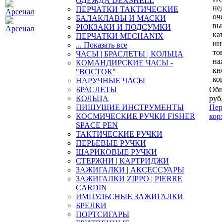
ОДЕЖДА DEXSHELL
не
ПЕРЧАТКИ ТАКТИЧЕСКИЕ
оч
БАЛАКЛАВЫ И МАСКИ
вы
РЮКЗАКИ И ПОДСУМКИ
ка
ПЕРЧАТКИ MECHANIX
ин
... Показать все
то
ЧАСЫ | БРАСЛЕТЫ | КОЛЬЦА
на
КОМАНДИРСКИЕ ЧАСЫ -
кн
"ВОСТОК"
ко
НАРУЧНЫЕ ЧАСЫ
БРАСЛЕТЫ
Общ
КОЛЬЦА
руб
ПИШУЩИЕ ИНСТРУМЕНТЫ
Пер
КОСМИЧЕСКИЕ РУЧКИ FISHER
кор
SPACE PEN
ТАКТИЧЕСКИЕ РУЧКИ
ПЕРЬЕВЫЕ РУЧКИ
ШАРИКОВЫЕ РУЧКИ
СТЕРЖНИ | КАРТРИДЖИ
ЗАЖИГАЛКИ | АКСЕССУАРЫ
ЗАЖИГАЛКИ ZIPPO | PIERRE
CARDIN
ИМПУЛЬСНЫЕ ЗАЖИГАЛКИ
БРЕЛКИ
ПОРТСИГАРЫ