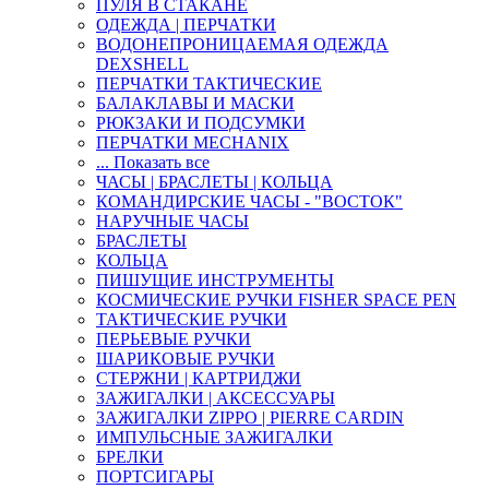
ПУЛЯ В СТАКАНЕ
ОДЕЖДА | ПЕРЧАТКИ
ВОДОНЕПРОНИЦАЕМАЯ ОДЕЖДА
DEXSHELL
ПЕРЧАТКИ ТАКТИЧЕСКИЕ
БАЛАКЛАВЫ И МАСКИ
РЮКЗАКИ И ПОДСУМКИ
ПЕРЧАТКИ MECHANIX
... Показать все
ЧАСЫ | БРАСЛЕТЫ | КОЛЬЦА
КОМАНДИРСКИЕ ЧАСЫ - "ВОСТОК"
НАРУЧНЫЕ ЧАСЫ
БРАСЛЕТЫ
КОЛЬЦА
ПИШУЩИЕ ИНСТРУМЕНТЫ
КОСМИЧЕСКИЕ РУЧКИ FISHER SPACE PEN
ТАКТИЧЕСКИЕ РУЧКИ
ПЕРЬЕВЫЕ РУЧКИ
ШАРИКОВЫЕ РУЧКИ
СТЕРЖНИ | КАРТРИДЖИ
ЗАЖИГАЛКИ | АКСЕССУАРЫ
ЗАЖИГАЛКИ ZIPPO | PIERRE CARDIN
ИМПУЛЬСНЫЕ ЗАЖИГАЛКИ
БРЕЛКИ
ПОРТСИГАРЫ