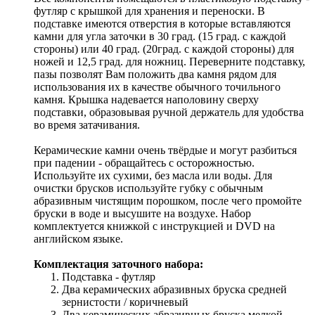
футляр с крышкой для хранения и переноски. В
подставке имеются отверстия в которые вставляются
камни для угла заточки в 30 град. (15 град. с каждой
стороны) или 40 град. (20град. с каждой стороны) для
ножей и 12,5 град. для ножниц. Переверните подставку,
пазы позволят Вам положить два камня рядом для
использования их в качестве обычного точильного
камня. Крышка надевается наполовину сверху
подставки, образовывая ручной держатель для удобства
во время затачивания.
Керамические камни очень твёрдые и могут разбиться
при падении - обращайтесь с осторожностью.
Используйте их сухими, без масла или воды. Для
очистки брусков используйте губку с обычным
абразивным чистящим порошком, после чего промойте
бруски в воде и высушите на воздухе. Набор
комплектуется книжкой с инструкцией и DVD на
английском языке.
Комплектация заточного набора:
Подставка - футляр
Два керамических абразивных бруска средней
зернистости / коричневый
Два керамических абразивных бруска мелкой