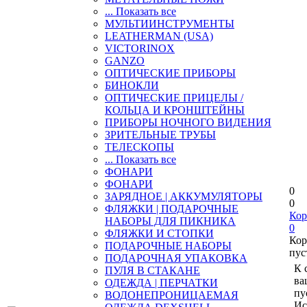
... Показать все
МУЛЬТИИНСТРУМЕНТЫ
LEATHERMAN (USA)
VICTORINOX
GANZO
ОПТИЧЕСКИЕ ПРИБОРЫ
БИНОКЛИ
ОПТИЧЕСКИЕ ПРИЦЕЛЫ /
КОЛЬЦА И КРОНШТЕЙНЫ
ПРИБОРЫ НОЧНОГО ВИДЕНИЯ
ЗРИТЕЛЬНЫЕ ТРУБЫ
ТЕЛЕСКОПЫ
... Показать все
ФОНАРИ
ФОНАРИ
0
ЗАРЯДНОЕ | АККУМУЛЯТОРЫ
0
ФЛЯЖКИ | ПОДАРОЧНЫЕ
Кор
НАБОРЫ ДЛЯ ПИКНИКА
0
ФЛЯЖКИ И СТОПКИ
Кор
ПОДАРОЧНЫЕ НАБОРЫ
пус
ПОДАРОЧНАЯ УПАКОВКА
К 
ПУЛЯ В СТАКАНЕ
ва
ОДЕЖДА | ПЕРЧАТКИ
пу
ВОДОНЕПРОНИЦАЕМАЯ
Ис