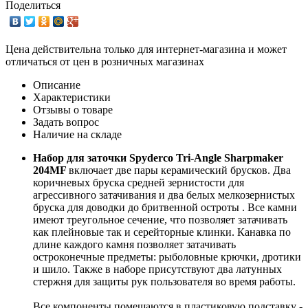
Поделиться
Цена действительна только для интернет-магазина и может
отличаться от цен в розничных магазинах
Описание
Характеристики
Отзывы о товаре
Задать вопрос
Наличие на складе
Набор для заточки Spyderco Tri-Angle Sharpmaker
204MF
включает две пары керамический брусков. Два
коричневых бруска средней зернистости для
агрессивного затачивания и два белых мелкозернистых
бруска для доводки до бритвенной остроты . Все камни
имеют треугольное сечение, что позволяет затачивать
как плейновые так и серейторные клинки. Канавка по
длине каждого камня позволяет затачивать
остроконечные предметы: рыболовные крючки, дротики
и шило. Также в наборе присутствуют два латунных
стержня для защиты рук пользователя во время работы.
Все компоненты помещаются в пластиковую подставку -