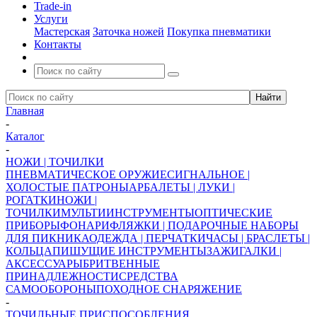
Trade-in
Услуги
Мастерская
Заточка ножей
Покупка пневматики
Контакты
Главная
-
Каталог
-
НОЖИ | ТОЧИЛКИ
ПНЕВМАТИЧЕСКОЕ ОРУЖИЕ
СИГНАЛЬНОЕ |
ХОЛОСТЫЕ ПАТРОНЫ
АРБАЛЕТЫ | ЛУКИ |
РОГАТКИ
НОЖИ |
ТОЧИЛКИ
МУЛЬТИИНСТРУМЕНТЫ
ОПТИЧЕСКИЕ
ПРИБОРЫ
ФОНАРИ
ФЛЯЖКИ | ПОДАРОЧНЫЕ НАБОРЫ
ДЛЯ ПИКНИКА
ОДЕЖДА | ПЕРЧАТКИ
ЧАСЫ | БРАСЛЕТЫ |
КОЛЬЦА
ПИШУЩИЕ ИНСТРУМЕНТЫ
ЗАЖИГАЛКИ |
АКСЕССУАРЫ
БРИТВЕННЫЕ
ПРИНАДЛЕЖНОСТИ
СРЕДСТВА
САМООБОРОНЫ
ПОХОДНОЕ СНАРЯЖЕНИЕ
-
ТОЧИЛЬНЫЕ ПРИСПОСОБЛЕНИЯ