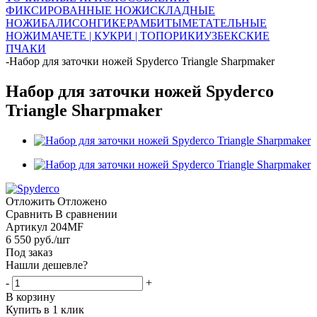
ФИКСИРОВАННЫЕ НОЖИ
СКЛАДНЫЕ
НОЖИ
БАЛИСОНГИ
КЕРАМБИТЫ
МЕТАТЕЛЬНЫЕ
НОЖИ
МАЧЕТЕ | КУКРИ | ТОПОРИКИ
УЗБЕКСКИЕ
ПЧАКИ
-
Набор для заточки ножей Spyderco Triangle Sharpmaker
Набор для заточки ножей Spyderco
Triangle Sharpmaker
Отложить
Отложено
Сравнить
В сравнении
Артикул
204MF
6 550
руб.
/шт
Под заказ
Нашли дешевле?
-
+
В корзину
Купить в 1 клик