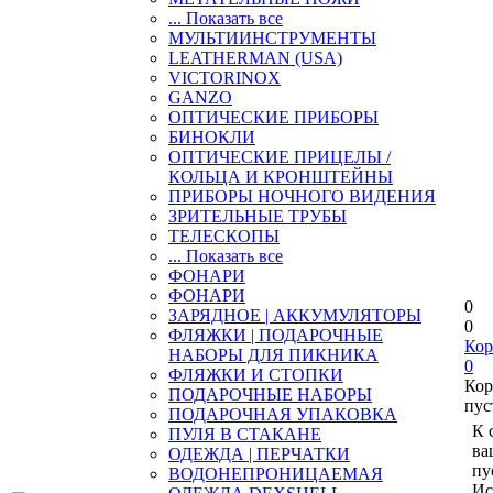
... Показать все
МУЛЬТИИНСТРУМЕНТЫ
LEATHERMAN (USA)
VICTORINOX
GANZO
ОПТИЧЕСКИЕ ПРИБОРЫ
БИНОКЛИ
ОПТИЧЕСКИЕ ПРИЦЕЛЫ /
КОЛЬЦА И КРОНШТЕЙНЫ
ПРИБОРЫ НОЧНОГО ВИДЕНИЯ
ЗРИТЕЛЬНЫЕ ТРУБЫ
ТЕЛЕСКОПЫ
... Показать все
ФОНАРИ
ФОНАРИ
0
ЗАРЯДНОЕ | АККУМУЛЯТОРЫ
0
ФЛЯЖКИ | ПОДАРОЧНЫЕ
Кор
НАБОРЫ ДЛЯ ПИКНИКА
0
ФЛЯЖКИ И СТОПКИ
Кор
ПОДАРОЧНЫЕ НАБОРЫ
пус
ПОДАРОЧНАЯ УПАКОВКА
К 
ПУЛЯ В СТАКАНЕ
ва
ОДЕЖДА | ПЕРЧАТКИ
пу
ВОДОНЕПРОНИЦАЕМАЯ
Ис