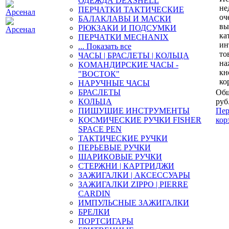
ОДЕЖДА DEXSHELL
не
ПЕРЧАТКИ ТАКТИЧЕСКИЕ
оч
БАЛАКЛАВЫ И МАСКИ
вы
РЮКЗАКИ И ПОДСУМКИ
ка
ПЕРЧАТКИ MECHANIX
ин
... Показать все
то
ЧАСЫ | БРАСЛЕТЫ | КОЛЬЦА
на
КОМАНДИРСКИЕ ЧАСЫ -
кн
"ВОСТОК"
ко
НАРУЧНЫЕ ЧАСЫ
БРАСЛЕТЫ
Общ
КОЛЬЦА
руб
ПИШУЩИЕ ИНСТРУМЕНТЫ
Пер
КОСМИЧЕСКИЕ РУЧКИ FISHER
кор
SPACE PEN
ТАКТИЧЕСКИЕ РУЧКИ
ПЕРЬЕВЫЕ РУЧКИ
ШАРИКОВЫЕ РУЧКИ
СТЕРЖНИ | КАРТРИДЖИ
ЗАЖИГАЛКИ | АКСЕССУАРЫ
ЗАЖИГАЛКИ ZIPPO | PIERRE
CARDIN
ИМПУЛЬСНЫЕ ЗАЖИГАЛКИ
БРЕЛКИ
ПОРТСИГАРЫ