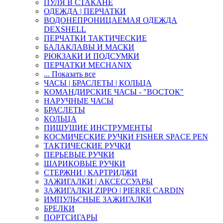
ПУЛЯ В СТАКАНЕ
ОДЕЖДА | ПЕРЧАТКИ
ВОДОНЕПРОНИЦАЕМАЯ ОДЕЖДА
DEXSHELL
ПЕРЧАТКИ ТАКТИЧЕСКИЕ
БАЛАКЛАВЫ И МАСКИ
РЮКЗАКИ И ПОДСУМКИ
ПЕРЧАТКИ MECHANIX
... Показать все
ЧАСЫ | БРАСЛЕТЫ | КОЛЬЦА
КОМАНДИРСКИЕ ЧАСЫ - "ВОСТОК"
НАРУЧНЫЕ ЧАСЫ
БРАСЛЕТЫ
КОЛЬЦА
ПИШУЩИЕ ИНСТРУМЕНТЫ
КОСМИЧЕСКИЕ РУЧКИ FISHER SPACE PEN
ТАКТИЧЕСКИЕ РУЧКИ
ПЕРЬЕВЫЕ РУЧКИ
ШАРИКОВЫЕ РУЧКИ
СТЕРЖНИ | КАРТРИДЖИ
ЗАЖИГАЛКИ | АКСЕССУАРЫ
ЗАЖИГАЛКИ ZIPPO | PIERRE CARDIN
ИМПУЛЬСНЫЕ ЗАЖИГАЛКИ
БРЕЛКИ
ПОРТСИГАРЫ