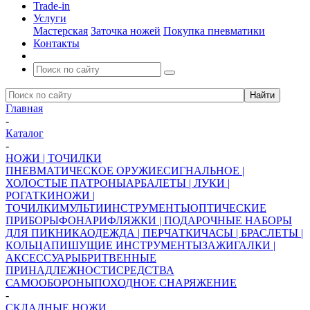
Trade-in
Услуги
Мастерская
Заточка ножей
Покупка пневматики
Контакты
Главная
-
Каталог
-
НОЖИ | ТОЧИЛКИ
ПНЕВМАТИЧЕСКОЕ ОРУЖИЕ
СИГНАЛЬНОЕ |
ХОЛОСТЫЕ ПАТРОНЫ
АРБАЛЕТЫ | ЛУКИ |
РОГАТКИ
НОЖИ |
ТОЧИЛКИ
МУЛЬТИИНСТРУМЕНТЫ
ОПТИЧЕСКИЕ
ПРИБОРЫ
ФОНАРИ
ФЛЯЖКИ | ПОДАРОЧНЫЕ НАБОРЫ
ДЛЯ ПИКНИКА
ОДЕЖДА | ПЕРЧАТКИ
ЧАСЫ | БРАСЛЕТЫ |
КОЛЬЦА
ПИШУЩИЕ ИНСТРУМЕНТЫ
ЗАЖИГАЛКИ |
АКСЕССУАРЫ
БРИТВЕННЫЕ
ПРИНАДЛЕЖНОСТИ
СРЕДСТВА
САМООБОРОНЫ
ПОХОДНОЕ СНАРЯЖЕНИЕ
-
СКЛАДНЫЕ НОЖИ