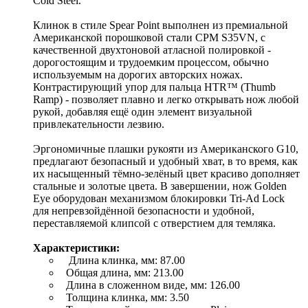
Cold Steel.
Клинок в стиле Spear Point выполнен из премиальной
Американской порошковой стали CPM S35VN, с
качественной двухтоновой атласной полировкой -
дорогостоящим и трудоемким процессом, обычно
используемым на дорогих авторских ножах.
Контрастирующий упор для пальца HTR™ (Thumb
Ramp) - позволяет плавно и легко открывать нож любой
рукой, добавляя ещё один элемент визуальной
привлекательности лезвию.
Эргономичные плашки рукояти из Американского G10,
предлагают безопасный и удобный хват, в то время, как
их насыщенный тёмно-зелёный цвет красиво дополняет
стальные и золотые цвета. В завершении, нож Golden
Eye оборудован механизмом блокировки Tri-Ad Lock
для непревзойдённой безопасности и удобной,
переставляемой клипсой с отверстием для темляка.
Характеристики:
Длина клинка, мм: 87.00
Общая длина, мм: 213.00
Длина в сложенном виде, мм: 126.00
Толщина клинка, мм: 3.50