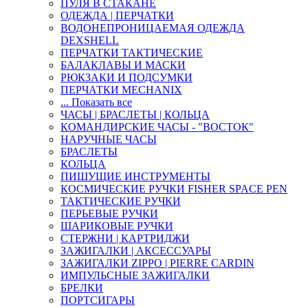
ПУЛЯ В СТАКАНЕ
ОДЕЖДА | ПЕРЧАТКИ
ВОДОНЕПРОНИЦАЕМАЯ ОДЕЖДА
DEXSHELL
ПЕРЧАТКИ ТАКТИЧЕСКИЕ
БАЛАКЛАВЫ И МАСКИ
РЮКЗАКИ И ПОДСУМКИ
ПЕРЧАТКИ MECHANIX
... Показать все
ЧАСЫ | БРАСЛЕТЫ | КОЛЬЦА
КОМАНДИРСКИЕ ЧАСЫ - "ВОСТОК"
НАРУЧНЫЕ ЧАСЫ
БРАСЛЕТЫ
КОЛЬЦА
ПИШУЩИЕ ИНСТРУМЕНТЫ
КОСМИЧЕСКИЕ РУЧКИ FISHER SPACE PEN
ТАКТИЧЕСКИЕ РУЧКИ
ПЕРЬЕВЫЕ РУЧКИ
ШАРИКОВЫЕ РУЧКИ
СТЕРЖНИ | КАРТРИДЖИ
ЗАЖИГАЛКИ | АКСЕССУАРЫ
ЗАЖИГАЛКИ ZIPPO | PIERRE CARDIN
ИМПУЛЬСНЫЕ ЗАЖИГАЛКИ
БРЕЛКИ
ПОРТСИГАРЫ