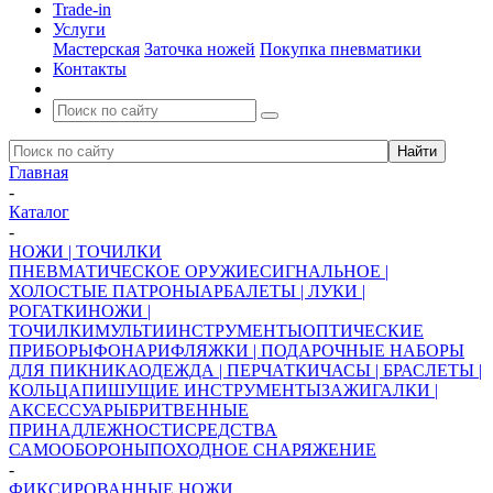
Trade-in
Услуги
Мастерская
Заточка ножей
Покупка пневматики
Контакты
Главная
-
Каталог
-
НОЖИ | ТОЧИЛКИ
ПНЕВМАТИЧЕСКОЕ ОРУЖИЕ
СИГНАЛЬНОЕ |
ХОЛОСТЫЕ ПАТРОНЫ
АРБАЛЕТЫ | ЛУКИ |
РОГАТКИ
НОЖИ |
ТОЧИЛКИ
МУЛЬТИИНСТРУМЕНТЫ
ОПТИЧЕСКИЕ
ПРИБОРЫ
ФОНАРИ
ФЛЯЖКИ | ПОДАРОЧНЫЕ НАБОРЫ
ДЛЯ ПИКНИКА
ОДЕЖДА | ПЕРЧАТКИ
ЧАСЫ | БРАСЛЕТЫ |
КОЛЬЦА
ПИШУЩИЕ ИНСТРУМЕНТЫ
ЗАЖИГАЛКИ |
АКСЕССУАРЫ
БРИТВЕННЫЕ
ПРИНАДЛЕЖНОСТИ
СРЕДСТВА
САМООБОРОНЫ
ПОХОДНОЕ СНАРЯЖЕНИЕ
-
ФИКСИРОВАННЫЕ НОЖИ