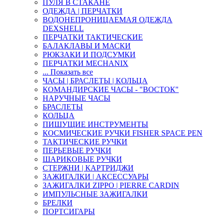
ПУЛЯ В СТАКАНЕ
ОДЕЖДА | ПЕРЧАТКИ
ВОДОНЕПРОНИЦАЕМАЯ ОДЕЖДА
DEXSHELL
ПЕРЧАТКИ ТАКТИЧЕСКИЕ
БАЛАКЛАВЫ И МАСКИ
РЮКЗАКИ И ПОДСУМКИ
ПЕРЧАТКИ MECHANIX
... Показать все
ЧАСЫ | БРАСЛЕТЫ | КОЛЬЦА
КОМАНДИРСКИЕ ЧАСЫ - "ВОСТОК"
НАРУЧНЫЕ ЧАСЫ
БРАСЛЕТЫ
КОЛЬЦА
ПИШУЩИЕ ИНСТРУМЕНТЫ
КОСМИЧЕСКИЕ РУЧКИ FISHER SPACE PEN
ТАКТИЧЕСКИЕ РУЧКИ
ПЕРЬЕВЫЕ РУЧКИ
ШАРИКОВЫЕ РУЧКИ
СТЕРЖНИ | КАРТРИДЖИ
ЗАЖИГАЛКИ | АКСЕССУАРЫ
ЗАЖИГАЛКИ ZIPPO | PIERRE CARDIN
ИМПУЛЬСНЫЕ ЗАЖИГАЛКИ
БРЕЛКИ
ПОРТСИГАРЫ