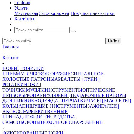
Trade-in
Услуги
Мастерская
Заточка ножей
Покупка пневматики
Контакты
Главная
-
Каталог
-
НОЖИ | ТОЧИЛКИ
ПНЕВМАТИЧЕСКОЕ ОРУЖИЕ
СИГНАЛЬНОЕ |
ХОЛОСТЫЕ ПАТРОНЫ
АРБАЛЕТЫ | ЛУКИ |
РОГАТКИ
НОЖИ |
ТОЧИЛКИ
МУЛЬТИИНСТРУМЕНТЫ
ОПТИЧЕСКИЕ
ПРИБОРЫ
ФОНАРИ
ФЛЯЖКИ | ПОДАРОЧНЫЕ НАБОРЫ
ДЛЯ ПИКНИКА
ОДЕЖДА | ПЕРЧАТКИ
ЧАСЫ | БРАСЛЕТЫ |
КОЛЬЦА
ПИШУЩИЕ ИНСТРУМЕНТЫ
ЗАЖИГАЛКИ |
АКСЕССУАРЫ
БРИТВЕННЫЕ
ПРИНАДЛЕЖНОСТИ
СРЕДСТВА
САМООБОРОНЫ
ПОХОДНОЕ СНАРЯЖЕНИЕ
-
ФИКСИРОВАННЫЕ НОЖИ