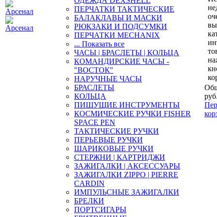
ОДЕЖДА DEXSHELL
не
ПЕРЧАТКИ ТАКТИЧЕСКИЕ
оч
БАЛАКЛАВЫ И МАСКИ
вы
РЮКЗАКИ И ПОДСУМКИ
ка
ПЕРЧАТКИ MECHANIX
ин
... Показать все
то
ЧАСЫ | БРАСЛЕТЫ | КОЛЬЦА
на
КОМАНДИРСКИЕ ЧАСЫ -
кн
"ВОСТОК"
ко
НАРУЧНЫЕ ЧАСЫ
БРАСЛЕТЫ
Общ
КОЛЬЦА
руб
ПИШУЩИЕ ИНСТРУМЕНТЫ
Пер
КОСМИЧЕСКИЕ РУЧКИ FISHER
кор
SPACE PEN
ТАКТИЧЕСКИЕ РУЧКИ
ПЕРЬЕВЫЕ РУЧКИ
ШАРИКОВЫЕ РУЧКИ
СТЕРЖНИ | КАРТРИДЖИ
ЗАЖИГАЛКИ | АКСЕССУАРЫ
ЗАЖИГАЛКИ ZIPPO | PIERRE
CARDIN
ИМПУЛЬСНЫЕ ЗАЖИГАЛКИ
БРЕЛКИ
ПОРТСИГАРЫ