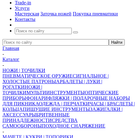
Trade-in
Услуги
Мастерская
Заточка ножей
Покупка пневматики
Контакты
Главная
-
Каталог
-
НОЖИ | ТОЧИЛКИ
ПНЕВМАТИЧЕСКОЕ ОРУЖИЕ
СИГНАЛЬНОЕ |
ХОЛОСТЫЕ ПАТРОНЫ
АРБАЛЕТЫ | ЛУКИ |
РОГАТКИ
НОЖИ |
ТОЧИЛКИ
МУЛЬТИИНСТРУМЕНТЫ
ОПТИЧЕСКИЕ
ПРИБОРЫ
ФОНАРИ
ФЛЯЖКИ | ПОДАРОЧНЫЕ НАБОРЫ
ДЛЯ ПИКНИКА
ОДЕЖДА | ПЕРЧАТКИ
ЧАСЫ | БРАСЛЕТЫ |
КОЛЬЦА
ПИШУЩИЕ ИНСТРУМЕНТЫ
ЗАЖИГАЛКИ |
АКСЕССУАРЫ
БРИТВЕННЫЕ
ПРИНАДЛЕЖНОСТИ
СРЕДСТВА
САМООБОРОНЫ
ПОХОДНОЕ СНАРЯЖЕНИЕ
-
МАЧЕТЕ | КУКРИ | ТОПОРИКИ