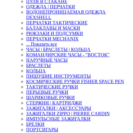
ПУЛЯ В СТАКАНЕ
ОДЕЖДА | ПЕРЧАТКИ
ВОДОНЕПРОНИЦАЕМАЯ ОДЕЖДА
DEXSHELL
ПЕРЧАТКИ ТАКТИЧЕСКИЕ
БАЛАКЛАВЫ И МАСКИ
РЮКЗАКИ И ПОДСУМКИ
ПЕРЧАТКИ MECHANIX
... Показать все
ЧАСЫ | БРАСЛЕТЫ | КОЛЬЦА
КОМАНДИРСКИЕ ЧАСЫ - "ВОСТОК"
НАРУЧНЫЕ ЧАСЫ
БРАСЛЕТЫ
КОЛЬЦА
ПИШУЩИЕ ИНСТРУМЕНТЫ
КОСМИЧЕСКИЕ РУЧКИ FISHER SPACE PEN
ТАКТИЧЕСКИЕ РУЧКИ
ПЕРЬЕВЫЕ РУЧКИ
ШАРИКОВЫЕ РУЧКИ
СТЕРЖНИ | КАРТРИДЖИ
ЗАЖИГАЛКИ | АКСЕССУАРЫ
ЗАЖИГАЛКИ ZIPPO | PIERRE CARDIN
ИМПУЛЬСНЫЕ ЗАЖИГАЛКИ
БРЕЛКИ
ПОРТСИГАРЫ