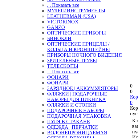
... Показать все
МУЛЬТИИНСТРУМЕНТЫ
LEATHERMAN (USA)
VICTORINOX
GANZO
ОПТИЧЕСКИЕ ПРИБОРЫ
БИНОКЛИ
ОПТИЧЕСКИЕ ПРИЦЕЛЫ /
КОЛЬЦА И КРОНШТЕЙНЫ
ПРИБОРЫ НОЧНОГО ВИДЕНИЯ
ЗРИТЕЛЬНЫЕ ТРУБЫ
ТЕЛЕСКОПЫ
... Показать все
ФОНАРИ
ФОНАРИ
0
ЗАРЯДНОЕ | АККУМУЛЯТОРЫ
0
ФЛЯЖКИ | ПОДАРОЧНЫЕ
Кор
НАБОРЫ ДЛЯ ПИКНИКА
0
ФЛЯЖКИ И СТОПКИ
Кор
ПОДАРОЧНЫЕ НАБОРЫ
пус
ПОДАРОЧНАЯ УПАКОВКА
К 
ПУЛЯ В СТАКАНЕ
ва
ОДЕЖДА | ПЕРЧАТКИ
пу
ВОДОНЕПРОНИЦАЕМАЯ
Ис