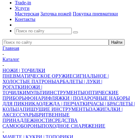
Trade-in
Услуги
Мастерская
Заточка ножей
Покупка пневматики
Контакты
Главная
-
Каталог
-
НОЖИ | ТОЧИЛКИ
ПНЕВМАТИЧЕСКОЕ ОРУЖИЕ
СИГНАЛЬНОЕ |
ХОЛОСТЫЕ ПАТРОНЫ
АРБАЛЕТЫ | ЛУКИ |
РОГАТКИ
НОЖИ |
ТОЧИЛКИ
МУЛЬТИИНСТРУМЕНТЫ
ОПТИЧЕСКИЕ
ПРИБОРЫ
ФОНАРИ
ФЛЯЖКИ | ПОДАРОЧНЫЕ НАБОРЫ
ДЛЯ ПИКНИКА
ОДЕЖДА | ПЕРЧАТКИ
ЧАСЫ | БРАСЛЕТЫ |
КОЛЬЦА
ПИШУЩИЕ ИНСТРУМЕНТЫ
ЗАЖИГАЛКИ |
АКСЕССУАРЫ
БРИТВЕННЫЕ
ПРИНАДЛЕЖНОСТИ
СРЕДСТВА
САМООБОРОНЫ
ПОХОДНОЕ СНАРЯЖЕНИЕ
-
МАЧЕТЕ | КУКРИ | ТОПОРИКИ