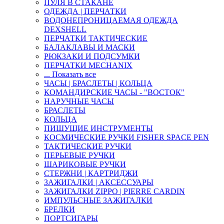
ПУЛЯ В СТАКАНЕ
ОДЕЖДА | ПЕРЧАТКИ
ВОДОНЕПРОНИЦАЕМАЯ ОДЕЖДА
DEXSHELL
ПЕРЧАТКИ ТАКТИЧЕСКИЕ
БАЛАКЛАВЫ И МАСКИ
РЮКЗАКИ И ПОДСУМКИ
ПЕРЧАТКИ MECHANIX
... Показать все
ЧАСЫ | БРАСЛЕТЫ | КОЛЬЦА
КОМАНДИРСКИЕ ЧАСЫ - "ВОСТОК"
НАРУЧНЫЕ ЧАСЫ
БРАСЛЕТЫ
КОЛЬЦА
ПИШУЩИЕ ИНСТРУМЕНТЫ
КОСМИЧЕСКИЕ РУЧКИ FISHER SPACE PEN
ТАКТИЧЕСКИЕ РУЧКИ
ПЕРЬЕВЫЕ РУЧКИ
ШАРИКОВЫЕ РУЧКИ
СТЕРЖНИ | КАРТРИДЖИ
ЗАЖИГАЛКИ | АКСЕССУАРЫ
ЗАЖИГАЛКИ ZIPPO | PIERRE CARDIN
ИМПУЛЬСНЫЕ ЗАЖИГАЛКИ
БРЕЛКИ
ПОРТСИГАРЫ