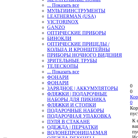
... Показать все
МУЛЬТИИНСТРУМЕНТЫ
LEATHERMAN (USA)
VICTORINOX
GANZO
ОПТИЧЕСКИЕ ПРИБОРЫ
БИНОКЛИ
ОПТИЧЕСКИЕ ПРИЦЕЛЫ /
КОЛЬЦА И КРОНШТЕЙНЫ
ПРИБОРЫ НОЧНОГО ВИДЕНИЯ
ЗРИТЕЛЬНЫЕ ТРУБЫ
ТЕЛЕСКОПЫ
... Показать все
ФОНАРИ
ФОНАРИ
0
ЗАРЯДНОЕ | АККУМУЛЯТОРЫ
0
ФЛЯЖКИ | ПОДАРОЧНЫЕ
Кор
НАБОРЫ ДЛЯ ПИКНИКА
0
ФЛЯЖКИ И СТОПКИ
Кор
ПОДАРОЧНЫЕ НАБОРЫ
пус
ПОДАРОЧНАЯ УПАКОВКА
К 
ПУЛЯ В СТАКАНЕ
ва
ОДЕЖДА | ПЕРЧАТКИ
пу
ВОДОНЕПРОНИЦАЕМАЯ
Ис