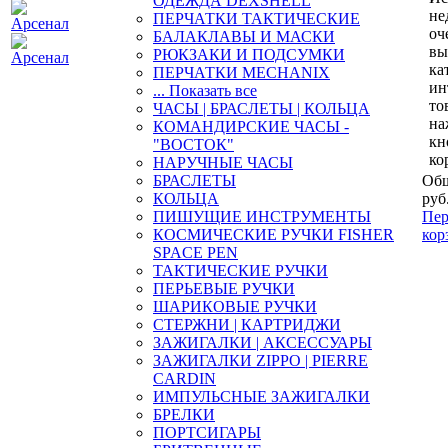
ОДЕЖДА DEXSHELL
не
ПЕРЧАТКИ ТАКТИЧЕСКИЕ
оч
БАЛАКЛАВЫ И МАСКИ
вы
РЮКЗАКИ И ПОДСУМКИ
ка
ПЕРЧАТКИ MECHANIX
ин
... Показать все
то
ЧАСЫ | БРАСЛЕТЫ | КОЛЬЦА
на
КОМАНДИРСКИЕ ЧАСЫ -
кн
"ВОСТОК"
ко
НАРУЧНЫЕ ЧАСЫ
БРАСЛЕТЫ
Общ
КОЛЬЦА
руб
ПИШУЩИЕ ИНСТРУМЕНТЫ
Пер
КОСМИЧЕСКИЕ РУЧКИ FISHER
кор
SPACE PEN
ТАКТИЧЕСКИЕ РУЧКИ
ПЕРЬЕВЫЕ РУЧКИ
ШАРИКОВЫЕ РУЧКИ
СТЕРЖНИ | КАРТРИДЖИ
ЗАЖИГАЛКИ | АКСЕССУАРЫ
ЗАЖИГАЛКИ ZIPPO | PIERRE
CARDIN
ИМПУЛЬСНЫЕ ЗАЖИГАЛКИ
БРЕЛКИ
ПОРТСИГАРЫ