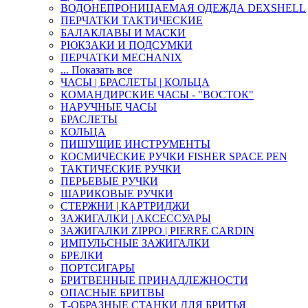
ВОДОНЕПРОНИЦАЕМАЯ ОДЕЖДА DEXSHELL
ПЕРЧАТКИ ТАКТИЧЕСКИЕ
БАЛАКЛАВЫ И МАСКИ
РЮКЗАКИ И ПОДСУМКИ
ПЕРЧАТКИ MECHANIX
... Показать все
ЧАСЫ | БРАСЛЕТЫ | КОЛЬЦА
КОМАНДИРСКИЕ ЧАСЫ - "ВОСТОК"
НАРУЧНЫЕ ЧАСЫ
БРАСЛЕТЫ
КОЛЬЦА
ПИШУЩИЕ ИНСТРУМЕНТЫ
КОСМИЧЕСКИЕ РУЧКИ FISHER SPACE PEN
ТАКТИЧЕСКИЕ РУЧКИ
ПЕРЬЕВЫЕ РУЧКИ
ШАРИКОВЫЕ РУЧКИ
СТЕРЖНИ | КАРТРИДЖИ
ЗАЖИГАЛКИ | АКСЕССУАРЫ
ЗАЖИГАЛКИ ZIPPO | PIERRE CARDIN
ИМПУЛЬСНЫЕ ЗАЖИГАЛКИ
БРЕЛКИ
ПОРТСИГАРЫ
БРИТВЕННЫЕ ПРИНАДЛЕЖНОСТИ
ОПАСНЫЕ БРИТВЫ
Т-ОБРАЗНЫЕ СТАНКИ ДЛЯ БРИТЬЯ