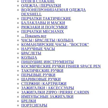
ПУЛЯ В СТАКАНЕ
ОДЕЖДА | ПЕРЧАТКИ
ВОДОНЕПРОНИЦАЕМАЯ ОДЕЖДА
DEXSHELL
ПЕРЧАТКИ ТАКТИЧЕСКИЕ
БАЛАКЛАВЫ И МАСКИ
РЮКЗАКИ И ПОДСУМКИ
ПЕРЧАТКИ MECHANIX
... Показать все
ЧАСЫ | БРАСЛЕТЫ | КОЛЬЦА
КОМАНДИРСКИЕ ЧАСЫ - "ВОСТОК"
НАРУЧНЫЕ ЧАСЫ
БРАСЛЕТЫ
КОЛЬЦА
ПИШУЩИЕ ИНСТРУМЕНТЫ
КОСМИЧЕСКИЕ РУЧКИ FISHER SPACE PEN
ТАКТИЧЕСКИЕ РУЧКИ
ПЕРЬЕВЫЕ РУЧКИ
ШАРИКОВЫЕ РУЧКИ
СТЕРЖНИ | КАРТРИДЖИ
ЗАЖИГАЛКИ | АКСЕССУАРЫ
ЗАЖИГАЛКИ ZIPPO | PIERRE CARDIN
ИМПУЛЬСНЫЕ ЗАЖИГАЛКИ
БРЕЛКИ
ПОРТСИГАРЫ