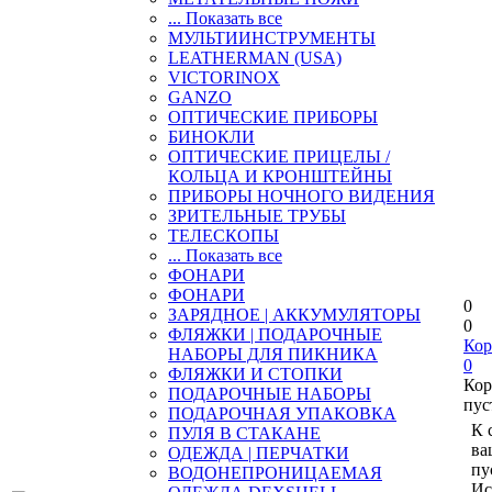
... Показать все
МУЛЬТИИНСТРУМЕНТЫ
LEATHERMAN (USA)
VICTORINOX
GANZO
ОПТИЧЕСКИЕ ПРИБОРЫ
БИНОКЛИ
ОПТИЧЕСКИЕ ПРИЦЕЛЫ /
КОЛЬЦА И КРОНШТЕЙНЫ
ПРИБОРЫ НОЧНОГО ВИДЕНИЯ
ЗРИТЕЛЬНЫЕ ТРУБЫ
ТЕЛЕСКОПЫ
... Показать все
ФОНАРИ
ФОНАРИ
0
ЗАРЯДНОЕ | АККУМУЛЯТОРЫ
0
ФЛЯЖКИ | ПОДАРОЧНЫЕ
Кор
НАБОРЫ ДЛЯ ПИКНИКА
0
ФЛЯЖКИ И СТОПКИ
Кор
ПОДАРОЧНЫЕ НАБОРЫ
пус
ПОДАРОЧНАЯ УПАКОВКА
К 
ПУЛЯ В СТАКАНЕ
ва
ОДЕЖДА | ПЕРЧАТКИ
пу
ВОДОНЕПРОНИЦАЕМАЯ
Ис