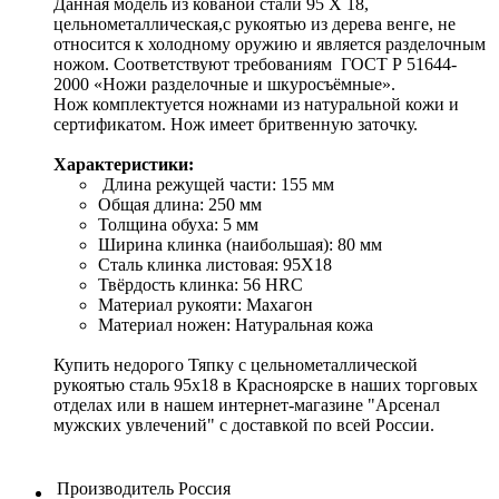
Данная модель из кованой стали 95 Х 18,
цельнометаллическая,с рукоятью из дерева венге, не
относится к холодному оружию и является разделочным
ножом. Соответствуют требованиям ГОСТ Р 51644-
2000 «Ножи разделочные и шкуросъёмные».
Нож комплектуется ножнами из натуральной кожи и
сертификатом. Нож имеет бритвенную заточку.
Х
арактеристики:
Длина режущей части: 155 мм
Общая длина: 250 мм
Толщина обуха: 5 мм
Ширина клинка (наибольшая): 80 мм
Сталь клинка листовая: 95Х18
Твёрдость клинка: 56 HRC
Материал рукояти: Махагон
Материал ножен: Натуральная кожа
Купить недорого Тяпку с цельнометаллической
рукоятью сталь 95х18 в Красноярске в наших торговых
отделах или в нашем интернет-магазине "Арсенал
мужских увлечений" с доставкой по всей России.
Производитель
Россия