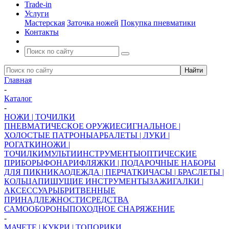
Trade-in
Услуги
Мастерская
Заточка ножей
Покупка пневматики
Контакты
Главная
-
Каталог
-
НОЖИ | ТОЧИЛКИ
ПНЕВМАТИЧЕСКОЕ ОРУЖИЕ
СИГНАЛЬНОЕ |
ХОЛОСТЫЕ ПАТРОНЫ
АРБАЛЕТЫ | ЛУКИ |
РОГАТКИ
НОЖИ |
ТОЧИЛКИ
МУЛЬТИИНСТРУМЕНТЫ
ОПТИЧЕСКИЕ
ПРИБОРЫ
ФОНАРИ
ФЛЯЖКИ | ПОДАРОЧНЫЕ НАБОРЫ
ДЛЯ ПИКНИКА
ОДЕЖДА | ПЕРЧАТКИ
ЧАСЫ | БРАСЛЕТЫ |
КОЛЬЦА
ПИШУЩИЕ ИНСТРУМЕНТЫ
ЗАЖИГАЛКИ |
АКСЕССУАРЫ
БРИТВЕННЫЕ
ПРИНАДЛЕЖНОСТИ
СРЕДСТВА
САМООБОРОНЫ
ПОХОДНОЕ СНАРЯЖЕНИЕ
-
МАЧЕТЕ | КУКРИ | ТОПОРИКИ