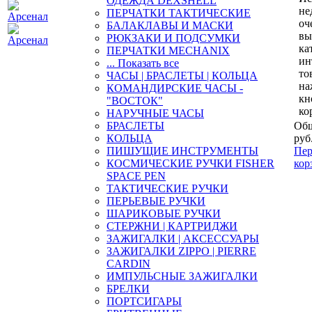
ОДЕЖДА DEXSHELL
не
ПЕРЧАТКИ ТАКТИЧЕСКИЕ
оч
БАЛАКЛАВЫ И МАСКИ
вы
РЮКЗАКИ И ПОДСУМКИ
ка
ПЕРЧАТКИ MECHANIX
ин
... Показать все
то
ЧАСЫ | БРАСЛЕТЫ | КОЛЬЦА
на
КОМАНДИРСКИЕ ЧАСЫ -
кн
"ВОСТОК"
ко
НАРУЧНЫЕ ЧАСЫ
БРАСЛЕТЫ
Общ
КОЛЬЦА
руб
ПИШУЩИЕ ИНСТРУМЕНТЫ
Пер
КОСМИЧЕСКИЕ РУЧКИ FISHER
кор
SPACE PEN
ТАКТИЧЕСКИЕ РУЧКИ
ПЕРЬЕВЫЕ РУЧКИ
ШАРИКОВЫЕ РУЧКИ
СТЕРЖНИ | КАРТРИДЖИ
ЗАЖИГАЛКИ | АКСЕССУАРЫ
ЗАЖИГАЛКИ ZIPPO | PIERRE
CARDIN
ИМПУЛЬСНЫЕ ЗАЖИГАЛКИ
БРЕЛКИ
ПОРТСИГАРЫ