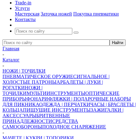
Trade-in
Услуги
Мастерская
Заточка ножей
Покупка пневматики
Контакты
Главная
-
Каталог
-
НОЖИ | ТОЧИЛКИ
ПНЕВМАТИЧЕСКОЕ ОРУЖИЕ
СИГНАЛЬНОЕ |
ХОЛОСТЫЕ ПАТРОНЫ
АРБАЛЕТЫ | ЛУКИ |
РОГАТКИ
НОЖИ |
ТОЧИЛКИ
МУЛЬТИИНСТРУМЕНТЫ
ОПТИЧЕСКИЕ
ПРИБОРЫ
ФОНАРИ
ФЛЯЖКИ | ПОДАРОЧНЫЕ НАБОРЫ
ДЛЯ ПИКНИКА
ОДЕЖДА | ПЕРЧАТКИ
ЧАСЫ | БРАСЛЕТЫ |
КОЛЬЦА
ПИШУЩИЕ ИНСТРУМЕНТЫ
ЗАЖИГАЛКИ |
АКСЕССУАРЫ
БРИТВЕННЫЕ
ПРИНАДЛЕЖНОСТИ
СРЕДСТВА
САМООБОРОНЫ
ПОХОДНОЕ СНАРЯЖЕНИЕ
-
МАЧЕТЕ | КУКРИ | ТОПОРИКИ