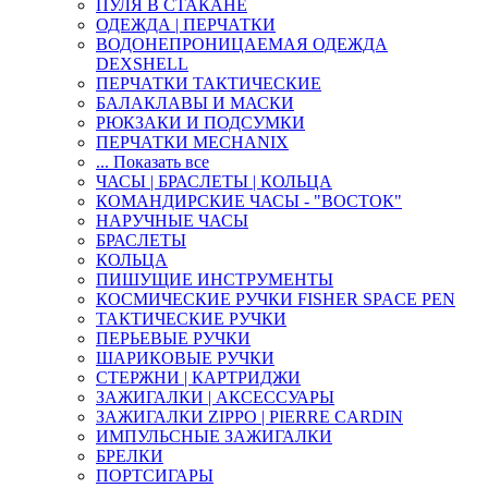
ПУЛЯ В СТАКАНЕ
ОДЕЖДА | ПЕРЧАТКИ
ВОДОНЕПРОНИЦАЕМАЯ ОДЕЖДА
DEXSHELL
ПЕРЧАТКИ ТАКТИЧЕСКИЕ
БАЛАКЛАВЫ И МАСКИ
РЮКЗАКИ И ПОДСУМКИ
ПЕРЧАТКИ MECHANIX
... Показать все
ЧАСЫ | БРАСЛЕТЫ | КОЛЬЦА
КОМАНДИРСКИЕ ЧАСЫ - "ВОСТОК"
НАРУЧНЫЕ ЧАСЫ
БРАСЛЕТЫ
КОЛЬЦА
ПИШУЩИЕ ИНСТРУМЕНТЫ
КОСМИЧЕСКИЕ РУЧКИ FISHER SPACE PEN
ТАКТИЧЕСКИЕ РУЧКИ
ПЕРЬЕВЫЕ РУЧКИ
ШАРИКОВЫЕ РУЧКИ
СТЕРЖНИ | КАРТРИДЖИ
ЗАЖИГАЛКИ | АКСЕССУАРЫ
ЗАЖИГАЛКИ ZIPPO | PIERRE CARDIN
ИМПУЛЬСНЫЕ ЗАЖИГАЛКИ
БРЕЛКИ
ПОРТСИГАРЫ