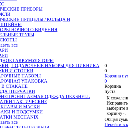
ZO
ИЧЕСКИЕ ПРИБОРЫ
ОКЛИ
ЧЕСКИЕ ПРИЦЕЛЫ / КОЛЬЦА И
НШТЕЙНЫ
БОРЫ НОЧНОГО ВИДЕНИЯ
ЕЛЬНЫЕ ТРУБЫ
ЕСКОПЫ
казать все
АРИ
АРИ
ДНОЕ | АККУМУЛЯТОРЫ
КИ | ПОДАРОЧНЫЕ НАБОРЫ ДЛЯ ПИКНИКА
0
ЖКИ И СТОПКИ
0
АРОЧНЫЕ НАБОРЫ
Корзина пу
АРОЧНАЯ УПАКОВКА
0
 В СТАКАНЕ
Корзина
ДА | ПЕРЧАТКИ
пуста
ОНЕПРОНИЦАЕМАЯ ОДЕЖДА DEXSHELL
К сожалени
АТКИ ТАКТИЧЕСКИЕ
Исправить 
АКЛАВЫ И МАСКИ
выберите 
ЗАКИ И ПОДСУМКИ
корзину».
АТКИ MECHANIX
Общая сумм
казать все
Перейти в 
 | БРАСЛЕТЫ | КОЛЬЦА