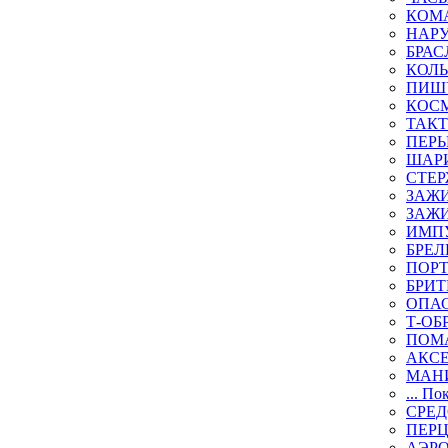
КОМА
НАР
БРАС
КОЛ
ПИШ
КОСМ
ТАКТ
ПЕРЬ
ШАР
СТЕР
ЗАЖИ
ЗАЖИ
ИМП
БРЕЛ
ПОР
БРИ
ОПА
Т-ОБ
ПОМ
АКС
МАН
... По
СРЕ
ПЕР
АЭР