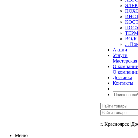
ЭЛЕ
ПОХ
ИНС
КОСТ
ПОС
ТЕР
ВОД
... По
Акции
Услуги
Мастерская
О компани
О компани
Доставка
Контакты
+7 (391) 2-723-11
г. Красноярск
|
До
Меню