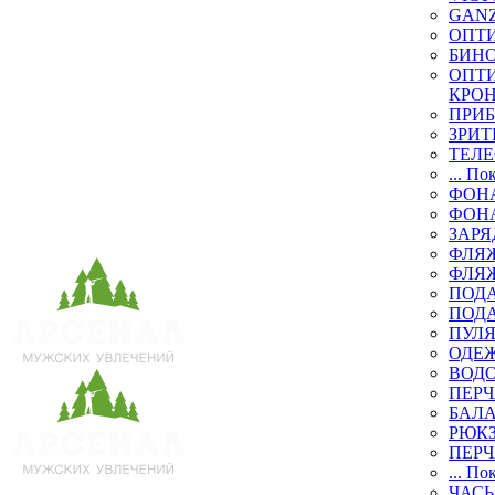
GAN
ОПТ
БИН
ОПТИ
КРО
ПРИ
ЗРИТ
ТЕЛ
... По
ФОН
ФОН
ЗАРЯ
ФЛЯЖ
ФЛЯ
ПОД
ПОД
ПУЛЯ
ОДЕЖ
ВОД
ПЕРЧ
БАЛ
РЮК
ПЕРЧ
... По
ЧАСЫ