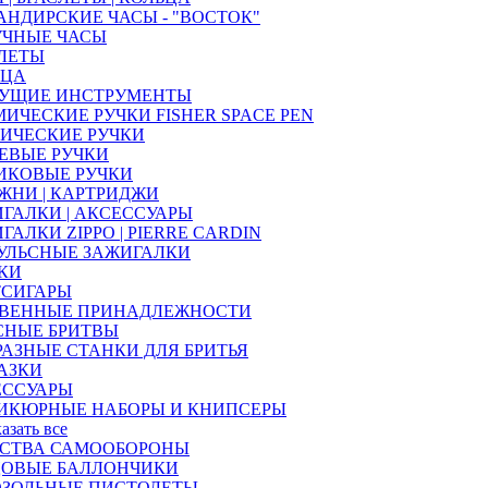
НДИРСКИЕ ЧАСЫ - "ВОСТОК"
УЧНЫЕ ЧАСЫ
ЛЕТЫ
ЬЦА
УЩИЕ ИНСТРУМЕНТЫ
ИЧЕСКИЕ РУЧКИ FISHER SPACE PEN
ИЧЕСКИЕ РУЧКИ
ЕВЫЕ РУЧКИ
ИКОВЫЕ РУЧКИ
ЖНИ | КАРТРИДЖИ
ГАЛКИ | АКСЕССУАРЫ
ГАЛКИ ZIPPO | PIERRE CARDIN
УЛЬСНЫЕ ЗАЖИГАЛКИ
КИ
ТСИГАРЫ
ТВЕННЫЕ ПРИНАДЛЕЖНОСТИ
СНЫЕ БРИТВЫ
РАЗНЫЕ СТАНКИ ДЛЯ БРИТЬЯ
АЗКИ
ЕССУАРЫ
ИКЮРНЫЕ НАБОРЫ И КНИПСЕРЫ
казать все
ДСТВА САМООБОРОНЫ
ЦОВЫЕ БАЛЛОНЧИКИ
ОЗОЛЬНЫЕ ПИСТОЛЕТЫ