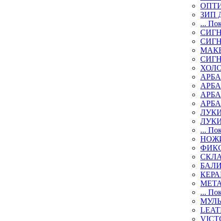
ОПТИ
ЗИП 
... По
СИГН
СИГ
МАК
СИГ
ХОЛ
АРБА
АРБ
АРБ
АРБ
ЛУК
ЛУК
... По
НОЖИ
ФИК
СКЛ
БАЛ
КЕР
МЕТ
... По
МУЛ
LEAT
VICT