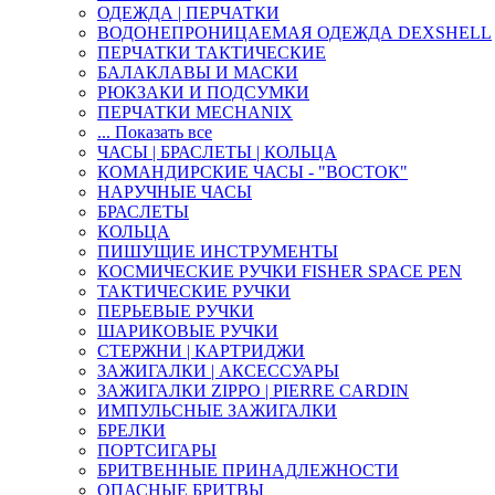
ОДЕЖДА | ПЕРЧАТКИ
ВОДОНЕПРОНИЦАЕМАЯ ОДЕЖДА DEXSHELL
ПЕРЧАТКИ ТАКТИЧЕСКИЕ
БАЛАКЛАВЫ И МАСКИ
РЮКЗАКИ И ПОДСУМКИ
ПЕРЧАТКИ MECHANIX
... Показать все
ЧАСЫ | БРАСЛЕТЫ | КОЛЬЦА
КОМАНДИРСКИЕ ЧАСЫ - "ВОСТОК"
НАРУЧНЫЕ ЧАСЫ
БРАСЛЕТЫ
КОЛЬЦА
ПИШУЩИЕ ИНСТРУМЕНТЫ
КОСМИЧЕСКИЕ РУЧКИ FISHER SPACE PEN
ТАКТИЧЕСКИЕ РУЧКИ
ПЕРЬЕВЫЕ РУЧКИ
ШАРИКОВЫЕ РУЧКИ
СТЕРЖНИ | КАРТРИДЖИ
ЗАЖИГАЛКИ | АКСЕССУАРЫ
ЗАЖИГАЛКИ ZIPPO | PIERRE CARDIN
ИМПУЛЬСНЫЕ ЗАЖИГАЛКИ
БРЕЛКИ
ПОРТСИГАРЫ
БРИТВЕННЫЕ ПРИНАДЛЕЖНОСТИ
ОПАСНЫЕ БРИТВЫ