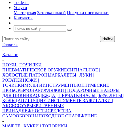
Trade-in
Услуги
Мастерская
Заточка ножей
Покупка пневматики
Контакты
Главная
-
Каталог
-
НОЖИ | ТОЧИЛКИ
ПНЕВМАТИЧЕСКОЕ ОРУЖИЕ
СИГНАЛЬНОЕ |
ХОЛОСТЫЕ ПАТРОНЫ
АРБАЛЕТЫ | ЛУКИ |
РОГАТКИ
НОЖИ |
ТОЧИЛКИ
МУЛЬТИИНСТРУМЕНТЫ
ОПТИЧЕСКИЕ
ПРИБОРЫ
ФОНАРИ
ФЛЯЖКИ | ПОДАРОЧНЫЕ НАБОРЫ
ДЛЯ ПИКНИКА
ОДЕЖДА | ПЕРЧАТКИ
ЧАСЫ | БРАСЛЕТЫ |
КОЛЬЦА
ПИШУЩИЕ ИНСТРУМЕНТЫ
ЗАЖИГАЛКИ |
АКСЕССУАРЫ
БРИТВЕННЫЕ
ПРИНАДЛЕЖНОСТИ
СРЕДСТВА
САМООБОРОНЫ
ПОХОДНОЕ СНАРЯЖЕНИЕ
-
МАЧЕТЕ | КУКРИ | ТОПОРИКИ