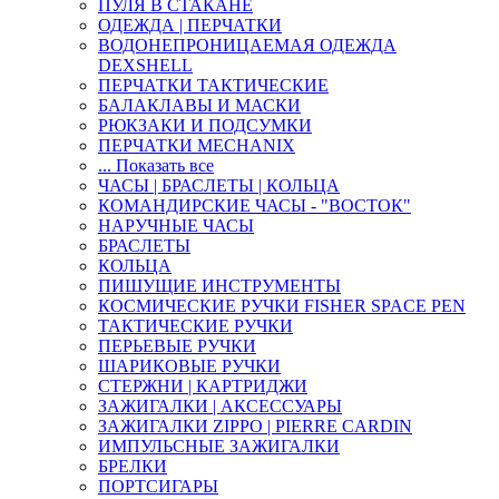
ПУЛЯ В СТАКАНЕ
ОДЕЖДА | ПЕРЧАТКИ
ВОДОНЕПРОНИЦАЕМАЯ ОДЕЖДА
DEXSHELL
ПЕРЧАТКИ ТАКТИЧЕСКИЕ
БАЛАКЛАВЫ И МАСКИ
РЮКЗАКИ И ПОДСУМКИ
ПЕРЧАТКИ MECHANIX
... Показать все
ЧАСЫ | БРАСЛЕТЫ | КОЛЬЦА
КОМАНДИРСКИЕ ЧАСЫ - "ВОСТОК"
НАРУЧНЫЕ ЧАСЫ
БРАСЛЕТЫ
КОЛЬЦА
ПИШУЩИЕ ИНСТРУМЕНТЫ
КОСМИЧЕСКИЕ РУЧКИ FISHER SPACE PEN
ТАКТИЧЕСКИЕ РУЧКИ
ПЕРЬЕВЫЕ РУЧКИ
ШАРИКОВЫЕ РУЧКИ
СТЕРЖНИ | КАРТРИДЖИ
ЗАЖИГАЛКИ | АКСЕССУАРЫ
ЗАЖИГАЛКИ ZIPPO | PIERRE CARDIN
ИМПУЛЬСНЫЕ ЗАЖИГАЛКИ
БРЕЛКИ
ПОРТСИГАРЫ