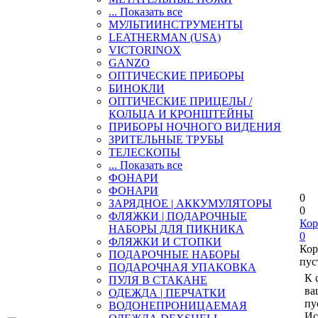
... Показать все
МУЛЬТИИНСТРУМЕНТЫ
LEATHERMAN (USA)
VICTORINOX
GANZO
ОПТИЧЕСКИЕ ПРИБОРЫ
БИНОКЛИ
ОПТИЧЕСКИЕ ПРИЦЕЛЫ /
КОЛЬЦА И КРОНШТЕЙНЫ
ПРИБОРЫ НОЧНОГО ВИДЕНИЯ
ЗРИТЕЛЬНЫЕ ТРУБЫ
ТЕЛЕСКОПЫ
... Показать все
ФОНАРИ
ФОНАРИ
0
ЗАРЯДНОЕ | АККУМУЛЯТОРЫ
0
ФЛЯЖКИ | ПОДАРОЧНЫЕ
Кор
НАБОРЫ ДЛЯ ПИКНИКА
0
ФЛЯЖКИ И СТОПКИ
Кор
ПОДАРОЧНЫЕ НАБОРЫ
пус
ПОДАРОЧНАЯ УПАКОВКА
К 
ПУЛЯ В СТАКАНЕ
ва
ОДЕЖДА | ПЕРЧАТКИ
пу
ВОДОНЕПРОНИЦАЕМАЯ
Ис