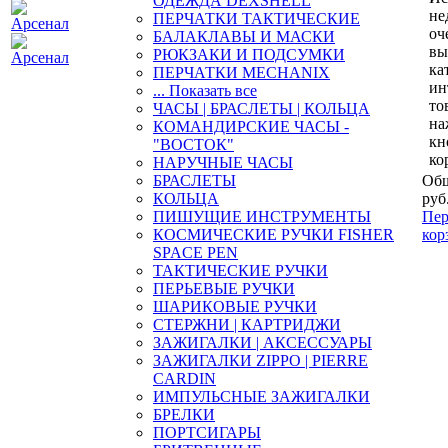
ОДЕЖДА DEXSHELL
не
ПЕРЧАТКИ ТАКТИЧЕСКИЕ
оч
БАЛАКЛАВЫ И МАСКИ
вы
РЮКЗАКИ И ПОДСУМКИ
ка
ПЕРЧАТКИ MECHANIX
ин
... Показать все
то
ЧАСЫ | БРАСЛЕТЫ | КОЛЬЦА
на
КОМАНДИРСКИЕ ЧАСЫ -
кн
"ВОСТОК"
ко
НАРУЧНЫЕ ЧАСЫ
БРАСЛЕТЫ
Общ
КОЛЬЦА
руб
ПИШУЩИЕ ИНСТРУМЕНТЫ
Пер
КОСМИЧЕСКИЕ РУЧКИ FISHER
кор
SPACE PEN
ТАКТИЧЕСКИЕ РУЧКИ
ПЕРЬЕВЫЕ РУЧКИ
ШАРИКОВЫЕ РУЧКИ
СТЕРЖНИ | КАРТРИДЖИ
ЗАЖИГАЛКИ | АКСЕССУАРЫ
ЗАЖИГАЛКИ ZIPPO | PIERRE
CARDIN
ИМПУЛЬСНЫЕ ЗАЖИГАЛКИ
БРЕЛКИ
ПОРТСИГАРЫ