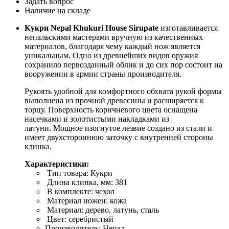
Задать вопрос
Наличие на складе
Кукри Nepal Khukuri House Sirupate
изготавливается
непальскими мастерами вручную из качественных
материалов, благодаря чему каждый нож является
уникальным. Одно из древнейших видов оружия
сохранило первозданный облик и до сих пор состоит на
вооружении в армии страны производителя.
Рукоять удобной для комфортного обхвата рукой формы
выполнена из прочной древесины и расширяется к
торцу. Поверхность коричневого цвета оснащена
насечками и золотистыми накладками из
латуни. Мощное изогнутое лезвие создано из стали и
имеет двухстороннюю заточку с внутренней стороны
клинка.
Характеристики:
Тип товара: Кукри
Длина клинка, мм: 381
В комплекте: чехол
Материал ножен: кожа
Материал: дерево, латунь, сталь
Цвет: серебристый
Производитель: Непал