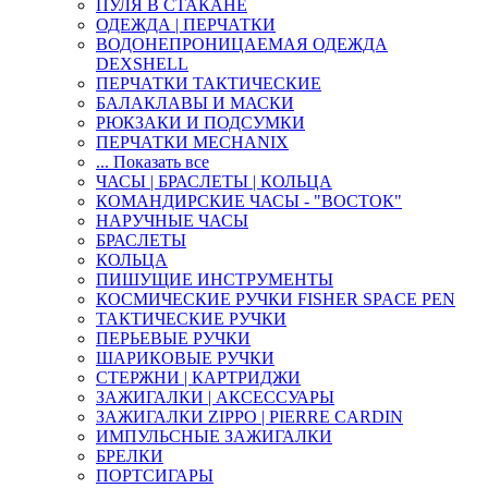
ПУЛЯ В СТАКАНЕ
ОДЕЖДА | ПЕРЧАТКИ
ВОДОНЕПРОНИЦАЕМАЯ ОДЕЖДА
DEXSHELL
ПЕРЧАТКИ ТАКТИЧЕСКИЕ
БАЛАКЛАВЫ И МАСКИ
РЮКЗАКИ И ПОДСУМКИ
ПЕРЧАТКИ MECHANIX
... Показать все
ЧАСЫ | БРАСЛЕТЫ | КОЛЬЦА
КОМАНДИРСКИЕ ЧАСЫ - "ВОСТОК"
НАРУЧНЫЕ ЧАСЫ
БРАСЛЕТЫ
КОЛЬЦА
ПИШУЩИЕ ИНСТРУМЕНТЫ
КОСМИЧЕСКИЕ РУЧКИ FISHER SPACE PEN
ТАКТИЧЕСКИЕ РУЧКИ
ПЕРЬЕВЫЕ РУЧКИ
ШАРИКОВЫЕ РУЧКИ
СТЕРЖНИ | КАРТРИДЖИ
ЗАЖИГАЛКИ | АКСЕССУАРЫ
ЗАЖИГАЛКИ ZIPPO | PIERRE CARDIN
ИМПУЛЬСНЫЕ ЗАЖИГАЛКИ
БРЕЛКИ
ПОРТСИГАРЫ