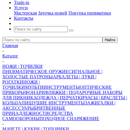
Trade-in
Услуги
Мастерская
Заточка ножей
Покупка пневматики
Контакты
Главная
-
Каталог
-
НОЖИ | ТОЧИЛКИ
ПНЕВМАТИЧЕСКОЕ ОРУЖИЕ
СИГНАЛЬНОЕ |
ХОЛОСТЫЕ ПАТРОНЫ
АРБАЛЕТЫ | ЛУКИ |
РОГАТКИ
НОЖИ |
ТОЧИЛКИ
МУЛЬТИИНСТРУМЕНТЫ
ОПТИЧЕСКИЕ
ПРИБОРЫ
ФОНАРИ
ФЛЯЖКИ | ПОДАРОЧНЫЕ НАБОРЫ
ДЛЯ ПИКНИКА
ОДЕЖДА | ПЕРЧАТКИ
ЧАСЫ | БРАСЛЕТЫ |
КОЛЬЦА
ПИШУЩИЕ ИНСТРУМЕНТЫ
ЗАЖИГАЛКИ |
АКСЕССУАРЫ
БРИТВЕННЫЕ
ПРИНАДЛЕЖНОСТИ
СРЕДСТВА
САМООБОРОНЫ
ПОХОДНОЕ СНАРЯЖЕНИЕ
-
МАЧЕТЕ | КУКРИ | ТОПОРИКИ