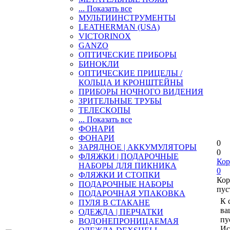
... Показать все
МУЛЬТИИНСТРУМЕНТЫ
LEATHERMAN (USA)
VICTORINOX
GANZO
ОПТИЧЕСКИЕ ПРИБОРЫ
БИНОКЛИ
ОПТИЧЕСКИЕ ПРИЦЕЛЫ /
КОЛЬЦА И КРОНШТЕЙНЫ
ПРИБОРЫ НОЧНОГО ВИДЕНИЯ
ЗРИТЕЛЬНЫЕ ТРУБЫ
ТЕЛЕСКОПЫ
... Показать все
ФОНАРИ
ФОНАРИ
0
ЗАРЯДНОЕ | АККУМУЛЯТОРЫ
0
ФЛЯЖКИ | ПОДАРОЧНЫЕ
Кор
НАБОРЫ ДЛЯ ПИКНИКА
0
ФЛЯЖКИ И СТОПКИ
Кор
ПОДАРОЧНЫЕ НАБОРЫ
пус
ПОДАРОЧНАЯ УПАКОВКА
К 
ПУЛЯ В СТАКАНЕ
ва
ОДЕЖДА | ПЕРЧАТКИ
пу
ВОДОНЕПРОНИЦАЕМАЯ
Ис