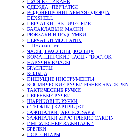
ПУЛЯ В СТАКАНЕ
ОДЕЖДА | ПЕРЧАТКИ
ВОДОНЕПРОНИЦАЕМАЯ ОДЕЖДА
DEXSHELL
ПЕРЧАТКИ ТАКТИЧЕСКИЕ
БАЛАКЛАВЫ И МАСКИ
РЮКЗАКИ И ПОДСУМКИ
ПЕРЧАТКИ MECHANIX
... Показать все
ЧАСЫ | БРАСЛЕТЫ | КОЛЬЦА
КОМАНДИРСКИЕ ЧАСЫ - "ВОСТОК"
НАРУЧНЫЕ ЧАСЫ
БРАСЛЕТЫ
КОЛЬЦА
ПИШУЩИЕ ИНСТРУМЕНТЫ
КОСМИЧЕСКИЕ РУЧКИ FISHER SPACE PEN
ТАКТИЧЕСКИЕ РУЧКИ
ПЕРЬЕВЫЕ РУЧКИ
ШАРИКОВЫЕ РУЧКИ
СТЕРЖНИ | КАРТРИДЖИ
ЗАЖИГАЛКИ | АКСЕССУАРЫ
ЗАЖИГАЛКИ ZIPPO | PIERRE CARDIN
ИМПУЛЬСНЫЕ ЗАЖИГАЛКИ
БРЕЛКИ
ПОРТСИГАРЫ