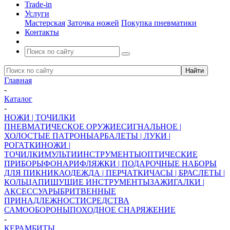
Trade-in
Услуги
Мастерская
Заточка ножей
Покупка пневматики
Контакты
Главная
-
Каталог
-
НОЖИ | ТОЧИЛКИ
ПНЕВМАТИЧЕСКОЕ ОРУЖИЕ
СИГНАЛЬНОЕ |
ХОЛОСТЫЕ ПАТРОНЫ
АРБАЛЕТЫ | ЛУКИ |
РОГАТКИ
НОЖИ |
ТОЧИЛКИ
МУЛЬТИИНСТРУМЕНТЫ
ОПТИЧЕСКИЕ
ПРИБОРЫ
ФОНАРИ
ФЛЯЖКИ | ПОДАРОЧНЫЕ НАБОРЫ
ДЛЯ ПИКНИКА
ОДЕЖДА | ПЕРЧАТКИ
ЧАСЫ | БРАСЛЕТЫ |
КОЛЬЦА
ПИШУЩИЕ ИНСТРУМЕНТЫ
ЗАЖИГАЛКИ |
АКСЕССУАРЫ
БРИТВЕННЫЕ
ПРИНАДЛЕЖНОСТИ
СРЕДСТВА
САМООБОРОНЫ
ПОХОДНОЕ СНАРЯЖЕНИЕ
-
КЕРАМБИТЫ