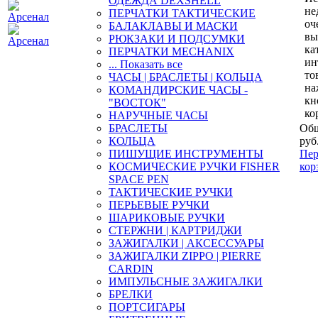
ОДЕЖДА DEXSHELL
не
ПЕРЧАТКИ ТАКТИЧЕСКИЕ
оч
БАЛАКЛАВЫ И МАСКИ
вы
РЮКЗАКИ И ПОДСУМКИ
ка
ПЕРЧАТКИ MECHANIX
ин
... Показать все
то
ЧАСЫ | БРАСЛЕТЫ | КОЛЬЦА
на
КОМАНДИРСКИЕ ЧАСЫ -
кн
"ВОСТОК"
ко
НАРУЧНЫЕ ЧАСЫ
БРАСЛЕТЫ
Общ
КОЛЬЦА
руб
ПИШУЩИЕ ИНСТРУМЕНТЫ
Пер
КОСМИЧЕСКИЕ РУЧКИ FISHER
кор
SPACE PEN
ТАКТИЧЕСКИЕ РУЧКИ
ПЕРЬЕВЫЕ РУЧКИ
ШАРИКОВЫЕ РУЧКИ
СТЕРЖНИ | КАРТРИДЖИ
ЗАЖИГАЛКИ | АКСЕССУАРЫ
ЗАЖИГАЛКИ ZIPPO | PIERRE
CARDIN
ИМПУЛЬСНЫЕ ЗАЖИГАЛКИ
БРЕЛКИ
ПОРТСИГАРЫ