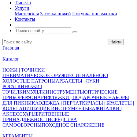
Trade-in
Услуги
Мастерская
Заточка ножей
Покупка пневматики
Контакты
Главная
-
Каталог
-
НОЖИ | ТОЧИЛКИ
ПНЕВМАТИЧЕСКОЕ ОРУЖИЕ
СИГНАЛЬНОЕ |
ХОЛОСТЫЕ ПАТРОНЫ
АРБАЛЕТЫ | ЛУКИ |
РОГАТКИ
НОЖИ |
ТОЧИЛКИ
МУЛЬТИИНСТРУМЕНТЫ
ОПТИЧЕСКИЕ
ПРИБОРЫ
ФОНАРИ
ФЛЯЖКИ | ПОДАРОЧНЫЕ НАБОРЫ
ДЛЯ ПИКНИКА
ОДЕЖДА | ПЕРЧАТКИ
ЧАСЫ | БРАСЛЕТЫ |
КОЛЬЦА
ПИШУЩИЕ ИНСТРУМЕНТЫ
ЗАЖИГАЛКИ |
АКСЕССУАРЫ
БРИТВЕННЫЕ
ПРИНАДЛЕЖНОСТИ
СРЕДСТВА
САМООБОРОНЫ
ПОХОДНОЕ СНАРЯЖЕНИЕ
-
КЕРАМБИТЫ