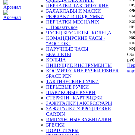
ОДЕЖДА DEXSHELL
не
ПЕРЧАТКИ ТАКТИЧЕСКИЕ
оч
БАЛАКЛАВЫ И МАСКИ
вы
РЮКЗАКИ И ПОДСУМКИ
ка
ПЕРЧАТКИ MECHANIX
ин
... Показать все
то
ЧАСЫ | БРАСЛЕТЫ | КОЛЬЦА
на
КОМАНДИРСКИЕ ЧАСЫ -
кн
"ВОСТОК"
ко
НАРУЧНЫЕ ЧАСЫ
БРАСЛЕТЫ
Общ
КОЛЬЦА
руб
ПИШУЩИЕ ИНСТРУМЕНТЫ
Пер
КОСМИЧЕСКИЕ РУЧКИ FISHER
кор
SPACE PEN
ТАКТИЧЕСКИЕ РУЧКИ
ПЕРЬЕВЫЕ РУЧКИ
ШАРИКОВЫЕ РУЧКИ
СТЕРЖНИ | КАРТРИДЖИ
ЗАЖИГАЛКИ | АКСЕССУАРЫ
ЗАЖИГАЛКИ ZIPPO | PIERRE
CARDIN
ИМПУЛЬСНЫЕ ЗАЖИГАЛКИ
БРЕЛКИ
ПОРТСИГАРЫ