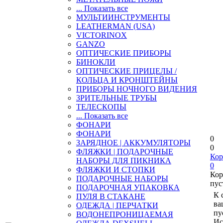
... Показать все
МУЛЬТИИНСТРУМЕНТЫ
LEATHERMAN (USA)
VICTORINOX
GANZO
ОПТИЧЕСКИЕ ПРИБОРЫ
БИНОКЛИ
ОПТИЧЕСКИЕ ПРИЦЕЛЫ /
КОЛЬЦА И КРОНШТЕЙНЫ
ПРИБОРЫ НОЧНОГО ВИДЕНИЯ
ЗРИТЕЛЬНЫЕ ТРУБЫ
ТЕЛЕСКОПЫ
... Показать все
ФОНАРИ
ФОНАРИ
0
ЗАРЯДНОЕ | АККУМУЛЯТОРЫ
0
ФЛЯЖКИ | ПОДАРОЧНЫЕ
Кор
НАБОРЫ ДЛЯ ПИКНИКА
0
ФЛЯЖКИ И СТОПКИ
Кор
ПОДАРОЧНЫЕ НАБОРЫ
пус
ПОДАРОЧНАЯ УПАКОВКА
К 
ПУЛЯ В СТАКАНЕ
ва
ОДЕЖДА | ПЕРЧАТКИ
пу
ВОДОНЕПРОНИЦАЕМАЯ
Ис