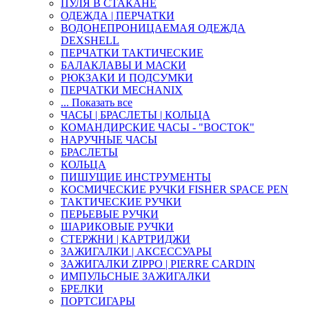
ПУЛЯ В СТАКАНЕ
ОДЕЖДА | ПЕРЧАТКИ
ВОДОНЕПРОНИЦАЕМАЯ ОДЕЖДА
DEXSHELL
ПЕРЧАТКИ ТАКТИЧЕСКИЕ
БАЛАКЛАВЫ И МАСКИ
РЮКЗАКИ И ПОДСУМКИ
ПЕРЧАТКИ MECHANIX
... Показать все
ЧАСЫ | БРАСЛЕТЫ | КОЛЬЦА
КОМАНДИРСКИЕ ЧАСЫ - "ВОСТОК"
НАРУЧНЫЕ ЧАСЫ
БРАСЛЕТЫ
КОЛЬЦА
ПИШУЩИЕ ИНСТРУМЕНТЫ
КОСМИЧЕСКИЕ РУЧКИ FISHER SPACE PEN
ТАКТИЧЕСКИЕ РУЧКИ
ПЕРЬЕВЫЕ РУЧКИ
ШАРИКОВЫЕ РУЧКИ
СТЕРЖНИ | КАРТРИДЖИ
ЗАЖИГАЛКИ | АКСЕССУАРЫ
ЗАЖИГАЛКИ ZIPPO | PIERRE CARDIN
ИМПУЛЬСНЫЕ ЗАЖИГАЛКИ
БРЕЛКИ
ПОРТСИГАРЫ