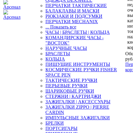
ОДЕЖДА DEXSHELL
не
ПЕРЧАТКИ ТАКТИЧЕСКИЕ
оч
БАЛАКЛАВЫ И МАСКИ
вы
РЮКЗАКИ И ПОДСУМКИ
ка
ПЕРЧАТКИ MECHANIX
ин
... Показать все
то
ЧАСЫ | БРАСЛЕТЫ | КОЛЬЦА
на
КОМАНДИРСКИЕ ЧАСЫ -
кн
"ВОСТОК"
ко
НАРУЧНЫЕ ЧАСЫ
БРАСЛЕТЫ
Общ
КОЛЬЦА
руб
ПИШУЩИЕ ИНСТРУМЕНТЫ
Пер
КОСМИЧЕСКИЕ РУЧКИ FISHER
кор
SPACE PEN
ТАКТИЧЕСКИЕ РУЧКИ
ПЕРЬЕВЫЕ РУЧКИ
ШАРИКОВЫЕ РУЧКИ
СТЕРЖНИ | КАРТРИДЖИ
ЗАЖИГАЛКИ | АКСЕССУАРЫ
ЗАЖИГАЛКИ ZIPPO | PIERRE
CARDIN
ИМПУЛЬСНЫЕ ЗАЖИГАЛКИ
БРЕЛКИ
ПОРТСИГАРЫ