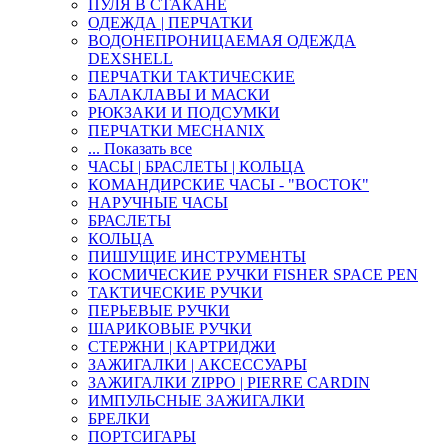
ПУЛЯ В СТАКАНЕ
ОДЕЖДА | ПЕРЧАТКИ
ВОДОНЕПРОНИЦАЕМАЯ ОДЕЖДА
DEXSHELL
ПЕРЧАТКИ ТАКТИЧЕСКИЕ
БАЛАКЛАВЫ И МАСКИ
РЮКЗАКИ И ПОДСУМКИ
ПЕРЧАТКИ MECHANIX
... Показать все
ЧАСЫ | БРАСЛЕТЫ | КОЛЬЦА
КОМАНДИРСКИЕ ЧАСЫ - "ВОСТОК"
НАРУЧНЫЕ ЧАСЫ
БРАСЛЕТЫ
КОЛЬЦА
ПИШУЩИЕ ИНСТРУМЕНТЫ
КОСМИЧЕСКИЕ РУЧКИ FISHER SPACE PEN
ТАКТИЧЕСКИЕ РУЧКИ
ПЕРЬЕВЫЕ РУЧКИ
ШАРИКОВЫЕ РУЧКИ
СТЕРЖНИ | КАРТРИДЖИ
ЗАЖИГАЛКИ | АКСЕССУАРЫ
ЗАЖИГАЛКИ ZIPPO | PIERRE CARDIN
ИМПУЛЬСНЫЕ ЗАЖИГАЛКИ
БРЕЛКИ
ПОРТСИГАРЫ