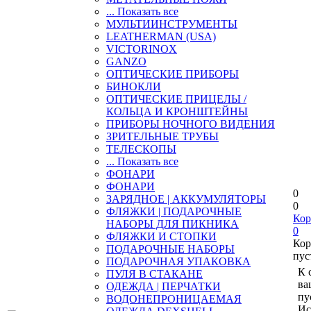
... Показать все
МУЛЬТИИНСТРУМЕНТЫ
LEATHERMAN (USA)
VICTORINOX
GANZO
ОПТИЧЕСКИЕ ПРИБОРЫ
БИНОКЛИ
ОПТИЧЕСКИЕ ПРИЦЕЛЫ /
КОЛЬЦА И КРОНШТЕЙНЫ
ПРИБОРЫ НОЧНОГО ВИДЕНИЯ
ЗРИТЕЛЬНЫЕ ТРУБЫ
ТЕЛЕСКОПЫ
... Показать все
ФОНАРИ
ФОНАРИ
0
ЗАРЯДНОЕ | АККУМУЛЯТОРЫ
0
ФЛЯЖКИ | ПОДАРОЧНЫЕ
Кор
НАБОРЫ ДЛЯ ПИКНИКА
0
ФЛЯЖКИ И СТОПКИ
Кор
ПОДАРОЧНЫЕ НАБОРЫ
пус
ПОДАРОЧНАЯ УПАКОВКА
К 
ПУЛЯ В СТАКАНЕ
ва
ОДЕЖДА | ПЕРЧАТКИ
пу
ВОДОНЕПРОНИЦАЕМАЯ
Ис