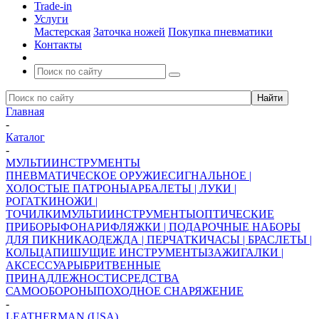
Trade-in
Услуги
Мастерская
Заточка ножей
Покупка пневматики
Контакты
Главная
-
Каталог
-
МУЛЬТИИНСТРУМЕНТЫ
ПНЕВМАТИЧЕСКОЕ ОРУЖИЕ
СИГНАЛЬНОЕ |
ХОЛОСТЫЕ ПАТРОНЫ
АРБАЛЕТЫ | ЛУКИ |
РОГАТКИ
НОЖИ |
ТОЧИЛКИ
МУЛЬТИИНСТРУМЕНТЫ
ОПТИЧЕСКИЕ
ПРИБОРЫ
ФОНАРИ
ФЛЯЖКИ | ПОДАРОЧНЫЕ НАБОРЫ
ДЛЯ ПИКНИКА
ОДЕЖДА | ПЕРЧАТКИ
ЧАСЫ | БРАСЛЕТЫ |
КОЛЬЦА
ПИШУЩИЕ ИНСТРУМЕНТЫ
ЗАЖИГАЛКИ |
АКСЕССУАРЫ
БРИТВЕННЫЕ
ПРИНАДЛЕЖНОСТИ
СРЕДСТВА
САМООБОРОНЫ
ПОХОДНОЕ СНАРЯЖЕНИЕ
-
LEATHERMAN (USA)