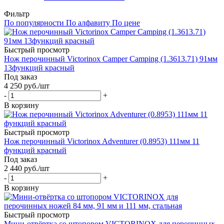
Фильтр
По популярности
По алфавиту
По цене
Быстрый просмотр
Нож перочинный Victorinox Camper Camping (1.3613.71) 91мм
13функций красный
Под заказ
4 250
руб.
/шт
-
+
В корзину
Быстрый просмотр
Нож перочинный Victorinox Adventurer (0.8953) 111мм 11
функций красный
Под заказ
2 440
руб.
/шт
-
+
В корзину
Быстрый просмотр
Мини-отвёртка со штопором VICTORINOX для перочинных