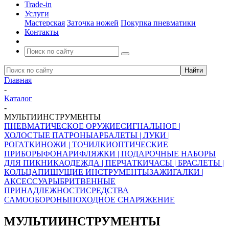
Trade-in
Услуги
Мастерская
Заточка ножей
Покупка пневматики
Контакты
Главная
-
Каталог
-
МУЛЬТИИНСТРУМЕНТЫ
ПНЕВМАТИЧЕСКОЕ ОРУЖИЕ
СИГНАЛЬНОЕ |
ХОЛОСТЫЕ ПАТРОНЫ
АРБАЛЕТЫ | ЛУКИ |
РОГАТКИ
НОЖИ | ТОЧИЛКИ
ОПТИЧЕСКИЕ
ПРИБОРЫ
ФОНАРИ
ФЛЯЖКИ | ПОДАРОЧНЫЕ НАБОРЫ
ДЛЯ ПИКНИКА
ОДЕЖДА | ПЕРЧАТКИ
ЧАСЫ | БРАСЛЕТЫ |
КОЛЬЦА
ПИШУЩИЕ ИНСТРУМЕНТЫ
ЗАЖИГАЛКИ |
АКСЕССУАРЫ
БРИТВЕННЫЕ
ПРИНАДЛЕЖНОСТИ
СРЕДСТВА
САМООБОРОНЫ
ПОХОДНОЕ СНАРЯЖЕНИЕ
МУЛЬТИИНСТРУМЕНТЫ