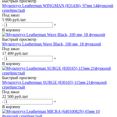
Быстрый просмотр
Мультитул Leatherman WINGMAN (831436), 97мм 14функций
серебристый
Под заказ
5 990
руб.
/шт
-
+
В корзину
Быстрый просмотр
Мультитул Leatherman Wave Black, 100 мм, 18 функций
Под заказ
17 499
руб.
/шт
-
+
В корзину
Быстрый просмотр
Мультитул Leatherman SURGE (830165) 115мм 21функций
серебристый
Под заказ
22 500
руб.
/шт
-
+
В корзину