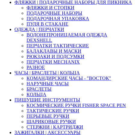
ФЛЯЖКИ | ПОДАРОЧНЫЕ НАБОРЫ ДЛЯ ПИКНИКА
ФЛЯЖКИ И СТОПКИ
ПОДАРОЧНЫЕ НАБОРЫ
ПОДАРОЧНАЯ УПАКОВКА
ПУЛЯ В СТАКАНЕ
ОДЕЖДА | ПЕРЧАТКИ
ВОДОНЕПРОНИЦАЕМАЯ ОДЕЖДА
DEXSHELL
ПЕРЧАТКИ ТАКТИЧЕСКИЕ
БАЛАКЛАВЫ И МАСКИ
РЮКЗАКИ И ПОДСУМКИ
ПЕРЧАТКИ MECHANIX
РАЗНОЕ
ЧАСЫ | БРАСЛЕТЫ | КОЛЬЦА
КОМАНДИРСКИЕ ЧАСЫ - "ВОСТОК"
НАРУЧНЫЕ ЧАСЫ
БРАСЛЕТЫ
КОЛЬЦА
ПИШУЩИЕ ИНСТРУМЕНТЫ
КОСМИЧЕСКИЕ РУЧКИ FISHER SPACE PEN
ТАКТИЧЕСКИЕ РУЧКИ
ПЕРЬЕВЫЕ РУЧКИ
ШАРИКОВЫЕ РУЧКИ
СТЕРЖНИ | КАРТРИДЖИ
ЗАЖИГАЛКИ | АКСЕССУАРЫ