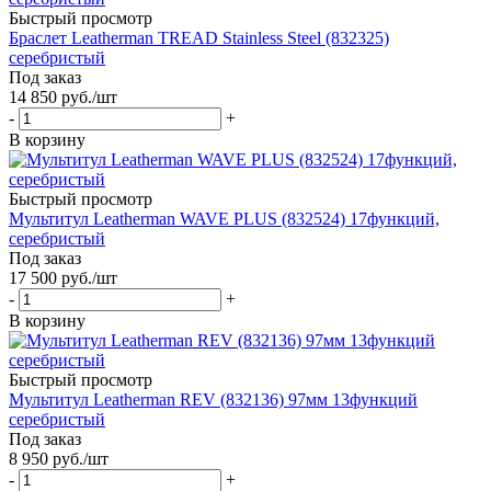
Быстрый просмотр
Браслет Leatherman TREAD Stainless Steel (832325)
серебристый
Под заказ
14 850
руб.
/шт
-
+
В корзину
Быстрый просмотр
Мультитул Leatherman WAVE PLUS (832524) 17функций,
серебристый
Под заказ
17 500
руб.
/шт
-
+
В корзину
Быстрый просмотр
Мультитул Leatherman REV (832136) 97мм 13функций
серебристый
Под заказ
8 950
руб.
/шт
-
+