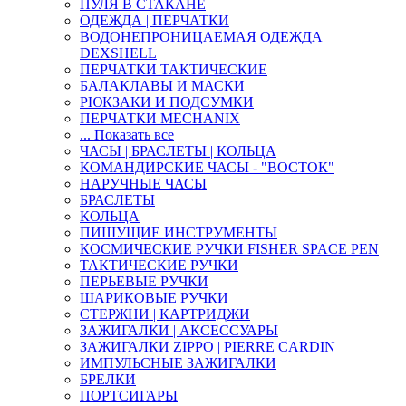
ПУЛЯ В СТАКАНЕ
ОДЕЖДА | ПЕРЧАТКИ
ВОДОНЕПРОНИЦАЕМАЯ ОДЕЖДА
DEXSHELL
ПЕРЧАТКИ ТАКТИЧЕСКИЕ
БАЛАКЛАВЫ И МАСКИ
РЮКЗАКИ И ПОДСУМКИ
ПЕРЧАТКИ MECHANIX
... Показать все
ЧАСЫ | БРАСЛЕТЫ | КОЛЬЦА
КОМАНДИРСКИЕ ЧАСЫ - "ВОСТОК"
НАРУЧНЫЕ ЧАСЫ
БРАСЛЕТЫ
КОЛЬЦА
ПИШУЩИЕ ИНСТРУМЕНТЫ
КОСМИЧЕСКИЕ РУЧКИ FISHER SPACE PEN
ТАКТИЧЕСКИЕ РУЧКИ
ПЕРЬЕВЫЕ РУЧКИ
ШАРИКОВЫЕ РУЧКИ
СТЕРЖНИ | КАРТРИДЖИ
ЗАЖИГАЛКИ | АКСЕССУАРЫ
ЗАЖИГАЛКИ ZIPPO | PIERRE CARDIN
ИМПУЛЬСНЫЕ ЗАЖИГАЛКИ
БРЕЛКИ
ПОРТСИГАРЫ