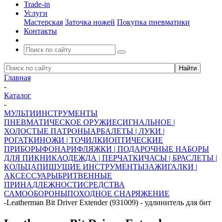
Trade-in
Услуги
Мастерская
Заточка ножей
Покупка пневматики
Контакты
Главная
-
Каталог
-
МУЛЬТИИНСТРУМЕНТЫ
ПНЕВМАТИЧЕСКОЕ ОРУЖИЕ
СИГНАЛЬНОЕ |
ХОЛОСТЫЕ ПАТРОНЫ
АРБАЛЕТЫ | ЛУКИ |
РОГАТКИ
НОЖИ | ТОЧИЛКИ
ОПТИЧЕСКИЕ
ПРИБОРЫ
ФОНАРИ
ФЛЯЖКИ | ПОДАРОЧНЫЕ НАБОРЫ
ДЛЯ ПИКНИКА
ОДЕЖДА | ПЕРЧАТКИ
ЧАСЫ | БРАСЛЕТЫ |
КОЛЬЦА
ПИШУЩИЕ ИНСТРУМЕНТЫ
ЗАЖИГАЛКИ |
АКСЕССУАРЫ
БРИТВЕННЫЕ
ПРИНАДЛЕЖНОСТИ
СРЕДСТВА
САМООБОРОНЫ
ПОХОДНОЕ СНАРЯЖЕНИЕ
-
Leatherman Bit Driver Extender (931009) - удлинитель для бит