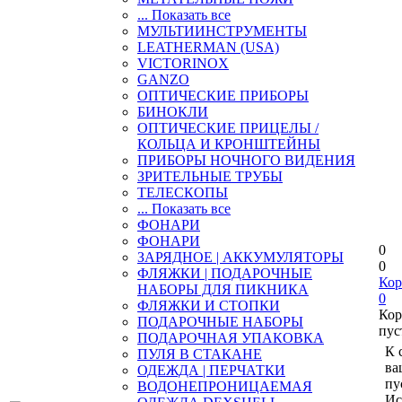
... Показать все
МУЛЬТИИНСТРУМЕНТЫ
LEATHERMAN (USA)
VICTORINOX
GANZO
ОПТИЧЕСКИЕ ПРИБОРЫ
БИНОКЛИ
ОПТИЧЕСКИЕ ПРИЦЕЛЫ /
КОЛЬЦА И КРОНШТЕЙНЫ
ПРИБОРЫ НОЧНОГО ВИДЕНИЯ
ЗРИТЕЛЬНЫЕ ТРУБЫ
ТЕЛЕСКОПЫ
... Показать все
ФОНАРИ
ФОНАРИ
0
ЗАРЯДНОЕ | АККУМУЛЯТОРЫ
0
ФЛЯЖКИ | ПОДАРОЧНЫЕ
Кор
НАБОРЫ ДЛЯ ПИКНИКА
0
ФЛЯЖКИ И СТОПКИ
Кор
ПОДАРОЧНЫЕ НАБОРЫ
пус
ПОДАРОЧНАЯ УПАКОВКА
К 
ПУЛЯ В СТАКАНЕ
ва
ОДЕЖДА | ПЕРЧАТКИ
пу
ВОДОНЕПРОНИЦАЕМАЯ
Ис