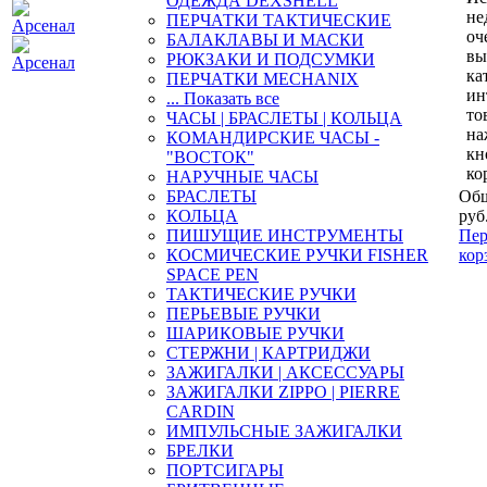
ОДЕЖДА DEXSHELL
не
ПЕРЧАТКИ ТАКТИЧЕСКИЕ
оч
БАЛАКЛАВЫ И МАСКИ
вы
РЮКЗАКИ И ПОДСУМКИ
ка
ПЕРЧАТКИ MECHANIX
ин
... Показать все
то
ЧАСЫ | БРАСЛЕТЫ | КОЛЬЦА
на
КОМАНДИРСКИЕ ЧАСЫ -
кн
"ВОСТОК"
ко
НАРУЧНЫЕ ЧАСЫ
БРАСЛЕТЫ
Общ
КОЛЬЦА
руб
ПИШУЩИЕ ИНСТРУМЕНТЫ
Пер
КОСМИЧЕСКИЕ РУЧКИ FISHER
кор
SPACE PEN
ТАКТИЧЕСКИЕ РУЧКИ
ПЕРЬЕВЫЕ РУЧКИ
ШАРИКОВЫЕ РУЧКИ
СТЕРЖНИ | КАРТРИДЖИ
ЗАЖИГАЛКИ | АКСЕССУАРЫ
ЗАЖИГАЛКИ ZIPPO | PIERRE
CARDIN
ИМПУЛЬСНЫЕ ЗАЖИГАЛКИ
БРЕЛКИ
ПОРТСИГАРЫ