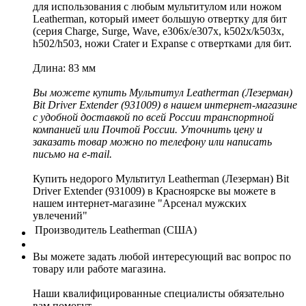
для использования с любым мультитулом или ножом
Leatherman, который имеет большую отвертку для бит
(серия Charge, Surge, Wave, e306x/e307x, k502x/k503x,
h502/h503, ножи Crater и Expanse с отвертками для бит.
Длина: 83 мм
Вы можете купить Мультитул Leatherman (Лезерман)
Bit Driver Extender (931009) в нашем интернет-магазине
с удобной доставкой по всей России транспортной
компанией или Почтой России. Уточнить цену и
заказать товар можно по телефону или написать
письмо на e-mail.
Купить недорого Мультитул Leatherman (Лезерман) Bit
Driver Extender (931009) в Красноярске вы можете в
нашем интернет-магазине "Арсенал мужских
увлечений"
Производитель
Leatherman (США)
Вы можете задать любой интересующий вас вопрос по
товару или работе магазина.
Наши квалифицированные специалисты обязательно
вам помогут.