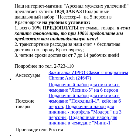
Наш интернет-магазин "Арсенал мужских увлечений"
предлагает купить
ПОД ЗАКАЗ
Подарочный
шашлычный набор "Несессер-4" на 5 персон в
Красноярске
на удобных условиях:
1. всего
10% ПРЕДОПЛАТЫ
от суммы товара,
а если
хотите сэкономить, то при 100% предоплате мы
предложим вам индивидуальную цену!
2. транспортные расходы за наш счет + бесплатная
доставка по городу Красноярску;
3. четкие сроки доставки от 7 до 14 рабочих дней!
Подробнее по тел. 2-723-110
Зажигалка ZIPPO Classic с покрытием
Аксессуары
Chrome Arch (24647)
Подарочный набор для пикника в
чемодане "Лесник-5" на 6 персон
,
Подарочный набор для пикника в
Похожие
чемодане "Походный-1", кейс на 6
товары
персон
,
Подарочный набор для
пикника - портфель "Модерн" на 3
персоны
,
Подарочный набор для
пикника в чемодане "Мини-1"
Производитель
Россия