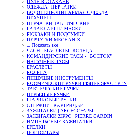
ПУЛЯ В СТАКАНЕ
ОДЕЖДА | ПЕРЧАТКИ
ВОДОНЕПРОНИЦАЕМАЯ ОДЕЖДА
DEXSHELL
ПЕРЧАТКИ ТАКТИЧЕСКИЕ
БАЛАКЛАВЫ И МАСКИ
РЮКЗАКИ И ПОДСУМКИ
ПЕРЧАТКИ MECHANIX
... Показать все
ЧАСЫ | БРАСЛЕТЫ | КОЛЬЦА
КОМАНДИРСКИЕ ЧАСЫ - "ВОСТОК"
НАРУЧНЫЕ ЧАСЫ
БРАСЛЕТЫ
КОЛЬЦА
ПИШУЩИЕ ИНСТРУМЕНТЫ
КОСМИЧЕСКИЕ РУЧКИ FISHER SPACE PEN
ТАКТИЧЕСКИЕ РУЧКИ
ПЕРЬЕВЫЕ РУЧКИ
ШАРИКОВЫЕ РУЧКИ
СТЕРЖНИ | КАРТРИДЖИ
ЗАЖИГАЛКИ | АКСЕССУАРЫ
ЗАЖИГАЛКИ ZIPPO | PIERRE CARDIN
ИМПУЛЬСНЫЕ ЗАЖИГАЛКИ
БРЕЛКИ
ПОРТСИГАРЫ