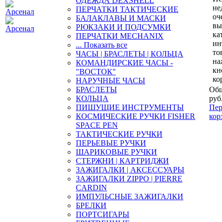
ОДЕЖДА DEXSHELL
не
ПЕРЧАТКИ ТАКТИЧЕСКИЕ
оч
БАЛАКЛАВЫ И МАСКИ
вы
РЮКЗАКИ И ПОДСУМКИ
ка
ПЕРЧАТКИ MECHANIX
ин
... Показать все
то
ЧАСЫ | БРАСЛЕТЫ | КОЛЬЦА
на
КОМАНДИРСКИЕ ЧАСЫ -
кн
"ВОСТОК"
ко
НАРУЧНЫЕ ЧАСЫ
БРАСЛЕТЫ
Общ
КОЛЬЦА
руб
ПИШУЩИЕ ИНСТРУМЕНТЫ
Пер
КОСМИЧЕСКИЕ РУЧКИ FISHER
кор
SPACE PEN
ТАКТИЧЕСКИЕ РУЧКИ
ПЕРЬЕВЫЕ РУЧКИ
ШАРИКОВЫЕ РУЧКИ
СТЕРЖНИ | КАРТРИДЖИ
ЗАЖИГАЛКИ | АКСЕССУАРЫ
ЗАЖИГАЛКИ ZIPPO | PIERRE
CARDIN
ИМПУЛЬСНЫЕ ЗАЖИГАЛКИ
БРЕЛКИ
ПОРТСИГАРЫ