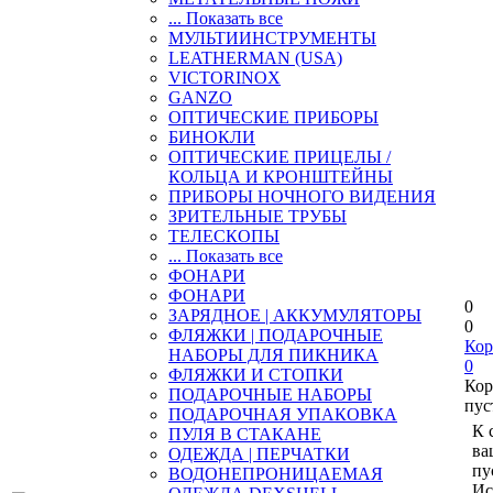
... Показать все
МУЛЬТИИНСТРУМЕНТЫ
LEATHERMAN (USA)
VICTORINOX
GANZO
ОПТИЧЕСКИЕ ПРИБОРЫ
БИНОКЛИ
ОПТИЧЕСКИЕ ПРИЦЕЛЫ /
КОЛЬЦА И КРОНШТЕЙНЫ
ПРИБОРЫ НОЧНОГО ВИДЕНИЯ
ЗРИТЕЛЬНЫЕ ТРУБЫ
ТЕЛЕСКОПЫ
... Показать все
ФОНАРИ
ФОНАРИ
0
ЗАРЯДНОЕ | АККУМУЛЯТОРЫ
0
ФЛЯЖКИ | ПОДАРОЧНЫЕ
Кор
НАБОРЫ ДЛЯ ПИКНИКА
0
ФЛЯЖКИ И СТОПКИ
Кор
ПОДАРОЧНЫЕ НАБОРЫ
пус
ПОДАРОЧНАЯ УПАКОВКА
К 
ПУЛЯ В СТАКАНЕ
ва
ОДЕЖДА | ПЕРЧАТКИ
пу
ВОДОНЕПРОНИЦАЕМАЯ
Ис