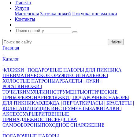
Trade-in
Услуги
Мастерская
Заточка ножей
Покупка пневматики
Контакты
Главная
-
Каталог
-
ФЛЯЖКИ | ПОДАРОЧНЫЕ НАБОРЫ ДЛЯ ПИКНИКА
ПНЕВМАТИЧЕСКОЕ ОРУЖИЕ
СИГНАЛЬНОЕ |
ХОЛОСТЫЕ ПАТРОНЫ
АРБАЛЕТЫ | ЛУКИ |
РОГАТКИ
НОЖИ |
ТОЧИЛКИ
МУЛЬТИИНСТРУМЕНТЫ
ОПТИЧЕСКИЕ
ПРИБОРЫ
ФОНАРИ
ФЛЯЖКИ | ПОДАРОЧНЫЕ НАБОРЫ
ДЛЯ ПИКНИКА
ОДЕЖДА | ПЕРЧАТКИ
ЧАСЫ | БРАСЛЕТЫ |
КОЛЬЦА
ПИШУЩИЕ ИНСТРУМЕНТЫ
ЗАЖИГАЛКИ |
АКСЕССУАРЫ
БРИТВЕННЫЕ
ПРИНАДЛЕЖНОСТИ
СРЕДСТВА
САМООБОРОНЫ
ПОХОДНОЕ СНАРЯЖЕНИЕ
-
ПОДАРОЧНЫЕ НАБОРЫ