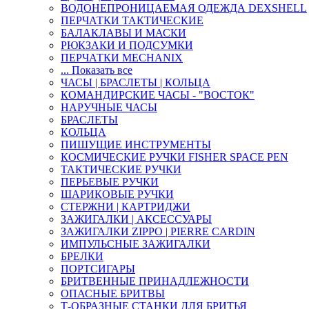
ВОДОНЕПРОНИЦАЕМАЯ ОДЕЖДА DEXSHELL
ПЕРЧАТКИ ТАКТИЧЕСКИЕ
БАЛАКЛАВЫ И МАСКИ
РЮКЗАКИ И ПОДСУМКИ
ПЕРЧАТКИ MECHANIX
... Показать все
ЧАСЫ | БРАСЛЕТЫ | КОЛЬЦА
КОМАНДИРСКИЕ ЧАСЫ - "ВОСТОК"
НАРУЧНЫЕ ЧАСЫ
БРАСЛЕТЫ
КОЛЬЦА
ПИШУЩИЕ ИНСТРУМЕНТЫ
КОСМИЧЕСКИЕ РУЧКИ FISHER SPACE PEN
ТАКТИЧЕСКИЕ РУЧКИ
ПЕРЬЕВЫЕ РУЧКИ
ШАРИКОВЫЕ РУЧКИ
СТЕРЖНИ | КАРТРИДЖИ
ЗАЖИГАЛКИ | АКСЕССУАРЫ
ЗАЖИГАЛКИ ZIPPO | PIERRE CARDIN
ИМПУЛЬСНЫЕ ЗАЖИГАЛКИ
БРЕЛКИ
ПОРТСИГАРЫ
БРИТВЕННЫЕ ПРИНАДЛЕЖНОСТИ
ОПАСНЫЕ БРИТВЫ
Т-ОБРАЗНЫЕ СТАНКИ ДЛЯ БРИТЬЯ