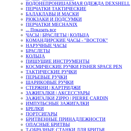
ВОДОНЕПРОНИЦАЕМАЯ ОДЕЖДА DEXSHELL
ПЕРЧАТКИ ТАКТИЧЕСКИЕ
БАЛАКЛАВЫ И МАСКИ
РЮКЗАКИ И ПОДСУМКИ
ПЕРЧАТКИ MECHANIX
... Показать все
ЧАСЫ | БРАСЛЕТЫ | КОЛЬЦА
КОМАНДИРСКИЕ ЧАСЫ - "ВОСТОК"
НАРУЧНЫЕ ЧАСЫ
БРАСЛЕТЫ
КОЛЬЦА
ПИШУЩИЕ ИНСТРУМЕНТЫ
КОСМИЧЕСКИЕ РУЧКИ FISHER SPACE PEN
ТАКТИЧЕСКИЕ РУЧКИ
ПЕРЬЕВЫЕ РУЧКИ
ШАРИКОВЫЕ РУЧКИ
СТЕРЖНИ | КАРТРИДЖИ
ЗАЖИГАЛКИ | АКСЕССУАРЫ
ЗАЖИГАЛКИ ZIPPO | PIERRE CARDIN
ИМПУЛЬСНЫЕ ЗАЖИГАЛКИ
БРЕЛКИ
ПОРТСИГАРЫ
БРИТВЕННЫЕ ПРИНАДЛЕЖНОСТИ
ОПАСНЫЕ БРИТВЫ
Т-ОБРАЗНЫЕ СТАНКИ ДЛЯ БРИТЬЯ