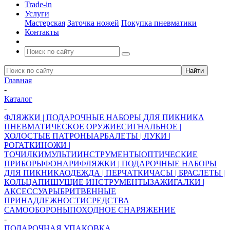
Trade-in
Услуги
Мастерская
Заточка ножей
Покупка пневматики
Контакты
Главная
-
Каталог
-
ФЛЯЖКИ | ПОДАРОЧНЫЕ НАБОРЫ ДЛЯ ПИКНИКА
ПНЕВМАТИЧЕСКОЕ ОРУЖИЕ
СИГНАЛЬНОЕ |
ХОЛОСТЫЕ ПАТРОНЫ
АРБАЛЕТЫ | ЛУКИ |
РОГАТКИ
НОЖИ |
ТОЧИЛКИ
МУЛЬТИИНСТРУМЕНТЫ
ОПТИЧЕСКИЕ
ПРИБОРЫ
ФОНАРИ
ФЛЯЖКИ | ПОДАРОЧНЫЕ НАБОРЫ
ДЛЯ ПИКНИКА
ОДЕЖДА | ПЕРЧАТКИ
ЧАСЫ | БРАСЛЕТЫ |
КОЛЬЦА
ПИШУЩИЕ ИНСТРУМЕНТЫ
ЗАЖИГАЛКИ |
АКСЕССУАРЫ
БРИТВЕННЫЕ
ПРИНАДЛЕЖНОСТИ
СРЕДСТВА
САМООБОРОНЫ
ПОХОДНОЕ СНАРЯЖЕНИЕ
-
ПОДАРОЧНАЯ УПАКОВКА