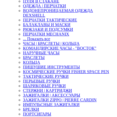
ПУЛЯ В СТАКАНЕ
ОДЕЖДА | ПЕРЧАТКИ
ВОДОНЕПРОНИЦАЕМАЯ ОДЕЖДА
DEXSHELL
ПЕРЧАТКИ ТАКТИЧЕСКИЕ
БАЛАКЛАВЫ И МАСКИ
РЮКЗАКИ И ПОДСУМКИ
ПЕРЧАТКИ MECHANIX
... Показать все
ЧАСЫ | БРАСЛЕТЫ | КОЛЬЦА
КОМАНДИРСКИЕ ЧАСЫ - "ВОСТОК"
НАРУЧНЫЕ ЧАСЫ
БРАСЛЕТЫ
КОЛЬЦА
ПИШУЩИЕ ИНСТРУМЕНТЫ
КОСМИЧЕСКИЕ РУЧКИ FISHER SPACE PEN
ТАКТИЧЕСКИЕ РУЧКИ
ПЕРЬЕВЫЕ РУЧКИ
ШАРИКОВЫЕ РУЧКИ
СТЕРЖНИ | КАРТРИДЖИ
ЗАЖИГАЛКИ | АКСЕССУАРЫ
ЗАЖИГАЛКИ ZIPPO | PIERRE CARDIN
ИМПУЛЬСНЫЕ ЗАЖИГАЛКИ
БРЕЛКИ
ПОРТСИГАРЫ