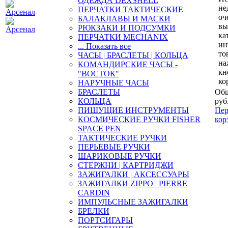
ОДЕЖДА DEXSHELL
не
ПЕРЧАТКИ ТАКТИЧЕСКИЕ
оч
БАЛАКЛАВЫ И МАСКИ
вы
РЮКЗАКИ И ПОДСУМКИ
ка
ПЕРЧАТКИ MECHANIX
ин
... Показать все
то
ЧАСЫ | БРАСЛЕТЫ | КОЛЬЦА
на
КОМАНДИРСКИЕ ЧАСЫ -
кн
"ВОСТОК"
ко
НАРУЧНЫЕ ЧАСЫ
БРАСЛЕТЫ
Общ
КОЛЬЦА
руб
ПИШУЩИЕ ИНСТРУМЕНТЫ
Пер
КОСМИЧЕСКИЕ РУЧКИ FISHER
кор
SPACE PEN
ТАКТИЧЕСКИЕ РУЧКИ
ПЕРЬЕВЫЕ РУЧКИ
ШАРИКОВЫЕ РУЧКИ
СТЕРЖНИ | КАРТРИДЖИ
ЗАЖИГАЛКИ | АКСЕССУАРЫ
ЗАЖИГАЛКИ ZIPPO | PIERRE
CARDIN
ИМПУЛЬСНЫЕ ЗАЖИГАЛКИ
БРЕЛКИ
ПОРТСИГАРЫ