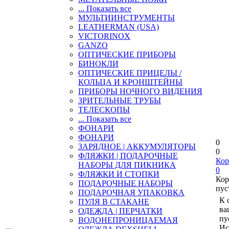
... Показать все
МУЛЬТИИНСТРУМЕНТЫ
LEATHERMAN (USA)
VICTORINOX
GANZO
ОПТИЧЕСКИЕ ПРИБОРЫ
БИНОКЛИ
ОПТИЧЕСКИЕ ПРИЦЕЛЫ /
КОЛЬЦА И КРОНШТЕЙНЫ
ПРИБОРЫ НОЧНОГО ВИДЕНИЯ
ЗРИТЕЛЬНЫЕ ТРУБЫ
ТЕЛЕСКОПЫ
... Показать все
ФОНАРИ
ФОНАРИ
0
ЗАРЯДНОЕ | АККУМУЛЯТОРЫ
0
ФЛЯЖКИ | ПОДАРОЧНЫЕ
Кор
НАБОРЫ ДЛЯ ПИКНИКА
0
ФЛЯЖКИ И СТОПКИ
Кор
ПОДАРОЧНЫЕ НАБОРЫ
пус
ПОДАРОЧНАЯ УПАКОВКА
К 
ПУЛЯ В СТАКАНЕ
ва
ОДЕЖДА | ПЕРЧАТКИ
пу
ВОДОНЕПРОНИЦАЕМАЯ
Ис