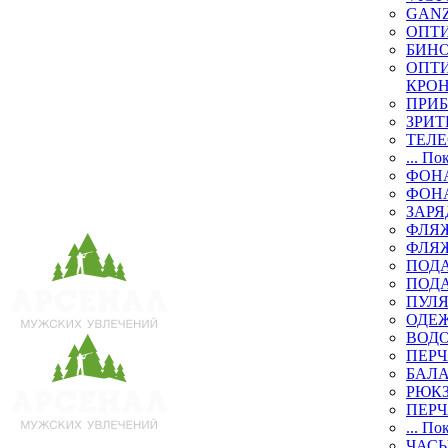
GAN
ОПТ
БИН
ОПТИ
КРО
ПРИ
ЗРИТ
ТЕЛ
... По
ФОН
ФОН
ЗАРЯ
ФЛЯЖ
ФЛЯ
ПОД
ПОД
ПУЛЯ
ОДЕЖ
ВОД
ПЕРЧ
БАЛ
РЮК
ПЕРЧ
... По
ЧАСЫ