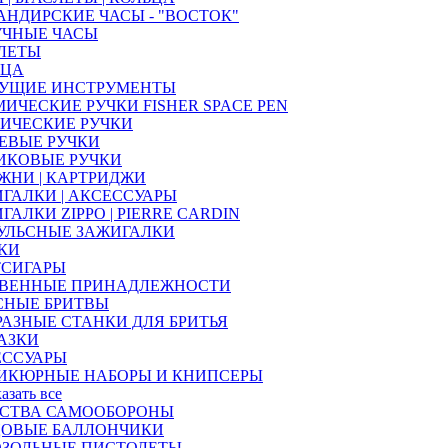
НДИРСКИЕ ЧАСЫ - "ВОСТОК"
УЧНЫЕ ЧАСЫ
ЛЕТЫ
ЬЦА
УЩИЕ ИНСТРУМЕНТЫ
ИЧЕСКИЕ РУЧКИ FISHER SPACE PEN
ИЧЕСКИЕ РУЧКИ
ЕВЫЕ РУЧКИ
ИКОВЫЕ РУЧКИ
ЖНИ | КАРТРИДЖИ
ГАЛКИ | АКСЕССУАРЫ
ГАЛКИ ZIPPO | PIERRE CARDIN
УЛЬСНЫЕ ЗАЖИГАЛКИ
КИ
ТСИГАРЫ
ТВЕННЫЕ ПРИНАДЛЕЖНОСТИ
СНЫЕ БРИТВЫ
РАЗНЫЕ СТАНКИ ДЛЯ БРИТЬЯ
АЗКИ
ЕССУАРЫ
ИКЮРНЫЕ НАБОРЫ И КНИПСЕРЫ
казать все
ДСТВА САМООБОРОНЫ
ЦОВЫЕ БАЛЛОНЧИКИ
ОЗОЛЬНЫЕ ПИСТОЛЕТЫ