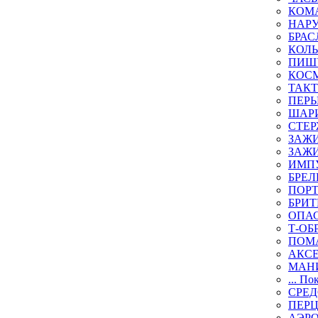
КОМА
НАР
БРАС
КОЛ
ПИШ
КОСМ
ТАКТ
ПЕРЬ
ШАР
СТЕР
ЗАЖИ
ЗАЖИ
ИМП
БРЕЛ
ПОР
БРИ
ОПА
Т-ОБ
ПОМ
АКС
МАН
... По
СРЕ
ПЕР
АЭР