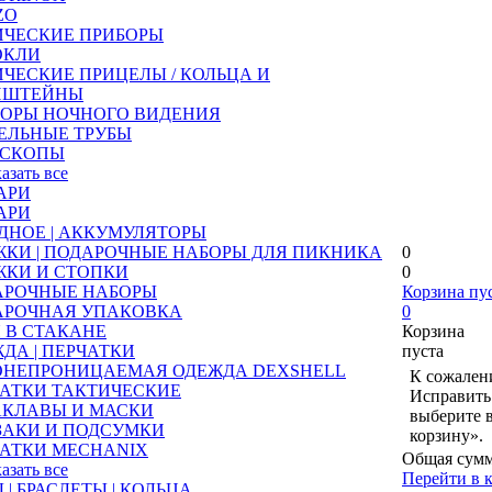
ZO
ИЧЕСКИЕ ПРИБОРЫ
ОКЛИ
ЧЕСКИЕ ПРИЦЕЛЫ / КОЛЬЦА И
НШТЕЙНЫ
БОРЫ НОЧНОГО ВИДЕНИЯ
ЕЛЬНЫЕ ТРУБЫ
ЕСКОПЫ
казать все
АРИ
АРИ
ДНОЕ | АККУМУЛЯТОРЫ
КИ | ПОДАРОЧНЫЕ НАБОРЫ ДЛЯ ПИКНИКА
0
ЖКИ И СТОПКИ
0
АРОЧНЫЕ НАБОРЫ
Корзина пу
АРОЧНАЯ УПАКОВКА
0
 В СТАКАНЕ
Корзина
ДА | ПЕРЧАТКИ
пуста
ОНЕПРОНИЦАЕМАЯ ОДЕЖДА DEXSHELL
К сожалени
АТКИ ТАКТИЧЕСКИЕ
Исправить 
АКЛАВЫ И МАСКИ
выберите 
ЗАКИ И ПОДСУМКИ
корзину».
АТКИ MECHANIX
Общая сумм
казать все
Перейти в 
 | БРАСЛЕТЫ | КОЛЬЦА