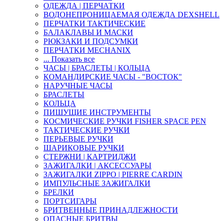
ОДЕЖДА | ПЕРЧАТКИ
ВОДОНЕПРОНИЦАЕМАЯ ОДЕЖДА DEXSHELL
ПЕРЧАТКИ ТАКТИЧЕСКИЕ
БАЛАКЛАВЫ И МАСКИ
РЮКЗАКИ И ПОДСУМКИ
ПЕРЧАТКИ MECHANIX
... Показать все
ЧАСЫ | БРАСЛЕТЫ | КОЛЬЦА
КОМАНДИРСКИЕ ЧАСЫ - "ВОСТОК"
НАРУЧНЫЕ ЧАСЫ
БРАСЛЕТЫ
КОЛЬЦА
ПИШУЩИЕ ИНСТРУМЕНТЫ
КОСМИЧЕСКИЕ РУЧКИ FISHER SPACE PEN
ТАКТИЧЕСКИЕ РУЧКИ
ПЕРЬЕВЫЕ РУЧКИ
ШАРИКОВЫЕ РУЧКИ
СТЕРЖНИ | КАРТРИДЖИ
ЗАЖИГАЛКИ | АКСЕССУАРЫ
ЗАЖИГАЛКИ ZIPPO | PIERRE CARDIN
ИМПУЛЬСНЫЕ ЗАЖИГАЛКИ
БРЕЛКИ
ПОРТСИГАРЫ
БРИТВЕННЫЕ ПРИНАДЛЕЖНОСТИ
ОПАСНЫЕ БРИТВЫ