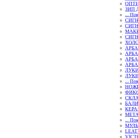
ОПТИ
ЗИП 
... По
СИГН
СИГ
МАК
СИГ
ХОЛ
АРБА
АРБ
АРБ
АРБ
ЛУК
ЛУК
... По
НОЖИ
ФИК
СКЛ
БАЛ
КЕР
МЕТ
... По
МУЛ
LEAT
VICT