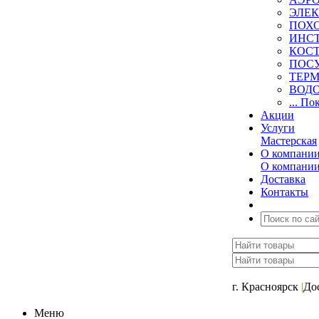
ЭЛЕ
ПОХ
ИНС
КОСТ
ПОС
ТЕР
ВОД
... По
Акции
Услуги
Мастерская
О компани
О компани
Доставка
Контакты
+7 (391) 2-723-11
г. Красноярск
|
До
Меню