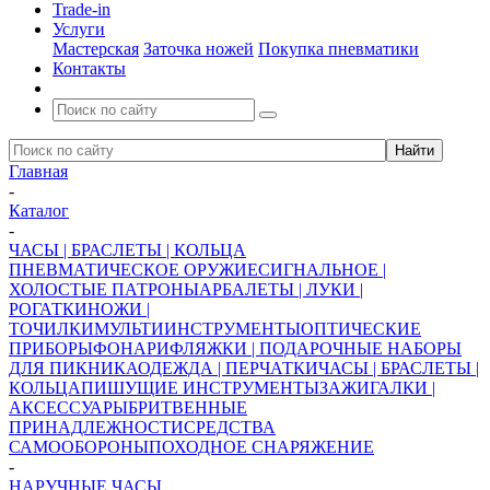
Trade-in
Услуги
Мастерская
Заточка ножей
Покупка пневматики
Контакты
Главная
-
Каталог
-
ЧАСЫ | БРАСЛЕТЫ | КОЛЬЦА
ПНЕВМАТИЧЕСКОЕ ОРУЖИЕ
СИГНАЛЬНОЕ |
ХОЛОСТЫЕ ПАТРОНЫ
АРБАЛЕТЫ | ЛУКИ |
РОГАТКИ
НОЖИ |
ТОЧИЛКИ
МУЛЬТИИНСТРУМЕНТЫ
ОПТИЧЕСКИЕ
ПРИБОРЫ
ФОНАРИ
ФЛЯЖКИ | ПОДАРОЧНЫЕ НАБОРЫ
ДЛЯ ПИКНИКА
ОДЕЖДА | ПЕРЧАТКИ
ЧАСЫ | БРАСЛЕТЫ |
КОЛЬЦА
ПИШУЩИЕ ИНСТРУМЕНТЫ
ЗАЖИГАЛКИ |
АКСЕССУАРЫ
БРИТВЕННЫЕ
ПРИНАДЛЕЖНОСТИ
СРЕДСТВА
САМООБОРОНЫ
ПОХОДНОЕ СНАРЯЖЕНИЕ
-
НАРУЧНЫЕ ЧАСЫ