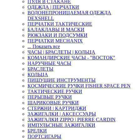
ПУЛЯ В СТАКАНЕ
ОДЕЖДА | ПЕРЧАТКИ
ВОДОНЕПРОНИЦАЕМАЯ ОДЕЖДА
DEXSHELL
ПЕРЧАТКИ ТАКТИЧЕСКИЕ
БАЛАКЛАВЫ И МАСКИ
РЮКЗАКИ И ПОДСУМКИ
ПЕРЧАТКИ MECHANIX
... Показать все
ЧАСЫ | БРАСЛЕТЫ | КОЛЬЦА
КОМАНДИРСКИЕ ЧАСЫ - "ВОСТОК"
НАРУЧНЫЕ ЧАСЫ
БРАСЛЕТЫ
КОЛЬЦА
ПИШУЩИЕ ИНСТРУМЕНТЫ
КОСМИЧЕСКИЕ РУЧКИ FISHER SPACE PEN
ТАКТИЧЕСКИЕ РУЧКИ
ПЕРЬЕВЫЕ РУЧКИ
ШАРИКОВЫЕ РУЧКИ
СТЕРЖНИ | КАРТРИДЖИ
ЗАЖИГАЛКИ | АКСЕССУАРЫ
ЗАЖИГАЛКИ ZIPPO | PIERRE CARDIN
ИМПУЛЬСНЫЕ ЗАЖИГАЛКИ
БРЕЛКИ
ПОРТСИГАРЫ