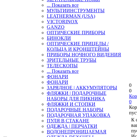
... Показать все
МУЛЬТИИНСТРУМЕНТЫ
LEATHERMAN (USA)
VICTORINOX
GANZO
ОПТИЧЕСКИЕ ПРИБОРЫ
БИНОКЛИ
ОПТИЧЕСКИЕ ПРИЦЕЛЫ /
КОЛЬЦА И КРОНШТЕЙНЫ
ПРИБОРЫ НОЧНОГО ВИДЕНИЯ
ЗРИТЕЛЬНЫЕ ТРУБЫ
ТЕЛЕСКОПЫ
... Показать все
ФОНАРИ
ФОНАРИ
0
ЗАРЯДНОЕ | АККУМУЛЯТОРЫ
0
ФЛЯЖКИ | ПОДАРОЧНЫЕ
Кор
НАБОРЫ ДЛЯ ПИКНИКА
0
ФЛЯЖКИ И СТОПКИ
Кор
ПОДАРОЧНЫЕ НАБОРЫ
пус
ПОДАРОЧНАЯ УПАКОВКА
К 
ПУЛЯ В СТАКАНЕ
ва
ОДЕЖДА | ПЕРЧАТКИ
пу
ВОДОНЕПРОНИЦАЕМАЯ
Ис