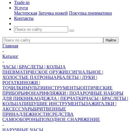
Trade-in
Услуги
Мастерская
Заточка ножей
Покупка пневматики
Контакты
Главная
-
Каталог
-
ЧАСЫ | БРАСЛЕТЫ | КОЛЬЦА
ПНЕВМАТИЧЕСКОЕ ОРУЖИЕ
СИГНАЛЬНОЕ |
ХОЛОСТЫЕ ПАТРОНЫ
АРБАЛЕТЫ | ЛУКИ |
РОГАТКИ
НОЖИ |
ТОЧИЛКИ
МУЛЬТИИНСТРУМЕНТЫ
ОПТИЧЕСКИЕ
ПРИБОРЫ
ФОНАРИ
ФЛЯЖКИ | ПОДАРОЧНЫЕ НАБОРЫ
ДЛЯ ПИКНИКА
ОДЕЖДА | ПЕРЧАТКИ
ЧАСЫ | БРАСЛЕТЫ |
КОЛЬЦА
ПИШУЩИЕ ИНСТРУМЕНТЫ
ЗАЖИГАЛКИ |
АКСЕССУАРЫ
БРИТВЕННЫЕ
ПРИНАДЛЕЖНОСТИ
СРЕДСТВА
САМООБОРОНЫ
ПОХОДНОЕ СНАРЯЖЕНИЕ
-
НАРУЧНЫЕ ЧАСЫ