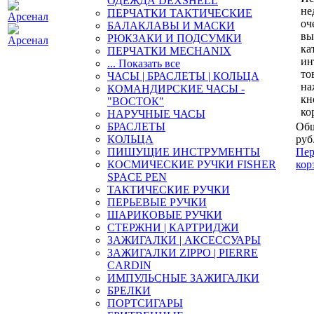
ОДЕЖДА DEXSHELL
не
ПЕРЧАТКИ ТАКТИЧЕСКИЕ
оч
БАЛАКЛАВЫ И МАСКИ
вы
РЮКЗАКИ И ПОДСУМКИ
ка
ПЕРЧАТКИ MECHANIX
ин
... Показать все
то
ЧАСЫ | БРАСЛЕТЫ | КОЛЬЦА
на
КОМАНДИРСКИЕ ЧАСЫ -
кн
"ВОСТОК"
ко
НАРУЧНЫЕ ЧАСЫ
БРАСЛЕТЫ
Общ
КОЛЬЦА
руб
ПИШУЩИЕ ИНСТРУМЕНТЫ
Пер
КОСМИЧЕСКИЕ РУЧКИ FISHER
кор
SPACE PEN
ТАКТИЧЕСКИЕ РУЧКИ
ПЕРЬЕВЫЕ РУЧКИ
ШАРИКОВЫЕ РУЧКИ
СТЕРЖНИ | КАРТРИДЖИ
ЗАЖИГАЛКИ | АКСЕССУАРЫ
ЗАЖИГАЛКИ ZIPPO | PIERRE
CARDIN
ИМПУЛЬСНЫЕ ЗАЖИГАЛКИ
БРЕЛКИ
ПОРТСИГАРЫ