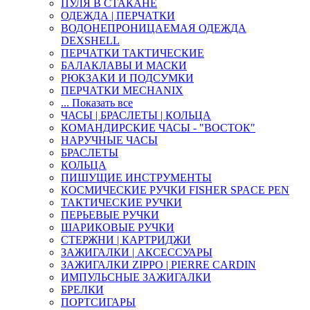
ПУЛЯ В СТАКАНЕ
ОДЕЖДА | ПЕРЧАТКИ
ВОДОНЕПРОНИЦАЕМАЯ ОДЕЖДА
DEXSHELL
ПЕРЧАТКИ ТАКТИЧЕСКИЕ
БАЛАКЛАВЫ И МАСКИ
РЮКЗАКИ И ПОДСУМКИ
ПЕРЧАТКИ MECHANIX
... Показать все
ЧАСЫ | БРАСЛЕТЫ | КОЛЬЦА
КОМАНДИРСКИЕ ЧАСЫ - "ВОСТОК"
НАРУЧНЫЕ ЧАСЫ
БРАСЛЕТЫ
КОЛЬЦА
ПИШУЩИЕ ИНСТРУМЕНТЫ
КОСМИЧЕСКИЕ РУЧКИ FISHER SPACE PEN
ТАКТИЧЕСКИЕ РУЧКИ
ПЕРЬЕВЫЕ РУЧКИ
ШАРИКОВЫЕ РУЧКИ
СТЕРЖНИ | КАРТРИДЖИ
ЗАЖИГАЛКИ | АКСЕССУАРЫ
ЗАЖИГАЛКИ ZIPPO | PIERRE CARDIN
ИМПУЛЬСНЫЕ ЗАЖИГАЛКИ
БРЕЛКИ
ПОРТСИГАРЫ