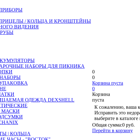
ПРИБОРЫ
ПРИЦЕЛЫ / КОЛЬЦА И КРОНШТЕЙНЫ
НОГО ВИДЕНИЯ
ТРУБЫ
АККУМУЛЯТОРЫ
ДАРОЧНЫЕ НАБОРЫ ДЛЯ ПИКНИКА
ОПКИ
0
 НАБОРЫ
0
 УПАКОВКА
Корзина пуста
АНЕ
0
ЧАТКИ
Корзина
ЦАЕМАЯ ОДЕЖДА DEXSHELL
пуста
КТИЧЕСКИЕ
К сожалению, ваша к
 МАСКИ
Исправить это недор
ОДСУМКИ
выберите в каталоге
CHANIX
Общая сумма:
0 руб.
Перейти в корзину
ТЫ | КОЛЬЦА
Е ЧАСЫ - "ВОСТОК"