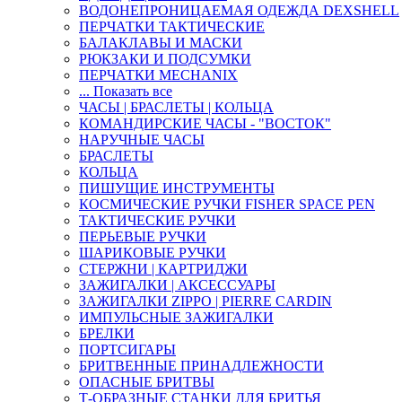
ВОДОНЕПРОНИЦАЕМАЯ ОДЕЖДА DEXSHELL
ПЕРЧАТКИ ТАКТИЧЕСКИЕ
БАЛАКЛАВЫ И МАСКИ
РЮКЗАКИ И ПОДСУМКИ
ПЕРЧАТКИ MECHANIX
... Показать все
ЧАСЫ | БРАСЛЕТЫ | КОЛЬЦА
КОМАНДИРСКИЕ ЧАСЫ - "ВОСТОК"
НАРУЧНЫЕ ЧАСЫ
БРАСЛЕТЫ
КОЛЬЦА
ПИШУЩИЕ ИНСТРУМЕНТЫ
КОСМИЧЕСКИЕ РУЧКИ FISHER SPACE PEN
ТАКТИЧЕСКИЕ РУЧКИ
ПЕРЬЕВЫЕ РУЧКИ
ШАРИКОВЫЕ РУЧКИ
СТЕРЖНИ | КАРТРИДЖИ
ЗАЖИГАЛКИ | АКСЕССУАРЫ
ЗАЖИГАЛКИ ZIPPO | PIERRE CARDIN
ИМПУЛЬСНЫЕ ЗАЖИГАЛКИ
БРЕЛКИ
ПОРТСИГАРЫ
БРИТВЕННЫЕ ПРИНАДЛЕЖНОСТИ
ОПАСНЫЕ БРИТВЫ
Т-ОБРАЗНЫЕ СТАНКИ ДЛЯ БРИТЬЯ