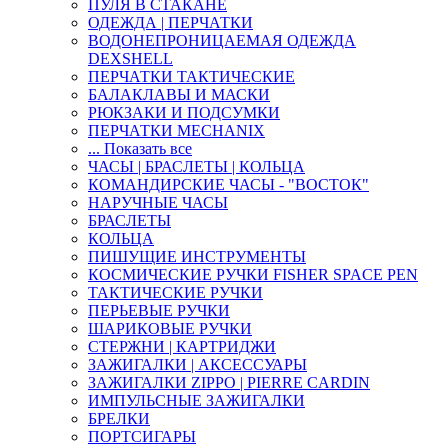
ПУЛЯ В СТАКАНЕ
ОДЕЖДА | ПЕРЧАТКИ
ВОДОНЕПРОНИЦАЕМАЯ ОДЕЖДА
DEXSHELL
ПЕРЧАТКИ ТАКТИЧЕСКИЕ
БАЛАКЛАВЫ И МАСКИ
РЮКЗАКИ И ПОДСУМКИ
ПЕРЧАТКИ MECHANIX
... Показать все
ЧАСЫ | БРАСЛЕТЫ | КОЛЬЦА
КОМАНДИРСКИЕ ЧАСЫ - "ВОСТОК"
НАРУЧНЫЕ ЧАСЫ
БРАСЛЕТЫ
КОЛЬЦА
ПИШУЩИЕ ИНСТРУМЕНТЫ
КОСМИЧЕСКИЕ РУЧКИ FISHER SPACE PEN
ТАКТИЧЕСКИЕ РУЧКИ
ПЕРЬЕВЫЕ РУЧКИ
ШАРИКОВЫЕ РУЧКИ
СТЕРЖНИ | КАРТРИДЖИ
ЗАЖИГАЛКИ | АКСЕССУАРЫ
ЗАЖИГАЛКИ ZIPPO | PIERRE CARDIN
ИМПУЛЬСНЫЕ ЗАЖИГАЛКИ
БРЕЛКИ
ПОРТСИГАРЫ