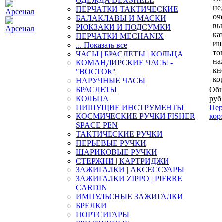
ОДЕЖДА DEXSHELL
не
ПЕРЧАТКИ ТАКТИЧЕСКИЕ
оч
БАЛАКЛАВЫ И МАСКИ
вы
РЮКЗАКИ И ПОДСУМКИ
ка
ПЕРЧАТКИ MECHANIX
ин
... Показать все
то
ЧАСЫ | БРАСЛЕТЫ | КОЛЬЦА
на
КОМАНДИРСКИЕ ЧАСЫ -
кн
"ВОСТОК"
ко
НАРУЧНЫЕ ЧАСЫ
БРАСЛЕТЫ
Общ
КОЛЬЦА
руб
ПИШУЩИЕ ИНСТРУМЕНТЫ
Пер
КОСМИЧЕСКИЕ РУЧКИ FISHER
кор
SPACE PEN
ТАКТИЧЕСКИЕ РУЧКИ
ПЕРЬЕВЫЕ РУЧКИ
ШАРИКОВЫЕ РУЧКИ
СТЕРЖНИ | КАРТРИДЖИ
ЗАЖИГАЛКИ | АКСЕССУАРЫ
ЗАЖИГАЛКИ ZIPPO | PIERRE
CARDIN
ИМПУЛЬСНЫЕ ЗАЖИГАЛКИ
БРЕЛКИ
ПОРТСИГАРЫ