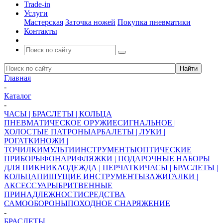
Trade-in
Услуги
Мастерская
Заточка ножей
Покупка пневматики
Контакты
Главная
-
Каталог
-
ЧАСЫ | БРАСЛЕТЫ | КОЛЬЦА
ПНЕВМАТИЧЕСКОЕ ОРУЖИЕ
СИГНАЛЬНОЕ |
ХОЛОСТЫЕ ПАТРОНЫ
АРБАЛЕТЫ | ЛУКИ |
РОГАТКИ
НОЖИ |
ТОЧИЛКИ
МУЛЬТИИНСТРУМЕНТЫ
ОПТИЧЕСКИЕ
ПРИБОРЫ
ФОНАРИ
ФЛЯЖКИ | ПОДАРОЧНЫЕ НАБОРЫ
ДЛЯ ПИКНИКА
ОДЕЖДА | ПЕРЧАТКИ
ЧАСЫ | БРАСЛЕТЫ |
КОЛЬЦА
ПИШУЩИЕ ИНСТРУМЕНТЫ
ЗАЖИГАЛКИ |
АКСЕССУАРЫ
БРИТВЕННЫЕ
ПРИНАДЛЕЖНОСТИ
СРЕДСТВА
САМООБОРОНЫ
ПОХОДНОЕ СНАРЯЖЕНИЕ
-
БРАСЛЕТЫ