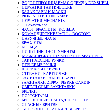
ВОДОНЕПРОНИЦАЕМАЯ ОДЕЖДА DEXSHELL
ПЕРЧАТКИ ТАКТИЧЕСКИЕ
БАЛАКЛАВЫ И МАСКИ
РЮКЗАКИ И ПОДСУМКИ
ПЕРЧАТКИ MECHANIX
... Показать все
ЧАСЫ | БРАСЛЕТЫ | КОЛЬЦА
КОМАНДИРСКИЕ ЧАСЫ - "ВОСТОК"
НАРУЧНЫЕ ЧАСЫ
БРАСЛЕТЫ
КОЛЬЦА
ПИШУЩИЕ ИНСТРУМЕНТЫ
КОСМИЧЕСКИЕ РУЧКИ FISHER SPACE PEN
ТАКТИЧЕСКИЕ РУЧКИ
ПЕРЬЕВЫЕ РУЧКИ
ШАРИКОВЫЕ РУЧКИ
СТЕРЖНИ | КАРТРИДЖИ
ЗАЖИГАЛКИ | АКСЕССУАРЫ
ЗАЖИГАЛКИ ZIPPO | PIERRE CARDIN
ИМПУЛЬСНЫЕ ЗАЖИГАЛКИ
БРЕЛКИ
ПОРТСИГАРЫ
БРИТВЕННЫЕ ПРИНАДЛЕЖНОСТИ
ОПАСНЫЕ БРИТВЫ
Т-ОБРАЗНЫЕ СТАНКИ ДЛЯ БРИТЬЯ