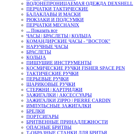
ВОДОНЕПРОНИЦАЕМАЯ ОДЕЖДА DEXSHELL
ПЕРЧАТКИ ТАКТИЧЕСКИЕ
БАЛАКЛАВЫ И МАСКИ
РЮКЗАКИ И ПОДСУМКИ
ПЕРЧАТКИ MECHANIX
... Показать все
ЧАСЫ | БРАСЛЕТЫ | КОЛЬЦА
КОМАНДИРСКИЕ ЧАСЫ - "ВОСТОК"
НАРУЧНЫЕ ЧАСЫ
БРАСЛЕТЫ
КОЛЬЦА
ПИШУЩИЕ ИНСТРУМЕНТЫ
КОСМИЧЕСКИЕ РУЧКИ FISHER SPACE PEN
ТАКТИЧЕСКИЕ РУЧКИ
ПЕРЬЕВЫЕ РУЧКИ
ШАРИКОВЫЕ РУЧКИ
СТЕРЖНИ | КАРТРИДЖИ
ЗАЖИГАЛКИ | АКСЕССУАРЫ
ЗАЖИГАЛКИ ZIPPO | PIERRE CARDIN
ИМПУЛЬСНЫЕ ЗАЖИГАЛКИ
БРЕЛКИ
ПОРТСИГАРЫ
БРИТВЕННЫЕ ПРИНАДЛЕЖНОСТИ
ОПАСНЫЕ БРИТВЫ
Т-ОБРАЗНЫЕ СТАНКИ ДЛЯ БРИТЬЯ