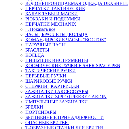
ВОДОНЕПРОНИЦАЕМАЯ ОДЕЖДА DEXSHELL
ПЕРЧАТКИ ТАКТИЧЕСКИЕ
БАЛАКЛАВЫ И МАСКИ
РЮКЗАКИ И ПОДСУМКИ
ПЕРЧАТКИ MECHANIX
... Показать все
ЧАСЫ | БРАСЛЕТЫ | КОЛЬЦА
КОМАНДИРСКИЕ ЧАСЫ - "ВОСТОК"
НАРУЧНЫЕ ЧАСЫ
БРАСЛЕТЫ
КОЛЬЦА
ПИШУЩИЕ ИНСТРУМЕНТЫ
КОСМИЧЕСКИЕ РУЧКИ FISHER SPACE PEN
ТАКТИЧЕСКИЕ РУЧКИ
ПЕРЬЕВЫЕ РУЧКИ
ШАРИКОВЫЕ РУЧКИ
СТЕРЖНИ | КАРТРИДЖИ
ЗАЖИГАЛКИ | АКСЕССУАРЫ
ЗАЖИГАЛКИ ZIPPO | PIERRE CARDIN
ИМПУЛЬСНЫЕ ЗАЖИГАЛКИ
БРЕЛКИ
ПОРТСИГАРЫ
БРИТВЕННЫЕ ПРИНАДЛЕЖНОСТИ
ОПАСНЫЕ БРИТВЫ
Т-ОБРАЗНЫЕ СТАНКИ ДЛЯ БРИТЬЯ