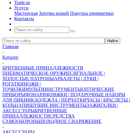
Trade-in
Услуги
Мастерская
Заточка ножей
Покупка пневматики
Контакты
Главная
-
Каталог
-
БРИТВЕННЫЕ ПРИНАДЛЕЖНОСТИ
ПНЕВМАТИЧЕСКОЕ ОРУЖИЕ
СИГНАЛЬНОЕ |
ХОЛОСТЫЕ ПАТРОНЫ
АРБАЛЕТЫ | ЛУКИ |
РОГАТКИ
НОЖИ |
ТОЧИЛКИ
МУЛЬТИИНСТРУМЕНТЫ
ОПТИЧЕСКИЕ
ПРИБОРЫ
ФОНАРИ
ФЛЯЖКИ | ПОДАРОЧНЫЕ НАБОРЫ
ДЛЯ ПИКНИКА
ОДЕЖДА | ПЕРЧАТКИ
ЧАСЫ | БРАСЛЕТЫ |
КОЛЬЦА
ПИШУЩИЕ ИНСТРУМЕНТЫ
ЗАЖИГАЛКИ |
АКСЕССУАРЫ
БРИТВЕННЫЕ
ПРИНАДЛЕЖНОСТИ
СРЕДСТВА
САМООБОРОНЫ
ПОХОДНОЕ СНАРЯЖЕНИЕ
-
АКСЕССУАРЫ