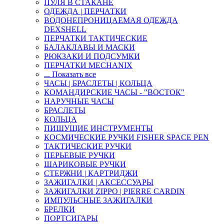
ПУЛЯ В СТАКАНЕ
ОДЕЖДА | ПЕРЧАТКИ
ВОДОНЕПРОНИЦАЕМАЯ ОДЕЖДА
DEXSHELL
ПЕРЧАТКИ ТАКТИЧЕСКИЕ
БАЛАКЛАВЫ И МАСКИ
РЮКЗАКИ И ПОДСУМКИ
ПЕРЧАТКИ MECHANIX
... Показать все
ЧАСЫ | БРАСЛЕТЫ | КОЛЬЦА
КОМАНДИРСКИЕ ЧАСЫ - "ВОСТОК"
НАРУЧНЫЕ ЧАСЫ
БРАСЛЕТЫ
КОЛЬЦА
ПИШУЩИЕ ИНСТРУМЕНТЫ
КОСМИЧЕСКИЕ РУЧКИ FISHER SPACE PEN
ТАКТИЧЕСКИЕ РУЧКИ
ПЕРЬЕВЫЕ РУЧКИ
ШАРИКОВЫЕ РУЧКИ
СТЕРЖНИ | КАРТРИДЖИ
ЗАЖИГАЛКИ | АКСЕССУАРЫ
ЗАЖИГАЛКИ ZIPPO | PIERRE CARDIN
ИМПУЛЬСНЫЕ ЗАЖИГАЛКИ
БРЕЛКИ
ПОРТСИГАРЫ