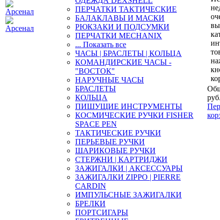
ОДЕЖДА DEXSHELL
не
ПЕРЧАТКИ ТАКТИЧЕСКИЕ
оч
БАЛАКЛАВЫ И МАСКИ
вы
РЮКЗАКИ И ПОДСУМКИ
ка
ПЕРЧАТКИ MECHANIX
ин
... Показать все
то
ЧАСЫ | БРАСЛЕТЫ | КОЛЬЦА
на
КОМАНДИРСКИЕ ЧАСЫ -
кн
"ВОСТОК"
ко
НАРУЧНЫЕ ЧАСЫ
БРАСЛЕТЫ
Общ
КОЛЬЦА
руб
ПИШУЩИЕ ИНСТРУМЕНТЫ
Пер
КОСМИЧЕСКИЕ РУЧКИ FISHER
кор
SPACE PEN
ТАКТИЧЕСКИЕ РУЧКИ
ПЕРЬЕВЫЕ РУЧКИ
ШАРИКОВЫЕ РУЧКИ
СТЕРЖНИ | КАРТРИДЖИ
ЗАЖИГАЛКИ | АКСЕССУАРЫ
ЗАЖИГАЛКИ ZIPPO | PIERRE
CARDIN
ИМПУЛЬСНЫЕ ЗАЖИГАЛКИ
БРЕЛКИ
ПОРТСИГАРЫ