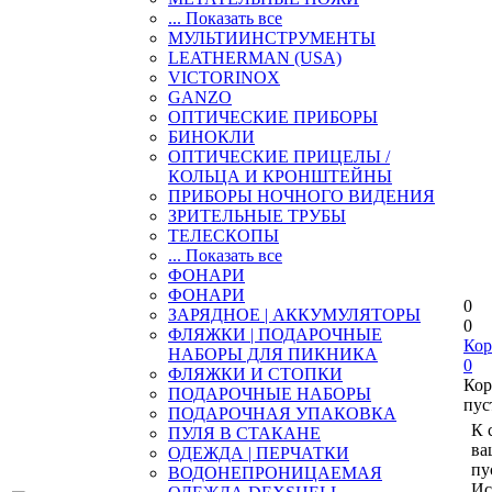
... Показать все
МУЛЬТИИНСТРУМЕНТЫ
LEATHERMAN (USA)
VICTORINOX
GANZO
ОПТИЧЕСКИЕ ПРИБОРЫ
БИНОКЛИ
ОПТИЧЕСКИЕ ПРИЦЕЛЫ /
КОЛЬЦА И КРОНШТЕЙНЫ
ПРИБОРЫ НОЧНОГО ВИДЕНИЯ
ЗРИТЕЛЬНЫЕ ТРУБЫ
ТЕЛЕСКОПЫ
... Показать все
ФОНАРИ
ФОНАРИ
0
ЗАРЯДНОЕ | АККУМУЛЯТОРЫ
0
ФЛЯЖКИ | ПОДАРОЧНЫЕ
Кор
НАБОРЫ ДЛЯ ПИКНИКА
0
ФЛЯЖКИ И СТОПКИ
Кор
ПОДАРОЧНЫЕ НАБОРЫ
пус
ПОДАРОЧНАЯ УПАКОВКА
К 
ПУЛЯ В СТАКАНЕ
ва
ОДЕЖДА | ПЕРЧАТКИ
пу
ВОДОНЕПРОНИЦАЕМАЯ
Ис