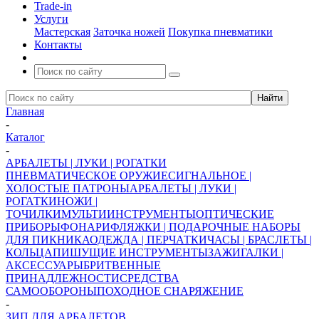
Trade-in
Услуги
Мастерская
Заточка ножей
Покупка пневматики
Контакты
Главная
-
Каталог
-
АРБАЛЕТЫ | ЛУКИ | РОГАТКИ
ПНЕВМАТИЧЕСКОЕ ОРУЖИЕ
СИГНАЛЬНОЕ |
ХОЛОСТЫЕ ПАТРОНЫ
АРБАЛЕТЫ | ЛУКИ |
РОГАТКИ
НОЖИ |
ТОЧИЛКИ
МУЛЬТИИНСТРУМЕНТЫ
ОПТИЧЕСКИЕ
ПРИБОРЫ
ФОНАРИ
ФЛЯЖКИ | ПОДАРОЧНЫЕ НАБОРЫ
ДЛЯ ПИКНИКА
ОДЕЖДА | ПЕРЧАТКИ
ЧАСЫ | БРАСЛЕТЫ |
КОЛЬЦА
ПИШУЩИЕ ИНСТРУМЕНТЫ
ЗАЖИГАЛКИ |
АКСЕССУАРЫ
БРИТВЕННЫЕ
ПРИНАДЛЕЖНОСТИ
СРЕДСТВА
САМООБОРОНЫ
ПОХОДНОЕ СНАРЯЖЕНИЕ
-
ЗИП ДЛЯ АРБАЛЕТОВ