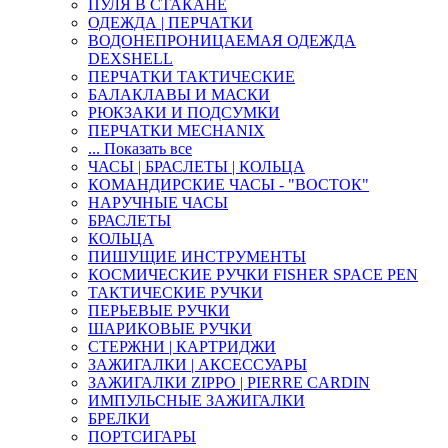
ПУЛЯ В СТАКАНЕ
ОДЕЖДА | ПЕРЧАТКИ
ВОДОНЕПРОНИЦАЕМАЯ ОДЕЖДА
DEXSHELL
ПЕРЧАТКИ ТАКТИЧЕСКИЕ
БАЛАКЛАВЫ И МАСКИ
РЮКЗАКИ И ПОДСУМКИ
ПЕРЧАТКИ MECHANIX
... Показать все
ЧАСЫ | БРАСЛЕТЫ | КОЛЬЦА
КОМАНДИРСКИЕ ЧАСЫ - "ВОСТОК"
НАРУЧНЫЕ ЧАСЫ
БРАСЛЕТЫ
КОЛЬЦА
ПИШУЩИЕ ИНСТРУМЕНТЫ
КОСМИЧЕСКИЕ РУЧКИ FISHER SPACE PEN
ТАКТИЧЕСКИЕ РУЧКИ
ПЕРЬЕВЫЕ РУЧКИ
ШАРИКОВЫЕ РУЧКИ
СТЕРЖНИ | КАРТРИДЖИ
ЗАЖИГАЛКИ | АКСЕССУАРЫ
ЗАЖИГАЛКИ ZIPPO | PIERRE CARDIN
ИМПУЛЬСНЫЕ ЗАЖИГАЛКИ
БРЕЛКИ
ПОРТСИГАРЫ