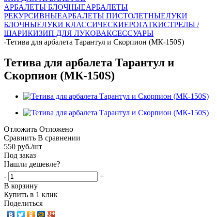
АРБАЛЕТЫ БЛОЧНЫЕ
АРБАЛЕТЫ
РЕКУРСИВНЫЕ
АРБАЛЕТЫ ПИСТОЛЕТНЫЕ
ЛУКИ
БЛОЧНЫЕ
ЛУКИ КЛАССИЧЕСКИЕ
РОГАТКИ
СТРЕЛЫ /
ШАРИКИ
ЗИП ДЛЯ ЛУКОВ
АКСЕССУАРЫ
-
Тетива для арбалета Тарантул и Скорпион (МК-150S)
Тетива для арбалета Тарантул и
Скорпион (МК-150S)
Отложить
Отложено
Сравнить
В сравнении
550
руб.
/шт
Под заказ
Нашли дешевле?
-
+
В корзину
Купить в 1 клик
Поделиться