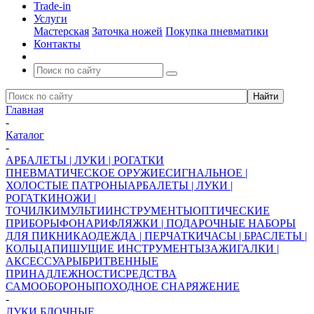
Trade-in
Услуги
Мастерская
Заточка ножей
Покупка пневматики
Контакты
Главная
-
Каталог
-
АРБАЛЕТЫ | ЛУКИ | РОГАТКИ
ПНЕВМАТИЧЕСКОЕ ОРУЖИЕ
СИГНАЛЬНОЕ |
ХОЛОСТЫЕ ПАТРОНЫ
АРБАЛЕТЫ | ЛУКИ |
РОГАТКИ
НОЖИ |
ТОЧИЛКИ
МУЛЬТИИНСТРУМЕНТЫ
ОПТИЧЕСКИЕ
ПРИБОРЫ
ФОНАРИ
ФЛЯЖКИ | ПОДАРОЧНЫЕ НАБОРЫ
ДЛЯ ПИКНИКА
ОДЕЖДА | ПЕРЧАТКИ
ЧАСЫ | БРАСЛЕТЫ |
КОЛЬЦА
ПИШУЩИЕ ИНСТРУМЕНТЫ
ЗАЖИГАЛКИ |
АКСЕССУАРЫ
БРИТВЕННЫЕ
ПРИНАДЛЕЖНОСТИ
СРЕДСТВА
САМООБОРОНЫ
ПОХОДНОЕ СНАРЯЖЕНИЕ
-
ЛУКИ БЛОЧНЫЕ