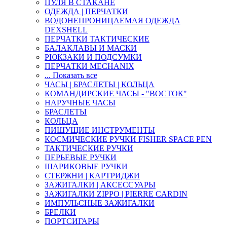
ПУЛЯ В СТАКАНЕ
ОДЕЖДА | ПЕРЧАТКИ
ВОДОНЕПРОНИЦАЕМАЯ ОДЕЖДА
DEXSHELL
ПЕРЧАТКИ ТАКТИЧЕСКИЕ
БАЛАКЛАВЫ И МАСКИ
РЮКЗАКИ И ПОДСУМКИ
ПЕРЧАТКИ MECHANIX
... Показать все
ЧАСЫ | БРАСЛЕТЫ | КОЛЬЦА
КОМАНДИРСКИЕ ЧАСЫ - "ВОСТОК"
НАРУЧНЫЕ ЧАСЫ
БРАСЛЕТЫ
КОЛЬЦА
ПИШУЩИЕ ИНСТРУМЕНТЫ
КОСМИЧЕСКИЕ РУЧКИ FISHER SPACE PEN
ТАКТИЧЕСКИЕ РУЧКИ
ПЕРЬЕВЫЕ РУЧКИ
ШАРИКОВЫЕ РУЧКИ
СТЕРЖНИ | КАРТРИДЖИ
ЗАЖИГАЛКИ | АКСЕССУАРЫ
ЗАЖИГАЛКИ ZIPPO | PIERRE CARDIN
ИМПУЛЬСНЫЕ ЗАЖИГАЛКИ
БРЕЛКИ
ПОРТСИГАРЫ