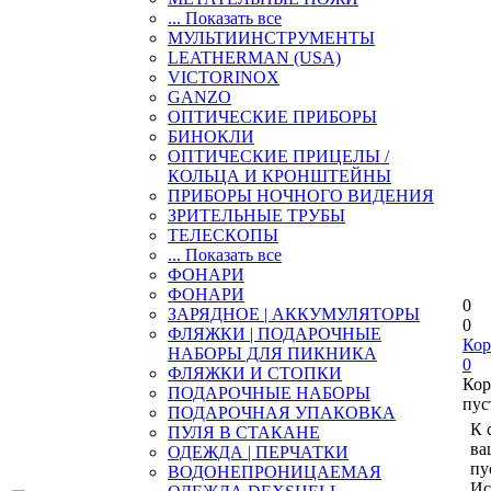
... Показать все
МУЛЬТИИНСТРУМЕНТЫ
LEATHERMAN (USA)
VICTORINOX
GANZO
ОПТИЧЕСКИЕ ПРИБОРЫ
БИНОКЛИ
ОПТИЧЕСКИЕ ПРИЦЕЛЫ /
КОЛЬЦА И КРОНШТЕЙНЫ
ПРИБОРЫ НОЧНОГО ВИДЕНИЯ
ЗРИТЕЛЬНЫЕ ТРУБЫ
ТЕЛЕСКОПЫ
... Показать все
ФОНАРИ
ФОНАРИ
0
ЗАРЯДНОЕ | АККУМУЛЯТОРЫ
0
ФЛЯЖКИ | ПОДАРОЧНЫЕ
Кор
НАБОРЫ ДЛЯ ПИКНИКА
0
ФЛЯЖКИ И СТОПКИ
Кор
ПОДАРОЧНЫЕ НАБОРЫ
пус
ПОДАРОЧНАЯ УПАКОВКА
К 
ПУЛЯ В СТАКАНЕ
ва
ОДЕЖДА | ПЕРЧАТКИ
пу
ВОДОНЕПРОНИЦАЕМАЯ
Ис