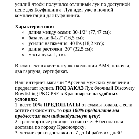
усилий чтобы получился отличный лук по доступной
цене для Боуфишинга. Лук идет уже в полной
комплектации для буфишинга.
Характеристики:
длина между осями: 30-1/2" (77,47 см);
база лука: 6-1/2" (16,5 см);
усилия натяжения: 40 lbs (18,2 кгс);
длина растяжки: 30" (32,5 см);
масса лука: 1,5 кг.
В комплект входят: катушка компании AMS, полочка,
два гарпуна, сертификат.
Наш интернет-магазин "Арсенал мужских увлечений"
предлагает купить
ПОД ЗАКАЗ
Лук блочный Discovery
Bowfishing PKG PSE в Красноярске
на удобных
условиях:
1. всего
10% ПРЕДОПЛАТЫ
от суммы товара, а если
хотите сэкономить, то
при 100% предоплате мы
предложим вам индивидуальную цену!
2. транспортные расходы за наш счет + бесплатная
доставка по городу Красноярску;
3. четкие сроки доставки от 7 до 14 рабочих дней!