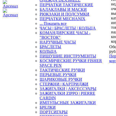
ОДЕЖДА DEXSHELL
не
ПЕРЧАТКИ ТАКТИЧЕСКИЕ
оч
БАЛАКЛАВЫ И МАСКИ
вы
РЮКЗАКИ И ПОДСУМКИ
ка
ПЕРЧАТКИ MECHANIX
ин
... Показать все
то
ЧАСЫ | БРАСЛЕТЫ | КОЛЬЦА
на
КОМАНДИРСКИЕ ЧАСЫ -
кн
"ВОСТОК"
ко
НАРУЧНЫЕ ЧАСЫ
БРАСЛЕТЫ
Общ
КОЛЬЦА
руб
ПИШУЩИЕ ИНСТРУМЕНТЫ
Пер
КОСМИЧЕСКИЕ РУЧКИ FISHER
кор
SPACE PEN
ТАКТИЧЕСКИЕ РУЧКИ
ПЕРЬЕВЫЕ РУЧКИ
ШАРИКОВЫЕ РУЧКИ
СТЕРЖНИ | КАРТРИДЖИ
ЗАЖИГАЛКИ | АКСЕССУАРЫ
ЗАЖИГАЛКИ ZIPPO | PIERRE
CARDIN
ИМПУЛЬСНЫЕ ЗАЖИГАЛКИ
БРЕЛКИ
ПОРТСИГАРЫ