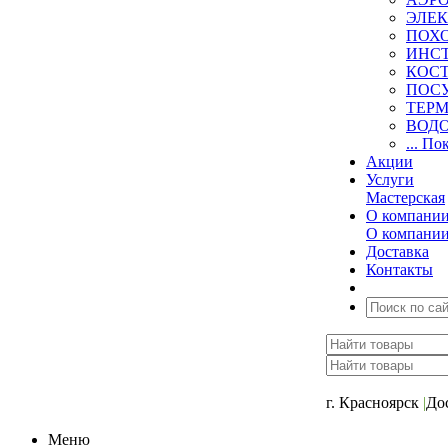
ЭЛЕ
ПОХ
ИНС
КОСТ
ПОС
ТЕР
ВОД
... По
Акции
Услуги
Мастерская
О компани
О компани
Доставка
Контакты
+7 (391) 2-723-11
г. Красноярск
|
До
Меню