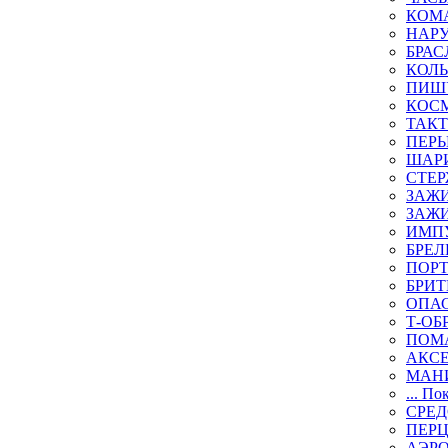
КОМА
НАР
БРАС
КОЛ
ПИШ
КОСМ
ТАКТ
ПЕРЬ
ШАР
СТЕР
ЗАЖИ
ЗАЖИ
ИМП
БРЕЛ
ПОР
БРИ
ОПА
Т-ОБ
ПОМ
АКС
МАН
... По
СРЕ
ПЕР
АЭР