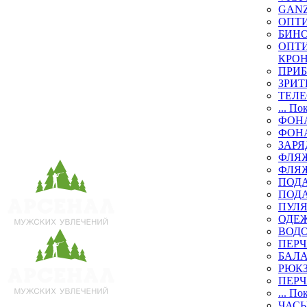
GAN
ОПТ
БИН
ОПТИ
КРО
ПРИ
ЗРИТ
ТЕЛ
... По
ФОН
ФОН
ЗАРЯ
ФЛЯЖ
ФЛЯ
ПОД
ПОД
ПУЛЯ
ОДЕЖ
ВОД
ПЕРЧ
БАЛ
РЮК
ПЕРЧ
... По
ЧАСЫ