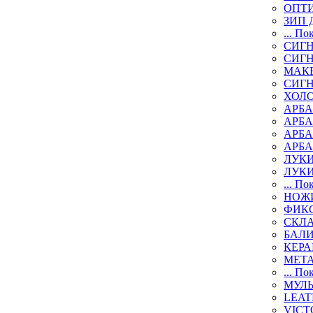
ОПТИ
ЗИП 
... По
СИГН
СИГ
МАК
СИГ
ХОЛ
АРБА
АРБ
АРБ
АРБ
ЛУК
ЛУК
... По
НОЖИ
ФИК
СКЛ
БАЛ
КЕР
МЕТ
... По
МУЛ
LEAT
VICT