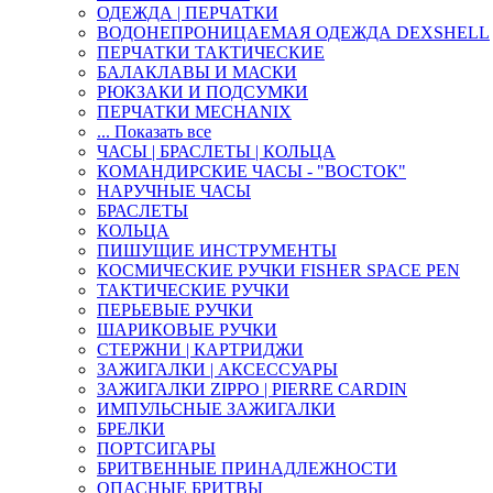
ОДЕЖДА | ПЕРЧАТКИ
ВОДОНЕПРОНИЦАЕМАЯ ОДЕЖДА DEXSHELL
ПЕРЧАТКИ ТАКТИЧЕСКИЕ
БАЛАКЛАВЫ И МАСКИ
РЮКЗАКИ И ПОДСУМКИ
ПЕРЧАТКИ MECHANIX
... Показать все
ЧАСЫ | БРАСЛЕТЫ | КОЛЬЦА
КОМАНДИРСКИЕ ЧАСЫ - "ВОСТОК"
НАРУЧНЫЕ ЧАСЫ
БРАСЛЕТЫ
КОЛЬЦА
ПИШУЩИЕ ИНСТРУМЕНТЫ
КОСМИЧЕСКИЕ РУЧКИ FISHER SPACE PEN
ТАКТИЧЕСКИЕ РУЧКИ
ПЕРЬЕВЫЕ РУЧКИ
ШАРИКОВЫЕ РУЧКИ
СТЕРЖНИ | КАРТРИДЖИ
ЗАЖИГАЛКИ | АКСЕССУАРЫ
ЗАЖИГАЛКИ ZIPPO | PIERRE CARDIN
ИМПУЛЬСНЫЕ ЗАЖИГАЛКИ
БРЕЛКИ
ПОРТСИГАРЫ
БРИТВЕННЫЕ ПРИНАДЛЕЖНОСТИ
ОПАСНЫЕ БРИТВЫ