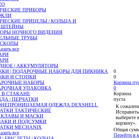
ZO
ИЧЕСКИЕ ПРИБОРЫ
ОКЛИ
ЧЕСКИЕ ПРИЦЕЛЫ / КОЛЬЦА И
НШТЕЙНЫ
БОРЫ НОЧНОГО ВИДЕНИЯ
ЕЛЬНЫЕ ТРУБЫ
ЕСКОПЫ
казать все
АРИ
АРИ
ДНОЕ | АККУМУЛЯТОРЫ
КИ | ПОДАРОЧНЫЕ НАБОРЫ ДЛЯ ПИКНИКА
0
ЖКИ И СТОПКИ
0
АРОЧНЫЕ НАБОРЫ
Корзина пу
АРОЧНАЯ УПАКОВКА
0
 В СТАКАНЕ
Корзина
ДА | ПЕРЧАТКИ
пуста
ОНЕПРОНИЦАЕМАЯ ОДЕЖДА DEXSHELL
К сожалени
АТКИ ТАКТИЧЕСКИЕ
Исправить 
АКЛАВЫ И МАСКИ
выберите 
ЗАКИ И ПОДСУМКИ
корзину».
АТКИ MECHANIX
Общая сумм
казать все
Перейти в 
 | БРАСЛЕТЫ | КОЛЬЦА