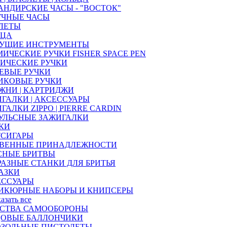
НДИРСКИЕ ЧАСЫ - "ВОСТОК"
УЧНЫЕ ЧАСЫ
ЛЕТЫ
ЬЦА
УЩИЕ ИНСТРУМЕНТЫ
ИЧЕСКИЕ РУЧКИ FISHER SPACE PEN
ИЧЕСКИЕ РУЧКИ
ЕВЫЕ РУЧКИ
ИКОВЫЕ РУЧКИ
ЖНИ | КАРТРИДЖИ
ГАЛКИ | АКСЕССУАРЫ
ГАЛКИ ZIPPO | PIERRE CARDIN
УЛЬСНЫЕ ЗАЖИГАЛКИ
КИ
ТСИГАРЫ
ТВЕННЫЕ ПРИНАДЛЕЖНОСТИ
СНЫЕ БРИТВЫ
РАЗНЫЕ СТАНКИ ДЛЯ БРИТЬЯ
АЗКИ
ЕССУАРЫ
ИКЮРНЫЕ НАБОРЫ И КНИПСЕРЫ
казать все
ДСТВА САМООБОРОНЫ
ЦОВЫЕ БАЛЛОНЧИКИ
ОЗОЛЬНЫЕ ПИСТОЛЕТЫ