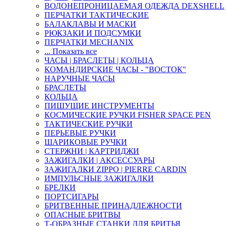
ВОДОНЕПРОНИЦАЕМАЯ ОДЕЖДА DEXSHELL
ПЕРЧАТКИ ТАКТИЧЕСКИЕ
БАЛАКЛАВЫ И МАСКИ
РЮКЗАКИ И ПОДСУМКИ
ПЕРЧАТКИ MECHANIX
... Показать все
ЧАСЫ | БРАСЛЕТЫ | КОЛЬЦА
КОМАНДИРСКИЕ ЧАСЫ - "ВОСТОК"
НАРУЧНЫЕ ЧАСЫ
БРАСЛЕТЫ
КОЛЬЦА
ПИШУЩИЕ ИНСТРУМЕНТЫ
КОСМИЧЕСКИЕ РУЧКИ FISHER SPACE PEN
ТАКТИЧЕСКИЕ РУЧКИ
ПЕРЬЕВЫЕ РУЧКИ
ШАРИКОВЫЕ РУЧКИ
СТЕРЖНИ | КАРТРИДЖИ
ЗАЖИГАЛКИ | АКСЕССУАРЫ
ЗАЖИГАЛКИ ZIPPO | PIERRE CARDIN
ИМПУЛЬСНЫЕ ЗАЖИГАЛКИ
БРЕЛКИ
ПОРТСИГАРЫ
БРИТВЕННЫЕ ПРИНАДЛЕЖНОСТИ
ОПАСНЫЕ БРИТВЫ
Т-ОБРАЗНЫЕ СТАНКИ ДЛЯ БРИТЬЯ