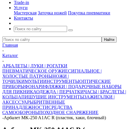
Trade-in
Услуги
Мастерская
Заточка ножей
Покупка пневматики
Контакты
Главная
-
Каталог
-
АРБАЛЕТЫ | ЛУКИ | РОГАТКИ
ПНЕВМАТИЧЕСКОЕ ОРУЖИЕ
СИГНАЛЬНОЕ |
ХОЛОСТЫЕ ПАТРОНЫ
НОЖИ |
ТОЧИЛКИ
МУЛЬТИИНСТРУМЕНТЫ
ОПТИЧЕСКИЕ
ПРИБОРЫ
ФОНАРИ
ФЛЯЖКИ | ПОДАРОЧНЫЕ НАБОРЫ
ДЛЯ ПИКНИКА
ОДЕЖДА | ПЕРЧАТКИ
ЧАСЫ | БРАСЛЕТЫ |
КОЛЬЦА
ПИШУЩИЕ ИНСТРУМЕНТЫ
ЗАЖИГАЛКИ |
АКСЕССУАРЫ
БРИТВЕННЫЕ
ПРИНАДЛЕЖНОСТИ
СРЕДСТВА
САМООБОРОНЫ
ПОХОДНОЕ СНАРЯЖЕНИЕ
-
Арбалет MK-250 A1AC R (пластик, хаки, блочный)