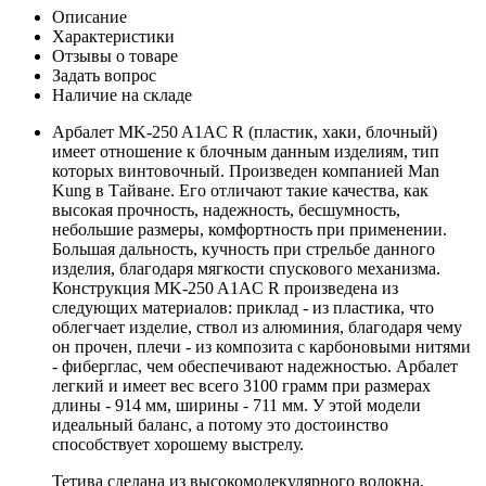
Описание
Характеристики
Отзывы о товаре
Задать вопрос
Наличие на складе
Арбалет MK-250 A1AC R (пластик, хаки, блочный)
имеет отношение к блочным данным изделиям, тип
которых винтовочный. Произведен компанией Man
Kung в Тайване. Его отличают такие качества, как
высокая прочность, надежность, бесшумность,
небольшие размеры, комфортность при применении.
Большая дальность, кучность при стрельбе данного
изделия, благодаря мягкости спускового механизма.
Конструкция MK-250 A1AC R произведена из
следующих материалов: приклад - из пластика, что
облегчает изделие, ствол из алюминия, благодаря чему
он прочен, плечи - из композита с карбоновыми нитями
- фиберглас, чем обеспечивают надежностью. Арбалет
легкий и имеет вес всего 3100 грамм при размерах
длины - 914 мм, ширины - 711 мм. У этой модели
идеальный баланс, а потому это достоинство
способствует хорошему выстрелу.
Тетива сделана из высокомолекулярного волокна,