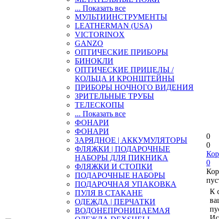
... Показать все
МУЛЬТИИНСТРУМЕНТЫ
LEATHERMAN (USA)
VICTORINOX
GANZO
ОПТИЧЕСКИЕ ПРИБОРЫ
БИНОКЛИ
ОПТИЧЕСКИЕ ПРИЦЕЛЫ /
КОЛЬЦА И КРОНШТЕЙНЫ
ПРИБОРЫ НОЧНОГО ВИДЕНИЯ
ЗРИТЕЛЬНЫЕ ТРУБЫ
ТЕЛЕСКОПЫ
... Показать все
ФОНАРИ
ФОНАРИ
0
ЗАРЯДНОЕ | АККУМУЛЯТОРЫ
0
ФЛЯЖКИ | ПОДАРОЧНЫЕ
Кор
НАБОРЫ ДЛЯ ПИКНИКА
0
ФЛЯЖКИ И СТОПКИ
Кор
ПОДАРОЧНЫЕ НАБОРЫ
пус
ПОДАРОЧНАЯ УПАКОВКА
К 
ПУЛЯ В СТАКАНЕ
ва
ОДЕЖДА | ПЕРЧАТКИ
пу
ВОДОНЕПРОНИЦАЕМАЯ
Ис