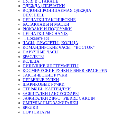
ПУЛЯ В СТАКАНЕ
ОДЕЖДА | ПЕРЧАТКИ
ВОДОНЕПРОНИЦАЕМАЯ ОДЕЖДА
DEXSHELL
ПЕРЧАТКИ ТАКТИЧЕСКИЕ
БАЛАКЛАВЫ И МАСКИ
РЮКЗАКИ И ПОДСУМКИ
ПЕРЧАТКИ MECHANIX
... Показать все
ЧАСЫ | БРАСЛЕТЫ | КОЛЬЦА
КОМАНДИРСКИЕ ЧАСЫ - "ВОСТОК"
НАРУЧНЫЕ ЧАСЫ
БРАСЛЕТЫ
КОЛЬЦА
ПИШУЩИЕ ИНСТРУМЕНТЫ
КОСМИЧЕСКИЕ РУЧКИ FISHER SPACE PEN
ТАКТИЧЕСКИЕ РУЧКИ
ПЕРЬЕВЫЕ РУЧКИ
ШАРИКОВЫЕ РУЧКИ
СТЕРЖНИ | КАРТРИДЖИ
ЗАЖИГАЛКИ | АКСЕССУАРЫ
ЗАЖИГАЛКИ ZIPPO | PIERRE CARDIN
ИМПУЛЬСНЫЕ ЗАЖИГАЛКИ
БРЕЛКИ
ПОРТСИГАРЫ