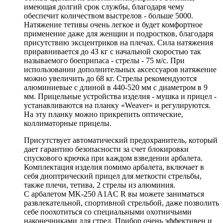
имеющая долгий срок службы, благодаря чему
обеспечит количеством выстрелов - больше 5000.
Натяжение тетивы очень легкое и будет комфортное
применение даже для женщин и подростков, благодаря
присутствию эксцентриков на плечах. Сила натяжения
приравнивается до 43 кг с начальной скоростью так
называемого боеприпаса - стрелы - 75 м/с. При
использовании дополнительных аксессуаров натяжение
можно увеличить до 68 кг. Стрелы рекомендуются
алюминиевые с длиной в 440-520 мм с диаметром в 9
мм. Прицельные устройства изделия - мушка и прицел -
устанавливаются на планку «Weaver» и регулируются.
На эту планку можно прикрепить оптические,
коллиматорные прицелы.
Присутствует автоматический предохранитель, который
дает гарантию безопасности за счет блокировки
спускового крючка при каждом взведении арбалета.
Комплектация изделия помимо арбалета, включает в
себя диоптрический прицел для меткости стрельбы,
также плечи, тетива, 2 стрелы из алюминия.
С арбалетом MK-250 A1AC R вы можете заниматься
развлекательной, спортивной стрельбой, даже позволить
себе поохотиться со специальными охотничьими
наконечниками для стрел. Прибор очень эффективен и