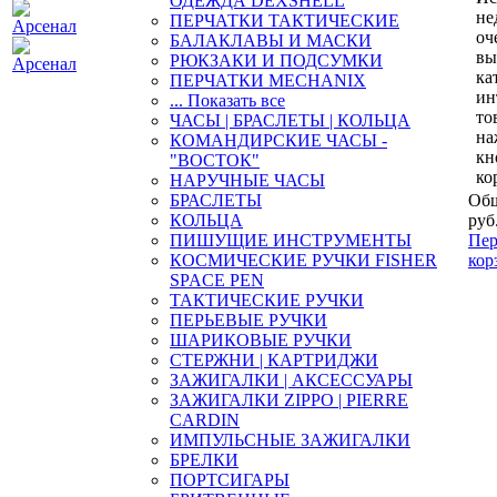
ОДЕЖДА DEXSHELL
не
ПЕРЧАТКИ ТАКТИЧЕСКИЕ
оч
БАЛАКЛАВЫ И МАСКИ
вы
РЮКЗАКИ И ПОДСУМКИ
ка
ПЕРЧАТКИ MECHANIX
ин
... Показать все
то
ЧАСЫ | БРАСЛЕТЫ | КОЛЬЦА
на
КОМАНДИРСКИЕ ЧАСЫ -
кн
"ВОСТОК"
ко
НАРУЧНЫЕ ЧАСЫ
БРАСЛЕТЫ
Общ
КОЛЬЦА
руб
ПИШУЩИЕ ИНСТРУМЕНТЫ
Пер
КОСМИЧЕСКИЕ РУЧКИ FISHER
кор
SPACE PEN
ТАКТИЧЕСКИЕ РУЧКИ
ПЕРЬЕВЫЕ РУЧКИ
ШАРИКОВЫЕ РУЧКИ
СТЕРЖНИ | КАРТРИДЖИ
ЗАЖИГАЛКИ | АКСЕССУАРЫ
ЗАЖИГАЛКИ ZIPPO | PIERRE
CARDIN
ИМПУЛЬСНЫЕ ЗАЖИГАЛКИ
БРЕЛКИ
ПОРТСИГАРЫ