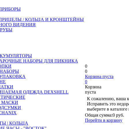
ПРИБОРЫ
ПРИЦЕЛЫ / КОЛЬЦА И КРОНШТЕЙНЫ
НОГО ВИДЕНИЯ
ТРУБЫ
АККУМУЛЯТОРЫ
ДАРОЧНЫЕ НАБОРЫ ДЛЯ ПИКНИКА
ОПКИ
0
 НАБОРЫ
0
 УПАКОВКА
Корзина пуста
АНЕ
0
ЧАТКИ
Корзина
ЦАЕМАЯ ОДЕЖДА DEXSHELL
пуста
КТИЧЕСКИЕ
К сожалению, ваша к
 МАСКИ
Исправить это недор
ОДСУМКИ
выберите в каталоге
CHANIX
Общая сумма:
0 руб.
Перейти в корзину
ТЫ | КОЛЬЦА
Е ЧАСЫ - "ВОСТОК"