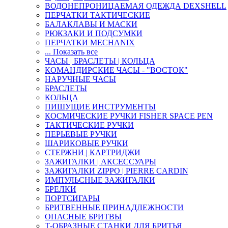
ВОДОНЕПРОНИЦАЕМАЯ ОДЕЖДА DEXSHELL
ПЕРЧАТКИ ТАКТИЧЕСКИЕ
БАЛАКЛАВЫ И МАСКИ
РЮКЗАКИ И ПОДСУМКИ
ПЕРЧАТКИ MECHANIX
... Показать все
ЧАСЫ | БРАСЛЕТЫ | КОЛЬЦА
КОМАНДИРСКИЕ ЧАСЫ - "ВОСТОК"
НАРУЧНЫЕ ЧАСЫ
БРАСЛЕТЫ
КОЛЬЦА
ПИШУЩИЕ ИНСТРУМЕНТЫ
КОСМИЧЕСКИЕ РУЧКИ FISHER SPACE PEN
ТАКТИЧЕСКИЕ РУЧКИ
ПЕРЬЕВЫЕ РУЧКИ
ШАРИКОВЫЕ РУЧКИ
СТЕРЖНИ | КАРТРИДЖИ
ЗАЖИГАЛКИ | АКСЕССУАРЫ
ЗАЖИГАЛКИ ZIPPO | PIERRE CARDIN
ИМПУЛЬСНЫЕ ЗАЖИГАЛКИ
БРЕЛКИ
ПОРТСИГАРЫ
БРИТВЕННЫЕ ПРИНАДЛЕЖНОСТИ
ОПАСНЫЕ БРИТВЫ
Т-ОБРАЗНЫЕ СТАНКИ ДЛЯ БРИТЬЯ