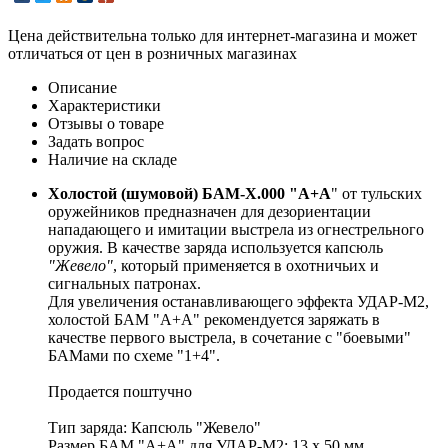
Цена действительна только для интернет-магазина и может
отличаться от цен в розничных магазинах
Описание
Характеристики
Отзывы о товаре
Задать вопрос
Наличие на складе
Холостой (шумовой) БАМ-Х.000 "А+А
" от тульских
оружейников предназначен для дезориентации
нападающего и имитации выстрела из огнестрельного
оружия. В качестве заряда используется капсюль
"Жевело"
, который применяется в охотничьих и
сигнальных патронах.
Для увеличения останавливающего эффекта УДАР-М2,
холостой БАМ "А+А" рекомендуется заряжать в
качестве первого выстрела, в сочетание с "боевыми"
БАМами по схеме "1+4".
Продается поштучно
Тип заряда: Капсюль "Жевело"
Размер БАМ "А+А" для УДАР-М2: 13 х 50 мм