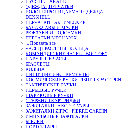
ПУЛЯ В СТАКАНЕ
ОДЕЖДА | ПЕРЧАТКИ
ВОДОНЕПРОНИЦАЕМАЯ ОДЕЖДА
DEXSHELL
ПЕРЧАТКИ ТАКТИЧЕСКИЕ
БАЛАКЛАВЫ И МАСКИ
РЮКЗАКИ И ПОДСУМКИ
ПЕРЧАТКИ MECHANIX
... Показать все
ЧАСЫ | БРАСЛЕТЫ | КОЛЬЦА
КОМАНДИРСКИЕ ЧАСЫ - "ВОСТОК"
НАРУЧНЫЕ ЧАСЫ
БРАСЛЕТЫ
КОЛЬЦА
ПИШУЩИЕ ИНСТРУМЕНТЫ
КОСМИЧЕСКИЕ РУЧКИ FISHER SPACE PEN
ТАКТИЧЕСКИЕ РУЧКИ
ПЕРЬЕВЫЕ РУЧКИ
ШАРИКОВЫЕ РУЧКИ
СТЕРЖНИ | КАРТРИДЖИ
ЗАЖИГАЛКИ | АКСЕССУАРЫ
ЗАЖИГАЛКИ ZIPPO | PIERRE CARDIN
ИМПУЛЬСНЫЕ ЗАЖИГАЛКИ
БРЕЛКИ
ПОРТСИГАРЫ