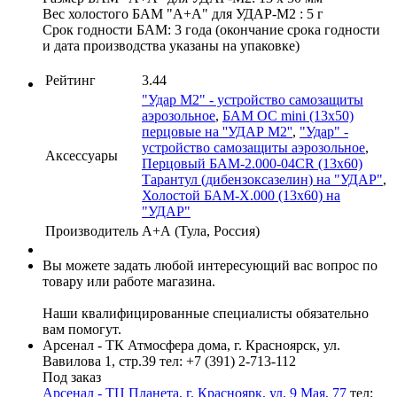
Вес холостого БАМ "А+А" для УДАР-М2 : 5 г
Срок годности БАМ: 3 года (окончание срока годности
и дата производства указаны на упаковке)
Рейтинг
3.44
"Удар М2" - устройство самозащиты
аэрозольное
,
БАМ ОС mini (13х50)
перцовые на ''УДАР М2''
,
"Удар" -
устройство самозащиты аэрозольное
,
Аксессуары
Перцовый БАМ-2.000-04CR (13х60)
Тарантул (дибензоксазелин) на "УДАР"
,
Холостой БАМ-Х.000 (13х60) на
"УДАР"
Производитель
А+А (Тула, Россия)
Вы можете задать любой интересующий вас вопрос по
товару или работе магазина.
Наши квалифицированные специалисты обязательно
вам помогут.
Арсенал - ТК Атмосфера дома, г. Красноярск, ул.
Вавилова 1, стр.39
тел: +7 (391) 2-713-112
Под заказ
Арсенал - ТЦ Планета, г. Красноярк, ул. 9 Мая, 77
тел: