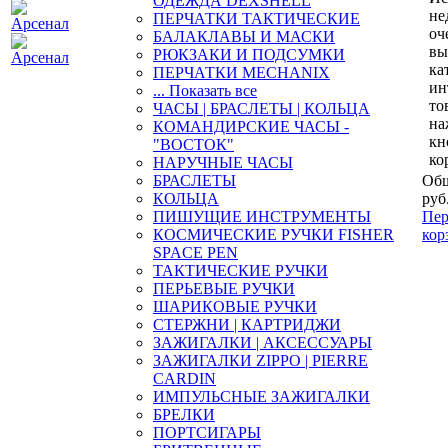
ОДЕЖДА DEXSHELL
не
ПЕРЧАТКИ ТАКТИЧЕСКИЕ
оч
БАЛАКЛАВЫ И МАСКИ
вы
РЮКЗАКИ И ПОДСУМКИ
ка
ПЕРЧАТКИ MECHANIX
ин
... Показать все
то
ЧАСЫ | БРАСЛЕТЫ | КОЛЬЦА
на
КОМАНДИРСКИЕ ЧАСЫ -
кн
"ВОСТОК"
ко
НАРУЧНЫЕ ЧАСЫ
БРАСЛЕТЫ
Общ
КОЛЬЦА
руб
ПИШУЩИЕ ИНСТРУМЕНТЫ
Пер
КОСМИЧЕСКИЕ РУЧКИ FISHER
кор
SPACE PEN
ТАКТИЧЕСКИЕ РУЧКИ
ПЕРЬЕВЫЕ РУЧКИ
ШАРИКОВЫЕ РУЧКИ
СТЕРЖНИ | КАРТРИДЖИ
ЗАЖИГАЛКИ | АКСЕССУАРЫ
ЗАЖИГАЛКИ ZIPPO | PIERRE
CARDIN
ИМПУЛЬСНЫЕ ЗАЖИГАЛКИ
БРЕЛКИ
ПОРТСИГАРЫ