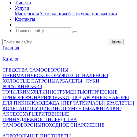
Trade-in
Услуги
Мастерская
Заточка ножей
Покупка пневматики
Контакты
Главная
-
Каталог
-
СРЕДСТВА САМООБОРОНЫ
ПНЕВМАТИЧЕСКОЕ ОРУЖИЕ
СИГНАЛЬНОЕ |
ХОЛОСТЫЕ ПАТРОНЫ
АРБАЛЕТЫ | ЛУКИ |
РОГАТКИ
НОЖИ |
ТОЧИЛКИ
МУЛЬТИИНСТРУМЕНТЫ
ОПТИЧЕСКИЕ
ПРИБОРЫ
ФОНАРИ
ФЛЯЖКИ | ПОДАРОЧНЫЕ НАБОРЫ
ДЛЯ ПИКНИКА
ОДЕЖДА | ПЕРЧАТКИ
ЧАСЫ | БРАСЛЕТЫ |
КОЛЬЦА
ПИШУЩИЕ ИНСТРУМЕНТЫ
ЗАЖИГАЛКИ |
АКСЕССУАРЫ
БРИТВЕННЫЕ
ПРИНАДЛЕЖНОСТИ
СРЕДСТВА
САМООБОРОНЫ
ПОХОДНОЕ СНАРЯЖЕНИЕ
-
АЭРОЗОЛЬНЫЕ ПИСТОЛЕТЫ