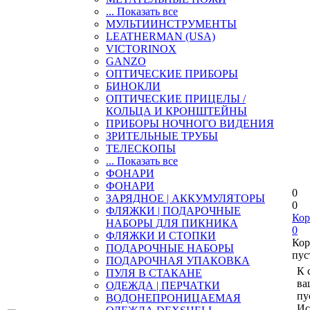
... Показать все
МУЛЬТИИНСТРУМЕНТЫ
LEATHERMAN (USA)
VICTORINOX
GANZO
ОПТИЧЕСКИЕ ПРИБОРЫ
БИНОКЛИ
ОПТИЧЕСКИЕ ПРИЦЕЛЫ /
КОЛЬЦА И КРОНШТЕЙНЫ
ПРИБОРЫ НОЧНОГО ВИДЕНИЯ
ЗРИТЕЛЬНЫЕ ТРУБЫ
ТЕЛЕСКОПЫ
... Показать все
ФОНАРИ
ФОНАРИ
0
ЗАРЯДНОЕ | АККУМУЛЯТОРЫ
0
ФЛЯЖКИ | ПОДАРОЧНЫЕ
Кор
НАБОРЫ ДЛЯ ПИКНИКА
0
ФЛЯЖКИ И СТОПКИ
Кор
ПОДАРОЧНЫЕ НАБОРЫ
пус
ПОДАРОЧНАЯ УПАКОВКА
К 
ПУЛЯ В СТАКАНЕ
ва
ОДЕЖДА | ПЕРЧАТКИ
пу
ВОДОНЕПРОНИЦАЕМАЯ
Ис