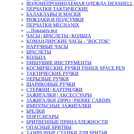
ВОДОНЕПРОНИЦАЕМАЯ ОДЕЖДА DEXSHELL
ПЕРЧАТКИ ТАКТИЧЕСКИЕ
БАЛАКЛАВЫ И МАСКИ
РЮКЗАКИ И ПОДСУМКИ
ПЕРЧАТКИ MECHANIX
... Показать все
ЧАСЫ | БРАСЛЕТЫ | КОЛЬЦА
КОМАНДИРСКИЕ ЧАСЫ - "ВОСТОК"
НАРУЧНЫЕ ЧАСЫ
БРАСЛЕТЫ
КОЛЬЦА
ПИШУЩИЕ ИНСТРУМЕНТЫ
КОСМИЧЕСКИЕ РУЧКИ FISHER SPACE PEN
ТАКТИЧЕСКИЕ РУЧКИ
ПЕРЬЕВЫЕ РУЧКИ
ШАРИКОВЫЕ РУЧКИ
СТЕРЖНИ | КАРТРИДЖИ
ЗАЖИГАЛКИ | АКСЕССУАРЫ
ЗАЖИГАЛКИ ZIPPO | PIERRE CARDIN
ИМПУЛЬСНЫЕ ЗАЖИГАЛКИ
БРЕЛКИ
ПОРТСИГАРЫ
БРИТВЕННЫЕ ПРИНАДЛЕЖНОСТИ
ОПАСНЫЕ БРИТВЫ
Т-ОБРАЗНЫЕ СТАНКИ ДЛЯ БРИТЬЯ