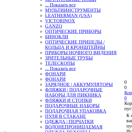
... Показать все
МУЛЬТИИНСТРУМЕНТЫ
LEATHERMAN (USA)
VICTORINOX
GANZO
ОПТИЧЕСКИЕ ПРИБОРЫ
БИНОКЛИ
ОПТИЧЕСКИЕ ПРИЦЕЛЫ /
КОЛЬЦА И КРОНШТЕЙНЫ
ПРИБОРЫ НОЧНОГО ВИДЕНИЯ
ЗРИТЕЛЬНЫЕ ТРУБЫ
ТЕЛЕСКОПЫ
... Показать все
ФОНАРИ
ФОНАРИ
0
ЗАРЯДНОЕ | АККУМУЛЯТОРЫ
0
ФЛЯЖКИ | ПОДАРОЧНЫЕ
Кор
НАБОРЫ ДЛЯ ПИКНИКА
0
ФЛЯЖКИ И СТОПКИ
Кор
ПОДАРОЧНЫЕ НАБОРЫ
пус
ПОДАРОЧНАЯ УПАКОВКА
К 
ПУЛЯ В СТАКАНЕ
ва
ОДЕЖДА | ПЕРЧАТКИ
пу
ВОДОНЕПРОНИЦАЕМАЯ
Ис