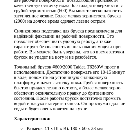
две рабочие поверхности, позволяющие произвести
качественную заточку ножа. Благодаря поверхности с
грубой зернистостью (600) Вы можете легко наточить
затупленное лезвие. Более мелкая зернистость бруска
(2000) на долгое время сделает лезвие острым.
Силиконовая подставка для бруска предназначена для
надёжной фиксации на рабочей поверхности. Это
позволяет обеспечивать удобную работу, а также
гарантирует безопасность использования модели при
работе. Вы можете быть уверены, что во время заточки
брусок не упадет на ногу и не разобьётся.
Точильный брусок #600/2000 Taidea T6260W прост в
использовании. Достаточно подержать его 10-15 минут
в воде, положить на устойчивую силиконовую
платформу и начать заточку ножа. Грубая поверхность
быстро придаст лезвию остроту, а более мелкое зерно
обеспечит окончательную правку до бритвенного
состояния. После работы брусок достаточно промыть
водой и насухо вытереть тканью. Он прослужит долгие
годы и будет очень полезен на кухне.
Характеристики:
Размеры (Д х Ш х В): 180 х 60 х 28 мм