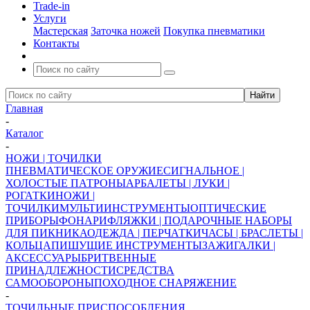
Trade-in
Услуги
Мастерская
Заточка ножей
Покупка пневматики
Контакты
Главная
-
Каталог
-
НОЖИ | ТОЧИЛКИ
ПНЕВМАТИЧЕСКОЕ ОРУЖИЕ
СИГНАЛЬНОЕ |
ХОЛОСТЫЕ ПАТРОНЫ
АРБАЛЕТЫ | ЛУКИ |
РОГАТКИ
НОЖИ |
ТОЧИЛКИ
МУЛЬТИИНСТРУМЕНТЫ
ОПТИЧЕСКИЕ
ПРИБОРЫ
ФОНАРИ
ФЛЯЖКИ | ПОДАРОЧНЫЕ НАБОРЫ
ДЛЯ ПИКНИКА
ОДЕЖДА | ПЕРЧАТКИ
ЧАСЫ | БРАСЛЕТЫ |
КОЛЬЦА
ПИШУЩИЕ ИНСТРУМЕНТЫ
ЗАЖИГАЛКИ |
АКСЕССУАРЫ
БРИТВЕННЫЕ
ПРИНАДЛЕЖНОСТИ
СРЕДСТВА
САМООБОРОНЫ
ПОХОДНОЕ СНАРЯЖЕНИЕ
-
ТОЧИЛЬНЫЕ ПРИСПОСОБЛЕНИЯ