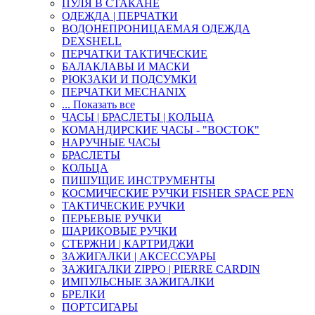
ПУЛЯ В СТАКАНЕ
ОДЕЖДА | ПЕРЧАТКИ
ВОДОНЕПРОНИЦАЕМАЯ ОДЕЖДА
DEXSHELL
ПЕРЧАТКИ ТАКТИЧЕСКИЕ
БАЛАКЛАВЫ И МАСКИ
РЮКЗАКИ И ПОДСУМКИ
ПЕРЧАТКИ MECHANIX
... Показать все
ЧАСЫ | БРАСЛЕТЫ | КОЛЬЦА
КОМАНДИРСКИЕ ЧАСЫ - "ВОСТОК"
НАРУЧНЫЕ ЧАСЫ
БРАСЛЕТЫ
КОЛЬЦА
ПИШУЩИЕ ИНСТРУМЕНТЫ
КОСМИЧЕСКИЕ РУЧКИ FISHER SPACE PEN
ТАКТИЧЕСКИЕ РУЧКИ
ПЕРЬЕВЫЕ РУЧКИ
ШАРИКОВЫЕ РУЧКИ
СТЕРЖНИ | КАРТРИДЖИ
ЗАЖИГАЛКИ | АКСЕССУАРЫ
ЗАЖИГАЛКИ ZIPPO | PIERRE CARDIN
ИМПУЛЬСНЫЕ ЗАЖИГАЛКИ
БРЕЛКИ
ПОРТСИГАРЫ