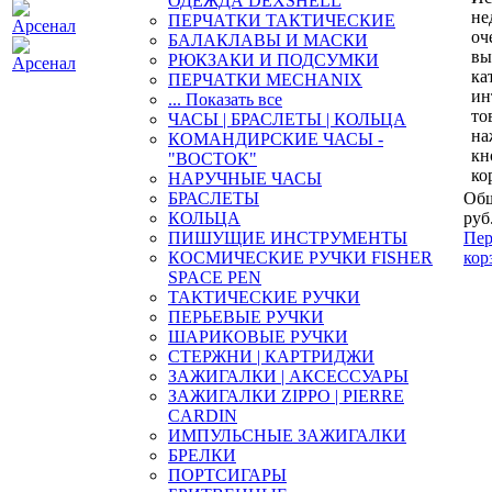
ОДЕЖДА DEXSHELL
не
ПЕРЧАТКИ ТАКТИЧЕСКИЕ
оч
БАЛАКЛАВЫ И МАСКИ
вы
РЮКЗАКИ И ПОДСУМКИ
ка
ПЕРЧАТКИ MECHANIX
ин
... Показать все
то
ЧАСЫ | БРАСЛЕТЫ | КОЛЬЦА
на
КОМАНДИРСКИЕ ЧАСЫ -
кн
"ВОСТОК"
ко
НАРУЧНЫЕ ЧАСЫ
БРАСЛЕТЫ
Общ
КОЛЬЦА
руб
ПИШУЩИЕ ИНСТРУМЕНТЫ
Пер
КОСМИЧЕСКИЕ РУЧКИ FISHER
кор
SPACE PEN
ТАКТИЧЕСКИЕ РУЧКИ
ПЕРЬЕВЫЕ РУЧКИ
ШАРИКОВЫЕ РУЧКИ
СТЕРЖНИ | КАРТРИДЖИ
ЗАЖИГАЛКИ | АКСЕССУАРЫ
ЗАЖИГАЛКИ ZIPPO | PIERRE
CARDIN
ИМПУЛЬСНЫЕ ЗАЖИГАЛКИ
БРЕЛКИ
ПОРТСИГАРЫ