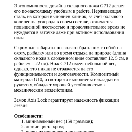
Эргономичность дизайна складного ножа G712 делает
его по-настоящему удобным в работе. Нержавеющая
сталь, из которой выполнен клинок, за счет большого
количества углерода в своем составе, отличается
повышенной жесткостью и продолжительное время не
нуждается в заточке даже при активом использовании
ножа.
Скромные габариты позволяют брать нож с собой на
охоту, рыбалку или во время отдыха на природе (длина
складного ножа в сложенном виде составляет 12, 5 см, в
рабочем – 22 см). Нож G712 имеет небольшой вес,
однако, это никак не отражается на его
функциональности и долговечности. Композитный
материал G10, из которого выполнены накладки на
рукоятку, обладает хорошей устойчивостью к
механическим воздействиям.
Замок Axis Lock гарантирует надежность фиксации
лезвия.
Особенности:
минимальный вес (159 граммов);
лезвие цвета хром;
ручка из прочного и практичного