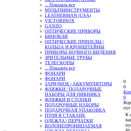
... Показать все
МУЛЬТИИНСТРУМЕНТЫ
LEATHERMAN (USA)
VICTORINOX
GANZO
ОПТИЧЕСКИЕ ПРИБОРЫ
БИНОКЛИ
ОПТИЧЕСКИЕ ПРИЦЕЛЫ /
КОЛЬЦА И КРОНШТЕЙНЫ
ПРИБОРЫ НОЧНОГО ВИДЕНИЯ
ЗРИТЕЛЬНЫЕ ТРУБЫ
ТЕЛЕСКОПЫ
... Показать все
ФОНАРИ
ФОНАРИ
0
ЗАРЯДНОЕ | АККУМУЛЯТОРЫ
0
ФЛЯЖКИ | ПОДАРОЧНЫЕ
Кор
НАБОРЫ ДЛЯ ПИКНИКА
0
ФЛЯЖКИ И СТОПКИ
Кор
ПОДАРОЧНЫЕ НАБОРЫ
пус
ПОДАРОЧНАЯ УПАКОВКА
К 
ПУЛЯ В СТАКАНЕ
ва
ОДЕЖДА | ПЕРЧАТКИ
пу
ВОДОНЕПРОНИЦАЕМАЯ
Ис