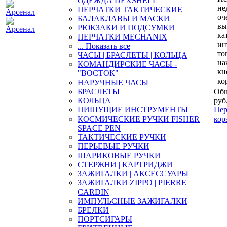
ОДЕЖДА DEXSHELL
не
ПЕРЧАТКИ ТАКТИЧЕСКИЕ
оч
БАЛАКЛАВЫ И МАСКИ
вы
РЮКЗАКИ И ПОДСУМКИ
ка
ПЕРЧАТКИ MECHANIX
ин
... Показать все
то
ЧАСЫ | БРАСЛЕТЫ | КОЛЬЦА
на
КОМАНДИРСКИЕ ЧАСЫ -
кн
"ВОСТОК"
ко
НАРУЧНЫЕ ЧАСЫ
БРАСЛЕТЫ
Общ
КОЛЬЦА
руб
ПИШУЩИЕ ИНСТРУМЕНТЫ
Пер
КОСМИЧЕСКИЕ РУЧКИ FISHER
кор
SPACE PEN
ТАКТИЧЕСКИЕ РУЧКИ
ПЕРЬЕВЫЕ РУЧКИ
ШАРИКОВЫЕ РУЧКИ
СТЕРЖНИ | КАРТРИДЖИ
ЗАЖИГАЛКИ | АКСЕССУАРЫ
ЗАЖИГАЛКИ ZIPPO | PIERRE
CARDIN
ИМПУЛЬСНЫЕ ЗАЖИГАЛКИ
БРЕЛКИ
ПОРТСИГАРЫ