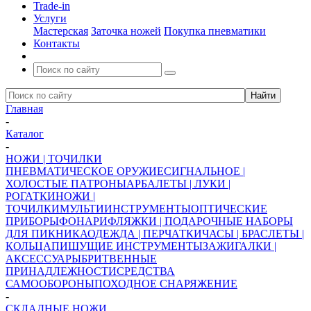
Trade-in
Услуги
Мастерская
Заточка ножей
Покупка пневматики
Контакты
Главная
-
Каталог
-
НОЖИ | ТОЧИЛКИ
ПНЕВМАТИЧЕСКОЕ ОРУЖИЕ
СИГНАЛЬНОЕ |
ХОЛОСТЫЕ ПАТРОНЫ
АРБАЛЕТЫ | ЛУКИ |
РОГАТКИ
НОЖИ |
ТОЧИЛКИ
МУЛЬТИИНСТРУМЕНТЫ
ОПТИЧЕСКИЕ
ПРИБОРЫ
ФОНАРИ
ФЛЯЖКИ | ПОДАРОЧНЫЕ НАБОРЫ
ДЛЯ ПИКНИКА
ОДЕЖДА | ПЕРЧАТКИ
ЧАСЫ | БРАСЛЕТЫ |
КОЛЬЦА
ПИШУЩИЕ ИНСТРУМЕНТЫ
ЗАЖИГАЛКИ |
АКСЕССУАРЫ
БРИТВЕННЫЕ
ПРИНАДЛЕЖНОСТИ
СРЕДСТВА
САМООБОРОНЫ
ПОХОДНОЕ СНАРЯЖЕНИЕ
-
СКЛАДНЫЕ НОЖИ