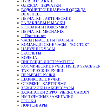
ПУЛЯ В СТАКАНЕ
ОДЕЖДА | ПЕРЧАТКИ
ВОДОНЕПРОНИЦАЕМАЯ ОДЕЖДА
DEXSHELL
ПЕРЧАТКИ ТАКТИЧЕСКИЕ
БАЛАКЛАВЫ И МАСКИ
РЮКЗАКИ И ПОДСУМКИ
ПЕРЧАТКИ MECHANIX
... Показать все
ЧАСЫ | БРАСЛЕТЫ | КОЛЬЦА
КОМАНДИРСКИЕ ЧАСЫ - "ВОСТОК"
НАРУЧНЫЕ ЧАСЫ
БРАСЛЕТЫ
КОЛЬЦА
ПИШУЩИЕ ИНСТРУМЕНТЫ
КОСМИЧЕСКИЕ РУЧКИ FISHER SPACE PEN
ТАКТИЧЕСКИЕ РУЧКИ
ПЕРЬЕВЫЕ РУЧКИ
ШАРИКОВЫЕ РУЧКИ
СТЕРЖНИ | КАРТРИДЖИ
ЗАЖИГАЛКИ | АКСЕССУАРЫ
ЗАЖИГАЛКИ ZIPPO | PIERRE CARDIN
ИМПУЛЬСНЫЕ ЗАЖИГАЛКИ
БРЕЛКИ
ПОРТСИГАРЫ