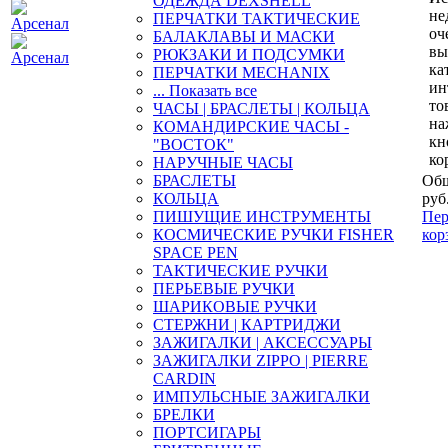
ОДЕЖДА DEXSHELL
не
ПЕРЧАТКИ ТАКТИЧЕСКИЕ
оч
БАЛАКЛАВЫ И МАСКИ
вы
РЮКЗАКИ И ПОДСУМКИ
ка
ПЕРЧАТКИ MECHANIX
ин
... Показать все
то
ЧАСЫ | БРАСЛЕТЫ | КОЛЬЦА
на
КОМАНДИРСКИЕ ЧАСЫ -
кн
"ВОСТОК"
ко
НАРУЧНЫЕ ЧАСЫ
БРАСЛЕТЫ
Общ
КОЛЬЦА
руб
ПИШУЩИЕ ИНСТРУМЕНТЫ
Пер
КОСМИЧЕСКИЕ РУЧКИ FISHER
кор
SPACE PEN
ТАКТИЧЕСКИЕ РУЧКИ
ПЕРЬЕВЫЕ РУЧКИ
ШАРИКОВЫЕ РУЧКИ
СТЕРЖНИ | КАРТРИДЖИ
ЗАЖИГАЛКИ | АКСЕССУАРЫ
ЗАЖИГАЛКИ ZIPPO | PIERRE
CARDIN
ИМПУЛЬСНЫЕ ЗАЖИГАЛКИ
БРЕЛКИ
ПОРТСИГАРЫ