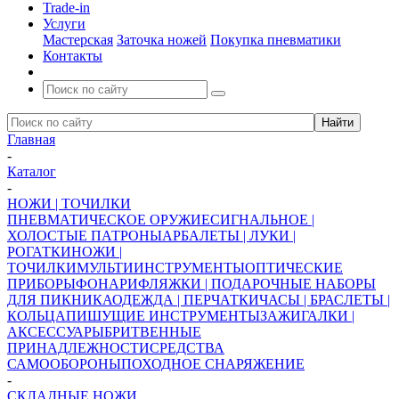
Trade-in
Услуги
Мастерская
Заточка ножей
Покупка пневматики
Контакты
Главная
-
Каталог
-
НОЖИ | ТОЧИЛКИ
ПНЕВМАТИЧЕСКОЕ ОРУЖИЕ
СИГНАЛЬНОЕ |
ХОЛОСТЫЕ ПАТРОНЫ
АРБАЛЕТЫ | ЛУКИ |
РОГАТКИ
НОЖИ |
ТОЧИЛКИ
МУЛЬТИИНСТРУМЕНТЫ
ОПТИЧЕСКИЕ
ПРИБОРЫ
ФОНАРИ
ФЛЯЖКИ | ПОДАРОЧНЫЕ НАБОРЫ
ДЛЯ ПИКНИКА
ОДЕЖДА | ПЕРЧАТКИ
ЧАСЫ | БРАСЛЕТЫ |
КОЛЬЦА
ПИШУЩИЕ ИНСТРУМЕНТЫ
ЗАЖИГАЛКИ |
АКСЕССУАРЫ
БРИТВЕННЫЕ
ПРИНАДЛЕЖНОСТИ
СРЕДСТВА
САМООБОРОНЫ
ПОХОДНОЕ СНАРЯЖЕНИЕ
-
СКЛАДНЫЕ НОЖИ