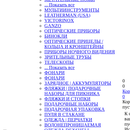
... Показать все
МУЛЬТИИНСТРУМЕНТЫ
LEATHERMAN (USA)
VICTORINOX
GANZO
ОПТИЧЕСКИЕ ПРИБОРЫ
БИНОКЛИ
ОПТИЧЕСКИЕ ПРИЦЕЛЫ /
КОЛЬЦА И КРОНШТЕЙНЫ
ПРИБОРЫ НОЧНОГО ВИДЕНИЯ
ЗРИТЕЛЬНЫЕ ТРУБЫ
ТЕЛЕСКОПЫ
... Показать все
ФОНАРИ
ФОНАРИ
0
ЗАРЯДНОЕ | АККУМУЛЯТОРЫ
0
ФЛЯЖКИ | ПОДАРОЧНЫЕ
Кор
НАБОРЫ ДЛЯ ПИКНИКА
0
ФЛЯЖКИ И СТОПКИ
Кор
ПОДАРОЧНЫЕ НАБОРЫ
пус
ПОДАРОЧНАЯ УПАКОВКА
К 
ПУЛЯ В СТАКАНЕ
ва
ОДЕЖДА | ПЕРЧАТКИ
пу
ВОДОНЕПРОНИЦАЕМАЯ
Ис