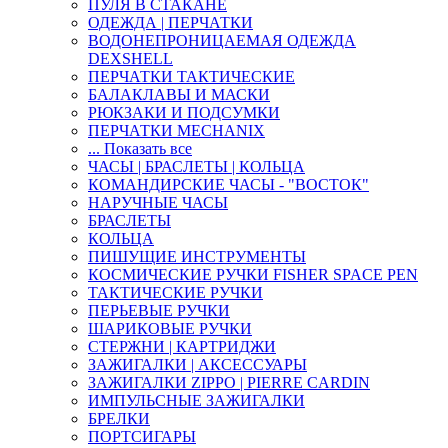
ПУЛЯ В СТАКАНЕ
ОДЕЖДА | ПЕРЧАТКИ
ВОДОНЕПРОНИЦАЕМАЯ ОДЕЖДА
DEXSHELL
ПЕРЧАТКИ ТАКТИЧЕСКИЕ
БАЛАКЛАВЫ И МАСКИ
РЮКЗАКИ И ПОДСУМКИ
ПЕРЧАТКИ MECHANIX
... Показать все
ЧАСЫ | БРАСЛЕТЫ | КОЛЬЦА
КОМАНДИРСКИЕ ЧАСЫ - "ВОСТОК"
НАРУЧНЫЕ ЧАСЫ
БРАСЛЕТЫ
КОЛЬЦА
ПИШУЩИЕ ИНСТРУМЕНТЫ
КОСМИЧЕСКИЕ РУЧКИ FISHER SPACE PEN
ТАКТИЧЕСКИЕ РУЧКИ
ПЕРЬЕВЫЕ РУЧКИ
ШАРИКОВЫЕ РУЧКИ
СТЕРЖНИ | КАРТРИДЖИ
ЗАЖИГАЛКИ | АКСЕССУАРЫ
ЗАЖИГАЛКИ ZIPPO | PIERRE CARDIN
ИМПУЛЬСНЫЕ ЗАЖИГАЛКИ
БРЕЛКИ
ПОРТСИГАРЫ